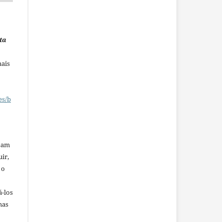
ta
mais
es/b
ssam
uir,
 o
á-los
mas