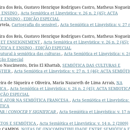
eira dos Reis, Gustavo Henrique Rodrigues Castro, Matheus Noguei
E ENSINO
,
Acta Semiótica et Lingvistica: v. 26 n. 2 (45): ACTA
 E ENSINO - EDIÇÃO ESPECIAL
ortela,
Cartografia do sensível
,
Acta Semiótica et Lingvistica: v. 27 n
eira dos Reis, Gustavo Henrique Rodrigues Castro, Matheus Noguei
E ET ENSEIGNEMENT
,
Acta Semiótica et Lingvistica: v. 26 n. 2 (45):
ÓTICA E ENSINO - EDIÇÃO ESPECIAL
utural à semiótica das culturas
,
Acta Semiótica et Lingvistica: v. 2
ição Especial
do Nascimento, Driss El Khattab,
SEMIÓTICA DAS CULTURAS E
STIER
,
Acta Semiótica et Lingvistica: v. 27 n. 1 (46): ACTA SEMIÓT
eira de Siqueira e Oliveira, Maria Nazareth de Lima Arrais,
NA
ICA
,
Acta Semiótica et Lingvistica: v. 26 n. 2 (45): ACTA SEMIOTIC
DIÇÃO ESPECIAL
DE ATOR NA SEMIÓTICA FRANCESA
,
Acta Semiótica et Lingvistica: 
STICA
AR /
CONOCER Y SIGNIFICAR
,
Acta Semiótica et Lingvistica: v. 17 n
XTOS E SEMIÓTICA
,
Acta Semiótica et Lingvistica: v. 14 n. 2 (2009)
de CAMPOS,
NOTAS DE (IN)COMPATIBILIDADE ENTRE SEMIÓTICA E