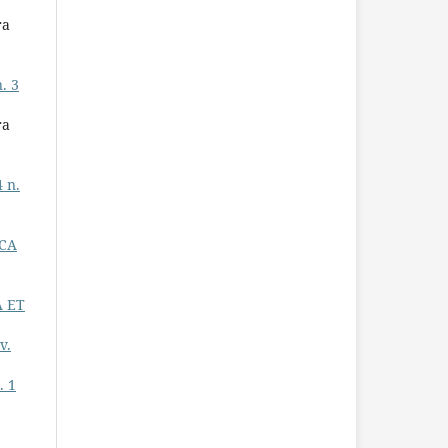
ra
. 3
ra
4 n.
ICA
A ET
v.
. 1