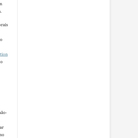
em
.
orais
ho
tion
do
não-
car
omo