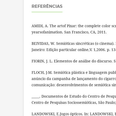
REFERÊNCIAS
AMIDI, A. The artof Pixar: the complete color sc
yearsofanimation. San Francisco, CA, 2011.
BEIVIDAS, W. Semióticas sincréticas (o cinema). P
Janeiro: Edição particular online,V. 1,2006. p. 13
FIORIN, J. L. Elementos de análise do discurso. 
FLOCH, J-M. Semiótica plástica e linguagem publ
anúncio da campanha de lançamento do cigarro
comunicação: desenvolvimentos de semiótica sinc
_____. Documentos de Estudo do Centro de Pesqui
Centro de Pesquisas Sociossemióticas, São Paulo;
LANDOWSKI, E.Jogos ópticos. In: LANDOWSKI, E