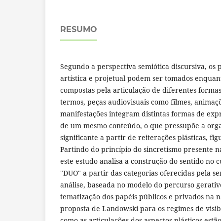
RESUMO
Segundo a perspectiva semiótica discursiva, os 
artística e projetual podem ser tomados enquanto
compostas pela articulação de diferentes forma
termos, peças audiovisuais como filmes, animaçõ
manifestações integram distintas formas de exp
de um mesmo conteúdo, o que pressupõe a orga
significante a partir de reiterações plásticas, fig
Partindo do princípio do sincretismo presente n
este estudo analisa a construção do sentido no
"DUO" a partir das categorias oferecidas pela s
análise, baseada no modelo do percurso gerativo
tematização dos papéis públicos e privados na 
proposta de Landowski para os regimes de visi
como as articulações dos aspectos plásticos est