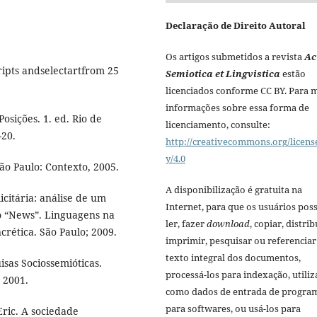
Declaração de Direito Autoral
Os artigos submetidos a revista
Ac
ripts andselectartfrom 25
Semiotica et Lingvistica
estão
licenciados conforme CC BY. Para 
informações sobre essa forma de
osições. 1. ed. Rio de
licenciamento, consulte:
-20.
http://creativecommons.org/licens
y/4.0
São Paulo: Contexto, 2005.
A disponibilização é gratuita na
icitária: análise de um
Internet, para que os usuários po
 “News”. Linguagens na
ler, fazer
download
, copiar, distrib
rética. São Paulo; 2009.
imprimir, pesquisar ou referenciar
texto integral dos documentos,
sas Sociossemióticas.
processá-los para indexação, utiliz
 2001.
como dados de entrada de progra
para softwares, ou usá-los para
ric. A sociedade