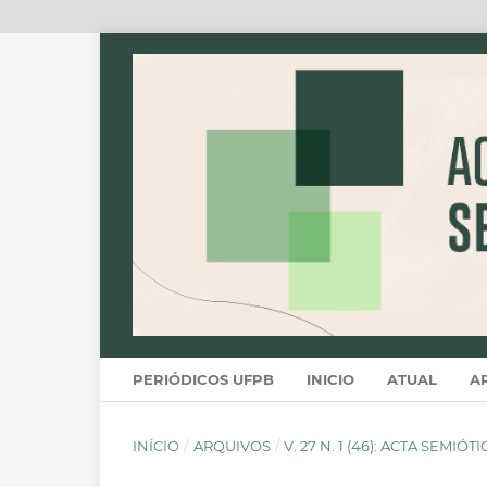
PERIÓDICOS UFPB
INICIO
ATUAL
A
INÍCIO
/
ARQUIVOS
/
V. 27 N. 1 (46): ACTA SEMIÓT