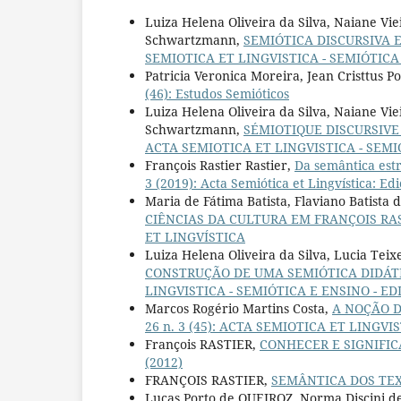
Luiza Helena Oliveira da Silva, Naiane Vi
Schwartzmann,
SEMIÓTICA DISCURSIVA 
SEMIOTICA ET LINGVISTICA - SEMIÓTICA
Patricia Veronica Moreira, Jean Cristtus P
(46): Estudos Semióticos
Luiza Helena Oliveira da Silva, Naiane Vi
Schwartzmann,
SÉMIOTIQUE DISCURSIV
ACTA SEMIOTICA ET LINGVISTICA - SEMI
François Rastier Rastier,
Da semântica estr
3 (2019): Acta Semiótica et Lingvística: Ed
Maria de Fátima Batista, Flaviano Batista 
CIÊNCIAS DA CULTURA EM FRANÇOIS RA
ET LINGVÍSTICA
Luiza Helena Oliveira da Silva, Lucia Teix
CONSTRUÇÃO DE UMA SEMIÓTICA DIDÁT
LINGVISTICA - SEMIÓTICA E ENSINO - E
Marcos Rogério Martins Costa,
A NOÇÃO 
26 n. 3 (45): ACTA SEMIOTICA ET LINGVI
François RASTIER,
CONHECER E SIGNIFIC
(2012)
FRANÇOIS RASTIER,
SEMÂNTICA DOS TE
Lucas Porto de QUEIROZ, Norma Discini 