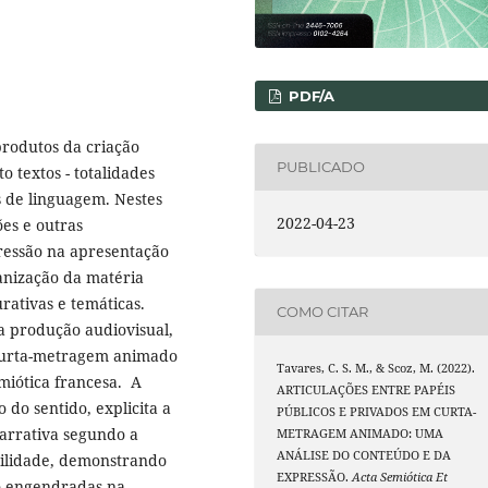
PDF/A
produtos da criação
PUBLICADO
 textos - totalidades
s de linguagem. Nestes
2022-04-23
es e outras
ressão na apresentação
nização da matéria
urativas e temáticas.
COMO CITAR
a produção audiovisual,
 curta-metragem animado
Tavares, C. S. M., & Scoz, M. (2022).
emiótica francesa. A
ARTICULAÇÕES ENTRE PAPÉIS
 do sentido, explicita a
PÚBLICOS E PRIVADOS EM CURTA-
narrativa segundo a
METRAGEM ANIMADO: UMA
ANÁLISE DO CONTEÚDO E DA
bilidade, demonstrando
EXPRESSÃO.
Acta Semiótica Et
ão engendradas na