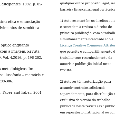
qualquer outro propósito legal, s
 Educ/pontes, 1992. p. 85-
barreira financeira, legal ou técnica
1) Autores mantém os direitos aut
sincrética e enunciação
e concedem à revista o direito de
lvimentos de semiótica
primeira publicação, com o trabal
simultaneamente licenciado sob a
 óptico enquanto
Licença Creative Commons Attribu
 com a imagem. Revista
que permite o compartilhamento 
 Vol. 4,2016. p. 196-202.
trabalho com reconhecimento da
autoria e publicação inicial nesta
s metodológicos. In:
revista.
sa: lusofonia – memória e
299-306.
2) Autores têm autorização para
assumir contratos adicionais
: Faber and Faber, 2001.
separadamente, para distribuição 
exclusiva da versão do trabalho
publicada nesta revista (ex.: publi
em repositório institucional ou c