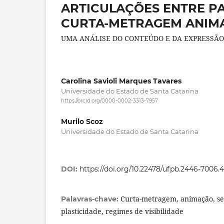
ARTICULAÇÕES ENTRE PA
CURTA-METRAGEM ANIM
UMA ANÁLISE DO CONTEÚDO E DA EXPRESSÃO
Carolina Savioli Marques Tavares
Universidade do Estado de Santa Catarina
https://orcid.org/0000-0002-3313-7957
Murilo Scoz
Universidade do Estado de Santa Catarina
DOI:
https://doi.org/10.22478/ufpb.2446-7006.
Curta-metragem, animação, se
Palavras-chave:
plasticidade, regimes de visibilidade