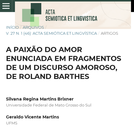
INÍCIO
/
ARQUIVOS
/
V. 27 N. 1 (46): ACTA SEMIÓTICA ET LINGVÍSTICA
/
ARTIGOS
A PAIXÃO DO AMOR
ENUNCIADA EM FRAGMENTOS
DE UM DISCURSO AMOROSO,
DE ROLAND BARTHES
Silvana Regina Martins Brixner
Universidade Federal de Mato Grosso do Sul
Geraldo Vicente Martins
UFMS