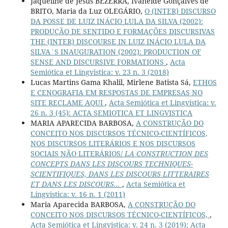
Jaqueline de Jesus BEZERRA, Ivaneide Gonçalves de
BRITO, Maria da Luz OLEGÁRIO,
O (INTER) DISCURSO
DA POSSE DE LUIZ INÁCIO LULA DA SILVA (2002):
PRODUÇÃO DE SENTIDO E FORMAÇÕES DISCURSIVAS
THE (INTER) DISCOURSE IN LUIZ INÁCIO LULA DA
SILVA´S INAUGURATION (2002): PRODUCTION OF
SENSE AND DISCURSIVE FORMATIONS
,
Acta
Semiótica et Lingvistica: v. 23 n. 3 (2018)
Lucas Martins Gama Khalil, Mirlene Batista Sá,
ETHOS
E CENOGRAFIA EM RESPOSTAS DE EMPRESAS NO
SITE RECLAME AQUI
,
Acta Semiótica et Lingvistica: v.
26 n. 3 (45): ACTA SEMIOTICA ET LINGVISTICA
MARIA APARECIDA BARBOSA,
A CONSTRUÇÃO DO
CONCEITO NOS DISCURSOS TÉCNICO-CIENTÍFICOS,
NOS DISCURSOS LITERÁRIOS E NOS DISCURSOS
SOCIAIS NÃO LITERÁRIOS/
LA CONSTRUCTION DES
CONCEPTS DANS LES DISCOURS TECHNIQUES-
SCIENTIFIQUES, DANS LES DISCOURS LITTERAIRES
ET DANS LES DISCOURS...
,
Acta Semiótica et
Lingvistica: v. 16 n. 1 (2011)
Maria Aparecida BARBOSA,
A CONSTRUÇÃO DO
CONCEITO NOS DISCURSOS TÉCNICO-CIENTÍFICOS,
,
Acta Semiótica et Lingvistica: v. 24 n. 3 (2019): Acta