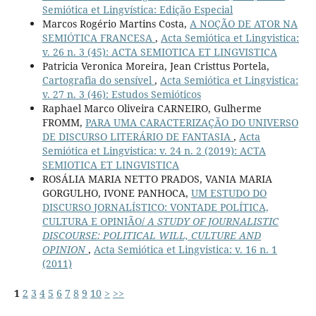
Semiótica et Lingvística: Edição Especial
Marcos Rogério Martins Costa,
A NOÇÃO DE ATOR NA
SEMIÓTICA FRANCESA
,
Acta Semiótica et Lingvistica:
v. 26 n. 3 (45): ACTA SEMIOTICA ET LINGVISTICA
Patricia Veronica Moreira, Jean Cristtus Portela,
Cartografia do sensível
,
Acta Semiótica et Lingvistica:
v. 27 n. 3 (46): Estudos Semióticos
Raphael Marco Oliveira CARNEIRO, Gulherme
FROMM,
PARA UMA CARACTERIZAÇÃO DO UNIVERSO
DE DISCURSO LITERÁRIO DE FANTASIA
,
Acta
Semiótica et Lingvistica: v. 24 n. 2 (2019): ACTA
SEMIOTICA ET LINGVISTICA
ROSÁLIA MARIA NETTO PRADOS, VANIA MARIA
GORGULHO, IVONE PANHOCA,
UM ESTUDO DO
DISCURSO JORNALÍSTICO: VONTADE POLÍTICA,
CULTURA E OPINIÃO/
A STUDY OF JOURNALISTIC
DISCOURSE: POLITICAL WILL, CULTURE AND
OPINION
,
Acta Semiótica et Lingvistica: v. 16 n. 1
(2011)
1
2
3
4
5
6
7
8
9
10
>
>>