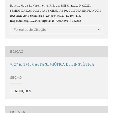
Batista, M. de F., Nascimento, F. B. do, & El Khattab, D. (2022).
SEMIÓTICA DAS CULTURAS E CIÊNCIAS DA CULTURA EM FRANÇOIS
RASTIER.
Acta Semiótica Et Lingvistica
,
27
(1), 107–116.
https://doi.org/10.22478/ufpb.2446-7006.46v27n1.62888
Fomatos de Citação
EDIÇÃO
v. 27 n. 1 (46): ACTA SEMIÓTICA ET LINGVÍSTICA
SEÇÃO
TRADUÇÕES
LICENÇA