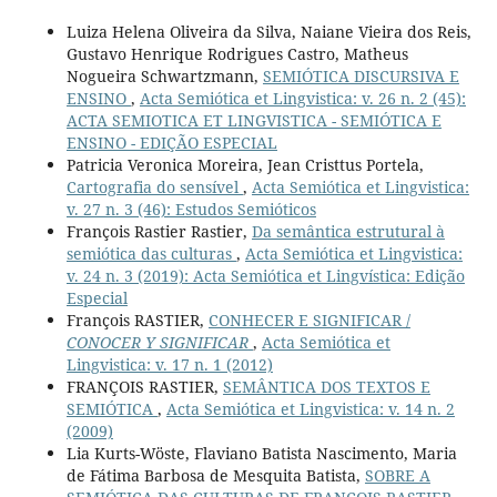
Luiza Helena Oliveira da Silva, Naiane Vieira dos Reis,
Gustavo Henrique Rodrigues Castro, Matheus
Nogueira Schwartzmann,
SEMIÓTICA DISCURSIVA E
ENSINO
,
Acta Semiótica et Lingvistica: v. 26 n. 2 (45):
ACTA SEMIOTICA ET LINGVISTICA - SEMIÓTICA E
ENSINO - EDIÇÃO ESPECIAL
Patricia Veronica Moreira, Jean Cristtus Portela,
Cartografia do sensível
,
Acta Semiótica et Lingvistica:
v. 27 n. 3 (46): Estudos Semióticos
François Rastier Rastier,
Da semântica estrutural à
semiótica das culturas
,
Acta Semiótica et Lingvistica:
v. 24 n. 3 (2019): Acta Semiótica et Lingvística: Edição
Especial
François RASTIER,
CONHECER E SIGNIFICAR /
CONOCER Y SIGNIFICAR
,
Acta Semiótica et
Lingvistica: v. 17 n. 1 (2012)
FRANÇOIS RASTIER,
SEMÂNTICA DOS TEXTOS E
SEMIÓTICA
,
Acta Semiótica et Lingvistica: v. 14 n. 2
(2009)
Lia Kurts-Wöste, Flaviano Batista Nascimento, Maria
de Fátima Barbosa de Mesquita Batista,
SOBRE A