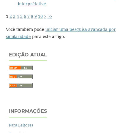
interprétative
1
2
3
4
5
6
7
8
9
10
>
>>
Você também pode
iniciar uma pesquisa avançada por
similaridade
para este artigo.
EDIÇÃO ATUAL
INFORMAÇÕES
Para Leitores