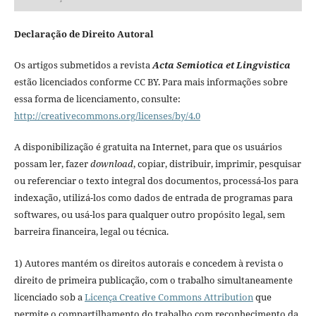
Declaração de Direito Autoral
Os artigos submetidos a revista
Acta Semiotica et Lingvistica
estão licenciados conforme CC BY. Para mais informações sobre
essa forma de licenciamento, consulte:
http://creativecommons.org/licenses/by/4.0
A disponibilização é gratuita na Internet, para que os usuários
possam ler, fazer
download
, copiar, distribuir, imprimir, pesquisar
ou referenciar o texto integral dos documentos, processá-los para
indexação, utilizá-los como dados de entrada de programas para
softwares, ou usá-los para qualquer outro propósito legal, sem
barreira financeira, legal ou técnica.
1) Autores mantém os direitos autorais e concedem à revista o
direito de primeira publicação, com o trabalho simultaneamente
licenciado sob a
Licença Creative Commons Attribution
que
permite o compartilhamento do trabalho com reconhecimento da