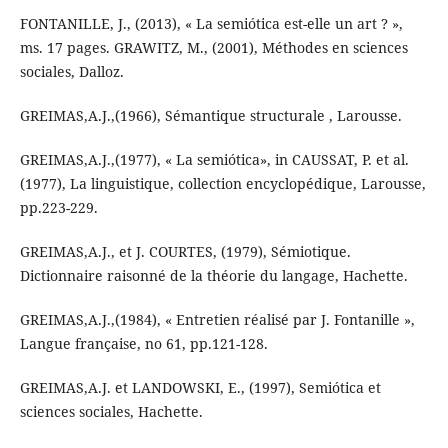
FONTANILLE, J., (2013), « La semiótica est-elle un art ? »,
ms. 17 pages. GRAWITZ, M., (2001), Méthodes en sciences
sociales, Dalloz.
GREIMAS,A.J.,(1966), Sémantique structurale , Larousse.
GREIMAS,A.J.,(1977), « La semiótica», in CAUSSAT, P. et al.
(1977), La linguistique, collection encyclopédique, Larousse,
pp.223-229.
GREIMAS,A.J., et J. COURTES, (1979), Sémiotique.
Dictionnaire raisonné de la théorie du langage, Hachette.
GREIMAS,A.J.,(1984), « Entretien réalisé par J. Fontanille »,
Langue française, no 61, pp.121-128.
GREIMAS,A.J. et LANDOWSKI, E., (1997), Semiótica et
sciences sociales, Hachette.