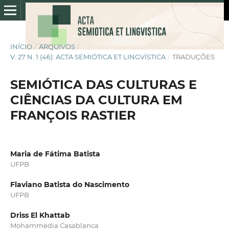
INÍCIO
/
ARQUIVOS
/
V. 27 N. 1 (46): ACTA SEMIÓTICA ET LINGVÍSTICA
/
TRADUÇÕES
SEMIÓTICA DAS CULTURAS E
CIÊNCIAS DA CULTURA EM
FRANÇOIS RASTIER
Maria de Fátima Batista
UFPB
Flaviano Batista do Nascimento
UFPB
Driss El Khattab
Mohammedia Casablanca