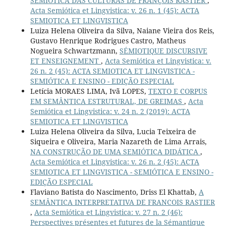
SEMIÓTICA DAS CULTURAS DE FRANÇOIS RASTIER
,
Acta Semiótica et Lingvistica: v. 26 n. 1 (45): ACTA
SEMIOTICA ET LINGVISTICA
Luiza Helena Oliveira da Silva, Naiane Vieira dos Reis,
Gustavo Henrique Rodrigues Castro, Matheus
Nogueira Schwartzmann,
SÉMIOTIQUE DISCURSIVE
ET ENSEIGNEMENT
,
Acta Semiótica et Lingvistica: v.
26 n. 2 (45): ACTA SEMIOTICA ET LINGVISTICA -
SEMIÓTICA E ENSINO - EDIÇÃO ESPECIAL
Letícia MORAES LIMA, Ivã LOPES,
TEXTO E CORPUS
EM SEMÂNTICA ESTRUTURAL, DE GREIMAS
,
Acta
Semiótica et Lingvistica: v. 24 n. 2 (2019): ACTA
SEMIOTICA ET LINGVISTICA
Luiza Helena Oliveira da Silva, Lucia Teixeira de
Siqueira e Oliveira, Maria Nazareth de Lima Arrais,
NA CONSTRUÇÃO DE UMA SEMIÓTICA DIDÁTICA
,
Acta Semiótica et Lingvistica: v. 26 n. 2 (45): ACTA
SEMIOTICA ET LINGVISTICA - SEMIÓTICA E ENSINO -
EDIÇÃO ESPECIAL
Flaviano Batista do Nascimento, Driss El Khattab,
A
SEMÂNTICA INTERPRETATIVA DE FRANCOIS RASTIER
,
Acta Semiótica et Lingvistica: v. 27 n. 2 (46):
Perspectives présentes et futures de la Sémantique