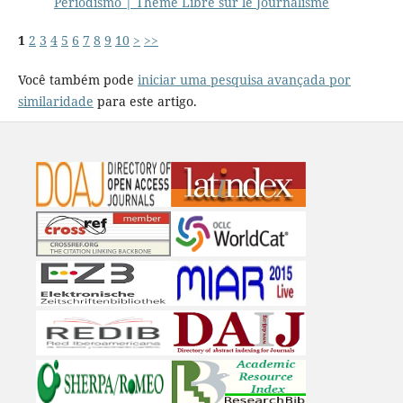
Periodismo | Thème Libre sur le Journalisme
1
2
3
4
5
6
7
8
9
10
>
>>
Você também pode
iniciar uma pesquisa avançada por
similaridade
para este artigo.