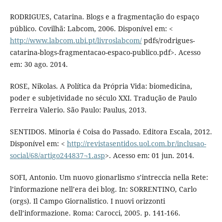
RODRIGUES, Catarina. Blogs e a fragmentação do espaço
público. Covilhã: Labcom, 2006. Disponível em: <
http://www.labcom.ubi.pt/livroslabcom/
pdfs/rodrigues-
catarina-blogs-fragmentacao-espaco-publico.pdf>. Acesso
em: 30 ago. 2014.
ROSE, Nikolas. A Política da Própria Vida: biomedicina,
poder e subjetividade no século XXI. Tradução de Paulo
Ferreira Valerio. São Paulo: Paulus, 2013.
SENTIDOS. Minoria é Coisa do Passado. Editora Escala, 2012.
Disponível em: <
http://revistasentidos.uol.com.br/inclusao-
social/68/artigo244837¬1.asp
>. Acesso em: 01 jun. 2014.
SOFI, Antonio. Um nuovo gionarlismo s’intreccia nella Rete:
l’informazione nell’era dei blog. In: SORRENTINO, Carlo
(orgs). Il Campo Giornalistico. I nuovi orizzonti
dell’informazione. Roma: Carocci, 2005. p. 141-166.