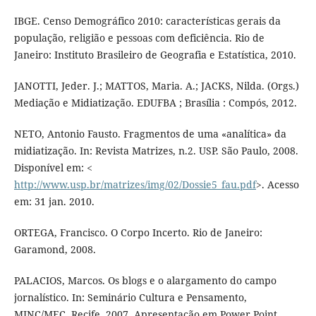
IBGE. Censo Demográfico 2010: características gerais da
população, religião e pessoas com deficiência. Rio de
Janeiro: Instituto Brasileiro de Geografia e Estatística, 2010.
JANOTTI, Jeder. J.; MATTOS, Maria. A.; JACKS, Nilda. (Orgs.)
Mediação e Midiatização. EDUFBA ; Brasília : Compós, 2012.
NETO, Antonio Fausto. Fragmentos de uma «analítica» da
midiatização. In: Revista Matrizes, n.2. USP. São Paulo, 2008.
Disponível em: <
http://www.usp.br/matrizes/img/02/Dossie5_fau.pdf
>. Acesso
em: 31 jan. 2010.
ORTEGA, Francisco. O Corpo Incerto. Rio de Janeiro:
Garamond, 2008.
PALACIOS, Marcos. Os blogs e o alargamento do campo
jornalístico. In: Seminário Cultura e Pensamento,
MINC/MEC, Recife, 2007. Apresentação em Power Point.