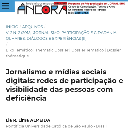
INÍCIO
/
ARQUIVOS
/
V. 2 N. 2 (2015): JORNALISMO, PARTICIPAÇÃO E CIDADANIA:
OLHARES, DIÁLOGOS E EXPERIÊNCIAS (II)
/
Eixo Temático | Thematic Dossier | Dossier Temático | Dossier
thématique
Jornalismo e mídias sociais
digitais: redes de participação e
visibilidade das pessoas com
deficiência
Lia R. Lima ALMEIDA
Pontifícia Universidade Católica de São Paulo - Brasil