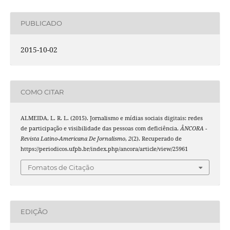
PUBLICADO
2015-10-02
COMO CITAR
ALMEIDA, L. R. L. (2015). Jornalismo e mídias sociais digitais: redes
de participação e visibilidade das pessoas com deficiência.
ÂNCORA -
Revista Latino-Americana De Jornalismo
,
2
(2). Recuperado de
https://periodicos.ufpb.br/index.php/ancora/article/view/25961
Fomatos de Citação
EDIÇÃO