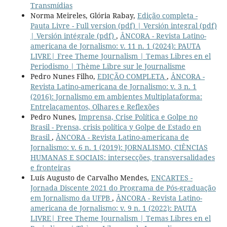
Transmídias
Norma Meireles, Glória Rabay,
Edição completa -
Pauta Livre - Full version (pdf) | Versión integral (pdf)
| Versión intégrale (pdf)
,
ÂNCORA - Revista Latino-
americana de Jornalismo: v. 11 n. 1 (2024): PAUTA
LIVRE| Free Theme Journalism | Temas Libres en el
Periodismo | Thème Libre sur le Journalisme
Pedro Nunes Filho,
EDIÇÃO COMPLETA
,
ÂNCORA -
Revista Latino-americana de Jornalismo: v. 3 n. 1
(2016): Jornalismo em ambientes Multiplataforma:
Entrelaçamentos, Olhares e Reflexões
Pedro Nunes,
Imprensa, Crise Política e Golpe no
Brasil - Prensa, crisis política y Golpe de Estado en
Brasil
,
ÂNCORA - Revista Latino-americana de
Jornalismo: v. 6 n. 1 (2019): JORNALISMO, CIÊNCIAS
HUMANAS E SOCIAIS: intersecções, transversalidades
e fronteiras
Luís Augusto de Carvalho Mendes,
ENCARTES -
Jornada Discente 2021 do Programa de Pós-graduação
em Jornalismo da UFPB
,
ÂNCORA - Revista Latino-
americana de Jornalismo: v. 9 n. 1 (2022): PAUTA
LIVRE| Free Theme Journalism | Temas Libres en el