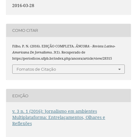
2016-03-28
COMO CITAR
Filho, P. N. (2016). EDIÇÃO COMPLETA.
ÂNCORA - Revista Latino-
Americana De Jornalismo
,
3
(1). Recuperado de
https://periodicos.ufpb.br/index.php/ancora/article/view/28315
Fomatos de Citação
EDIÇÃO
v. 3 n. 1 (2016): Jornalismo em ambientes
Multiplataforma: Entrelaçamentos, Olhares e
Reflexões