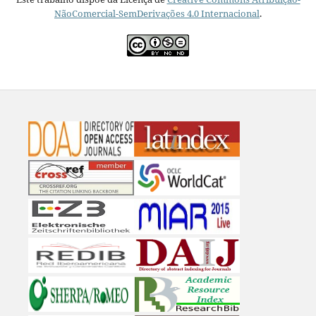
NãoComercial-SemDerivações 4.0 Internacional
.