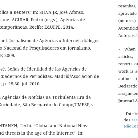
resenhas,
ica a Reuters” In: SILVA JR, José Afonso.
aprovado
jane. AGUIAR, Pedro (orgs.). Agências de
(autores)
ntemporâneas. Recife: EdUFPE, 2014.
Autentici
Autorais 
el. Jornalismo de Agências x Internet: diálogos
tro Nacional de Pesquisadores em Jornalismo,
» When 
P, 2009.
articles,
reports o
sé. Señas de Identidad de las Agencias de
work is a
. Cuadernos de Periodistas, Madrid/Asociación de
author (
 p. 28-30, jul. 2010.
Declarat
assignme
 Agências de Notícias na Turbulenta Era da
Journal 
Sociedade, São Bernardo do Campo/UMESP, v.
Este t
de
Crea
NTANEN, Terhi. “Global and National News
NãoCom
d threats in the age of the Internet”. In: