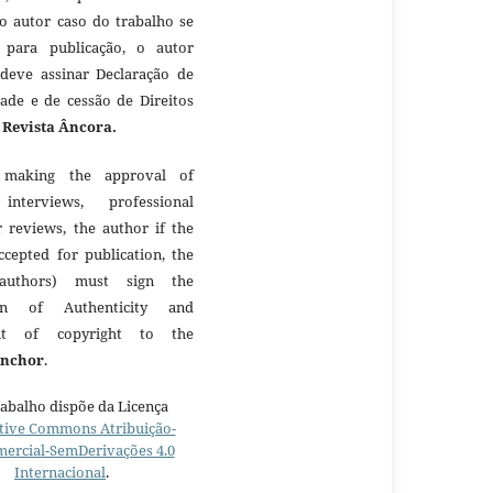
 o autor caso do trabalho se
 para publicação, o autor
 deve assinar Declaração de
dade e de cessão de Direitos
à
Revista Âncora.
making the approval of
 interviews, professional
r reviews, the author if the
ccepted for publication, the
authors) must sign the
ion of Authenticity and
nt of copyright to the
Anchor
.
rabalho dispõe da Licença
tive Commons Atribuição-
ercial-SemDerivações 4.0
Internacional
.