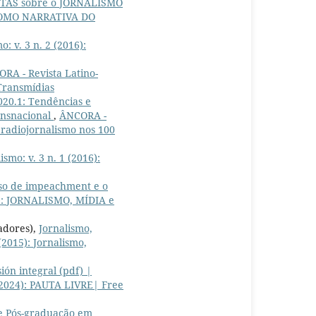
UTAS sobre o JORNALISMO
O COMO NARRATIVA DO
 v. 3 n. 2 (2016):
RA - Revista Latino-
 Transmídias
020.1: Tendências e
ransnacional
,
ÂNCORA -
o radiojornalismo nos 100
mo: v. 3 n. 1 (2016):
so de impeachment e o
8): JORNALISMO, MÍDIA e
adores),
Jornalismo,
(2015): Jornalismo,
ión integral (pdf) |
 (2024): PAUTA LIVRE| Free
e Pós-graduação em