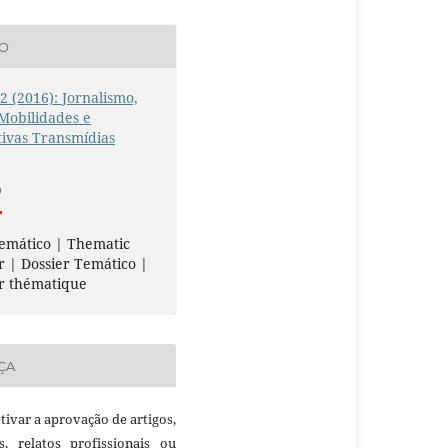
ÃO
 2 (2016): Jornalismo,
 Mobilidades e
ivas Transmídias
O
emático | Thematic
r | Dossier Temático |
r thématique
ÇA
etivar a aprovação de artigos,
as, relatos profissionais ou