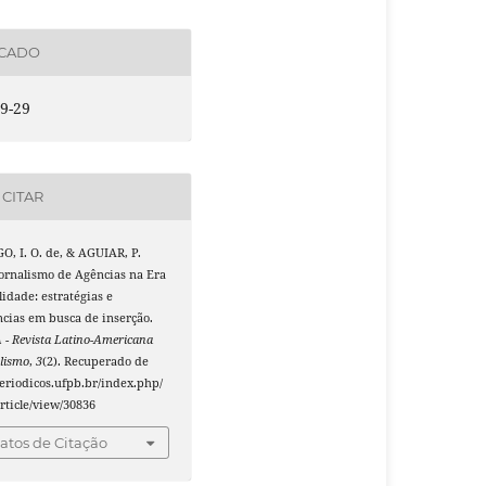
ICADO
9-29
CITAR
, I. O. de, & AGUIAR, P.
Jornalismo de Agências na Era
idade: estratégias e
cias em busca de inserção.
- Revista Latino-Americana
lismo
,
3
(2). Recuperado de
periodicos.ufpb.br/index.php/
rticle/view/30836
tos de Citação