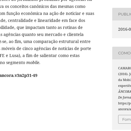
ova os conceitos canônicos das mesmas como
 com função econômica na ação de noticiar e suas
PUBL
ade, centralidade e linearidade em face dos
ilidade, que impactam tanto as rotinas de
2016-0
s agências quanto seu mercado e clientela
z-se, ao fim, uma comparação estrutural entre
s móveis de cinco agências de notícias de porte
COMO 
EFE e Lusa), a fim de salientar como estas
 no segmento
mobile
.
CAMARGO
(2016). 
/ancora.v3n2p31-49
da Mobil
experiên
ÂNCORA 
De Jorna
https://
ancora/a
Foma