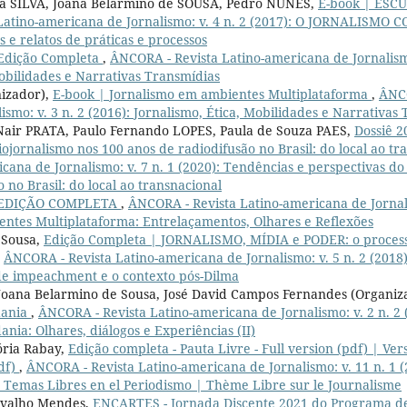
a SILVA, Joana Belarmino de SOUSA, Pedro NUNES,
E-book | ESC
Latino-americana de Jornalismo: v. 4 n. 2 (2017): O JORNALISM
 e relatos de práticas e processos
Edição Completa
,
ÂNCORA - Revista Latino-americana de Jornalismo:
Mobilidades e Narrativas Transmídias
izador),
E-book | Jornalismo em ambientes Multiplataforma
,
ÂNCO
smo: v. 3 n. 2 (2016): Jornalismo, Ética, Mobilidades e Narrativas
ir PRATA, Paulo Fernando LOPES, Paula de Souza PAES,
Dossiê 2
iojornalismo nos 100 anos de radiodifusão no Brasil: do local ao t
cana de Jornalismo: v. 7 n. 1 (2020): Tendências e perspectivas d
 no Brasil: do local ao transnacional
EDIÇÃO COMPLETA
,
ÂNCORA - Revista Latino-americana de Jornalis
ntes Multiplataforma: Entrelaçamentos, Olhares e Reflexões
 Sousa,
Edição Completa | JORNALISMO, MÍDIA e PODER: o proces
,
ÂNCORA - Revista Latino-americana de Jornalismo: v. 5 n. 2 (201
de impeachment e o contexto pós-Dilma
 Joana Belarmino de Sousa, José David Campos Fernandes (Organiz
dania
,
ÂNCORA - Revista Latino-americana de Jornalismo: v. 2 n. 2 
ania: Olhares, diálogos e Experiências (II)
ória Rabay,
Edição completa - Pauta Livre - Full version (pdf) | Vers
pdf)
,
ÂNCORA - Revista Latino-americana de Jornalismo: v. 11 n. 1
Temas Libres en el Periodismo | Thème Libre sur le Journalisme
rvalho Mendes,
ENCARTES - Jornada Discente 2021 do Programa d