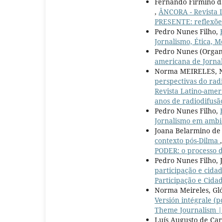
Fernando Firmino d
,
ÂNCORA - Revista 
PRESENTE: reflexões
Pedro Nunes Filho,
Jornalismo, Ética, 
Pedro Nunes (Organ
americana de Jornali
Norma MEIRELES, Na
perspectivas do rad
Revista Latino-ameri
anos de radiodifusão
Pedro Nunes Filho,
Jornalismo em ambie
Joana Belarmino de
contexto pós-Dilma
PODER: o processo 
Pedro Nunes Filho,
participação e cida
Participação e Cidad
Norma Meireles, Gl
Versión intégrale (
Theme Journalism | 
Luís Augusto de Ca