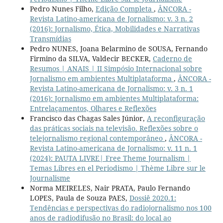
Pedro Nunes Filho,
Edição Completa
,
ÂNCORA -
Revista Latino-americana de Jornalismo: v. 3 n. 2
(2016): Jornalismo, Ética, Mobilidades e Narrativas
Transmídias
Pedro NUNES, Joana Belarmino de SOUSA, Fernando
Firmino da SILVA, Valdecir BECKER,
Caderno de
Resumos | ANAIS | II Simpósio Internacional sobre
Jornalismo em ambientes Multiplataforma
,
ÂNCORA -
Revista Latino-americana de Jornalismo: v. 3 n. 1
(2016): Jornalismo em ambientes Multiplataforma:
Entrelaçamentos, Olhares e Reflexões
Francisco das Chagas Sales Júnior,
A reconfiguração
das práticas sociais na televisão. Reflexões sobre o
telejornalismo regional contemporâneo
,
ÂNCORA -
Revista Latino-americana de Jornalismo: v. 11 n. 1
(2024): PAUTA LIVRE| Free Theme Journalism |
Temas Libres en el Periodismo | Thème Libre sur le
Journalisme
Norma MEIRELES, Nair PRATA, Paulo Fernando
LOPES, Paula de Souza PAES,
Dossiê 2020.1:
Tendências e perspectivas do radiojornalismo nos 100
anos de radiodifusão no Brasil: do local ao