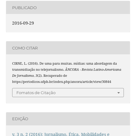
PUBLICADO
2016-09-29
COMO CITAR
CIRNE, L. (2016). De uma para muitas. mídias: uma abordagem da
transmidiação no telejornalismo.
ÂNCORA - Revista Latino-Americana
De Jornalismo
,
3
(2). Recuperado de
https://periodicos.ufpb.br/index.php/ancora/article/view/30844
Fomatos de Citação
EDIÇÃO
v. 3 n. 2 (2016): Jornalismo, Ética, Mobilidades e