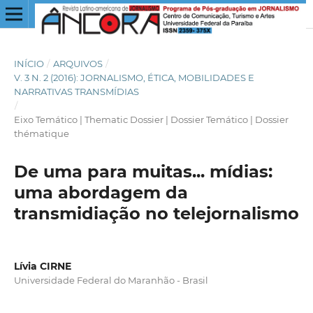
INÍCIO
/
ARQUIVOS
/
V. 3 N. 2 (2016): JORNALISMO, ÉTICA, MOBILIDADES E
NARRATIVAS TRANSMÍDIAS
/
Eixo Temático | Thematic Dossier | Dossier Temático | Dossier
thématique
De uma para muitas... mídias:
uma abordagem da
transmidiação no telejornalismo
Lívia CIRNE
Universidade Federal do Maranhão - Brasil