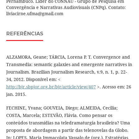
Pernambuco. Líder do CONNAU - Grupo de Pesquisa em
Convergência e Narrativas Audiovisuais (CNPq). Contato:
liviacirne.ufma@gmail.com
REFERÊNCIAS
ALZAMORA, Geane; TÁRCIA, Lorena P. T. Convergence and
Transmedia: semantic galaxies and emergente narratives in
Journalism. Brazilian Journalism Research, v.9, n. 1, p. 22-
34, 2012. Disponível em: <
http://bjr.sbpjor.org.br/bjr/article/view/407
>. Acesso em: 26
jan. 2015.
FECHINE, Yvana; GOUVEIA, Diego; ALMEIDA, Cecilia;
COSTA, Marcela; ESTEVÃO, Flávia. Como pensar os
conteúdos transmídias na teledramaturgia brasileira? Uma
proposta de abordagem a partir das telenovelas da Globo.
In: LOPES, Maria Immacolata Vassalo de (org.). Estratégias