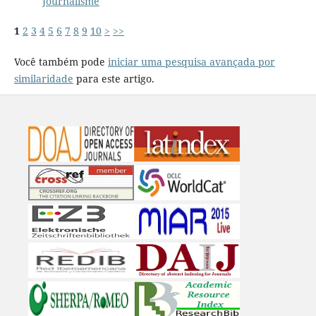
Journalisme
1
2
3
4
5
6
7
8
9
10
>
>>
Você também pode
iniciar uma pesquisa avançada por
similaridade
para este artigo.