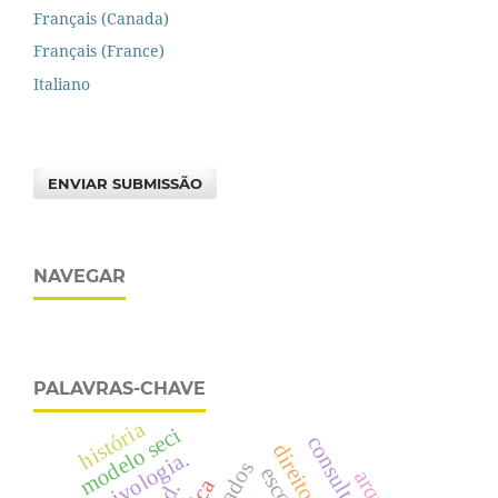
Français (Canada)
Français (France)
Italiano
ENVIAR SUBMISSÃO
NAVEGAR
PALAVRAS-CHAVE
história
modelo seci
arquivologia.
escolas