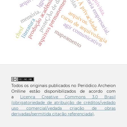
consultoria empresarial.
direito À privacidade
proteÇÃo de dados
arquivista.
produção acadêmica
lgpd.
arquivos permanentes
memória.
arquivos.
curso de arquivologia
literatura
agir comunicativo
chesf
mapeamento
Todos os originais publicados no Periódico Archeion
Onlline estão disponibilizados de acordo com
a
Licença Creative Commons 3.0 Brasil
(obrigatoriedade de atribuição de créditos/vedado
uso comercial/vedada criação de obras
derivadas/permitida citação referenciada)
.