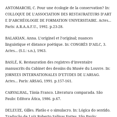
ANTOMARCHI, C. Pour une écologie de la conservation? In:
COLLOQUE DE L’ASSOCIATION DES RESTAURATEURS D’ART
E D’ARCHÉOLOGIE DE FORMATION UNIVERSITAIRE. Actes...
Paris: A.R.A.A.F.U., 1992. p.23-28.
BALAKIAN, Anna. L’originel et l’original; nuances
linguistique et distance poétique. In: CONGRÈS D’AILC, 3.
Actes... (S.I.: s.n.), 1963.
BASLÉ, K. Restauration des registres d’inventaire
manuscrits du Cabinet des dessins du Musée du Louvre. In:
JORNEES INTERNATIONALES D’ETUDES DE L’ARSAG.
Actes... Paris: ARSAG, 1991. p.157-161.
CARVALHAL, Tânia Franco. Literatura comparada. São
Paulo: Editora Ática, 1986. p.67.
DELEUZE, Gilles. Platão e o simulacro. In: Lógica do sentido.
Tradução de Luiz Roberto Salinas Fortes. São Paulo: