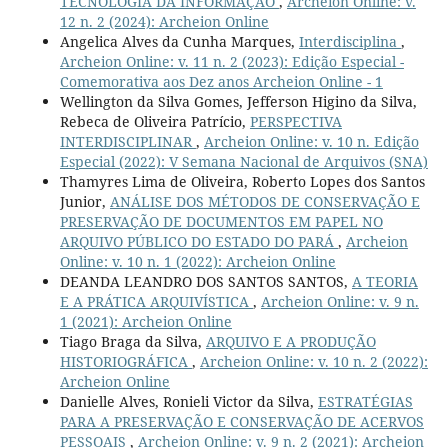
TECNOLOGIA DA INFORMAÇÃO
,
Archeion Online: v.
12 n. 2 (2024): Archeion Online
Angelica Alves da Cunha Marques,
Interdisciplina
,
Archeion Online: v. 11 n. 2 (2023): Edição Especial -
Comemorativa aos Dez anos Archeion Online - 1
Wellington da Silva Gomes, Jefferson Higino da Silva,
Rebeca de Oliveira Patrício,
PERSPECTIVA
INTERDISCIPLINAR
,
Archeion Online: v. 10 n. Edição
Especial (2022): V Semana Nacional de Arquivos (SNA)
Thamyres Lima de Oliveira, Roberto Lopes dos Santos
Junior,
ANÁLISE DOS MÉTODOS DE CONSERVAÇÃO E
PRESERVAÇÃO DE DOCUMENTOS EM PAPEL NO
ARQUIVO PÚBLICO DO ESTADO DO PARÁ
,
Archeion
Online: v. 10 n. 1 (2022): Archeion Online
DEANDA LEANDRO DOS SANTOS SANTOS,
A TEORIA
E A PRÁTICA ARQUIVÍSTICA
,
Archeion Online: v. 9 n.
1 (2021): Archeion Online
Tiago Braga da Silva,
ARQUIVO E A PRODUÇÃO
HISTORIOGRÁFICA
,
Archeion Online: v. 10 n. 2 (2022):
Archeion Online
Danielle Alves, Ronieli Victor da Silva,
ESTRATÉGIAS
PARA A PRESERVAÇÃO E CONSERVAÇÃO DE ACERVOS
PESSOAIS
,
Archeion Online: v. 9 n. 2 (2021): Archeion