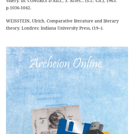
Valéry. In: CONGRÈS D’AILC, 3. Actes... (S.I.: s.n.), 1963.
p.1036-1042.
WEISSTEIN, Ulrich. Comparative literature and literary
theory. Londres: Indiana University Press, (19--).