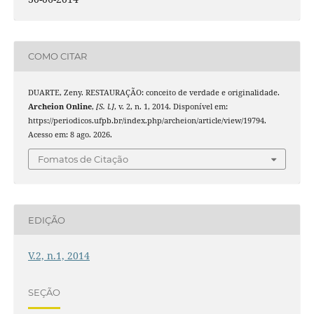
COMO CITAR
DUARTE, Zeny. RESTAURAÇÃO: conceito de verdade e originalidade.
Archeion Online
,
[S. l.]
, v. 2, n. 1, 2014. Disponível em:
https://periodicos.ufpb.br/index.php/archeion/article/view/19794.
Acesso em: 8 ago. 2026.
Fomatos de Citação
EDIÇÃO
V.2, n.1, 2014
SEÇÃO