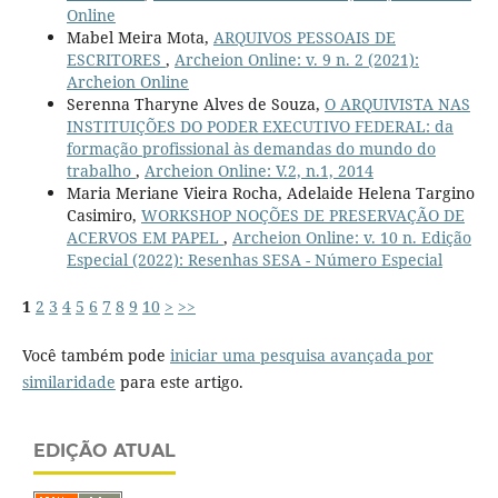
Online
Mabel Meira Mota,
ARQUIVOS PESSOAIS DE
ESCRITORES
,
Archeion Online: v. 9 n. 2 (2021):
Archeion Online
Serenna Tharyne Alves de Souza,
O ARQUIVISTA NAS
INSTITUIÇÕES DO PODER EXECUTIVO FEDERAL: da
formação profissional às demandas do mundo do
trabalho
,
Archeion Online: V.2, n.1, 2014
Maria Meriane Vieira Rocha, Adelaide Helena Targino
Casimiro,
WORKSHOP NOÇÕES DE PRESERVAÇÃO DE
ACERVOS EM PAPEL
,
Archeion Online: v. 10 n. Edição
Especial (2022): Resenhas SESA - Número Especial
1
2
3
4
5
6
7
8
9
10
>
>>
Você também pode
iniciar uma pesquisa avançada por
similaridade
para este artigo.
EDIÇÃO ATUAL