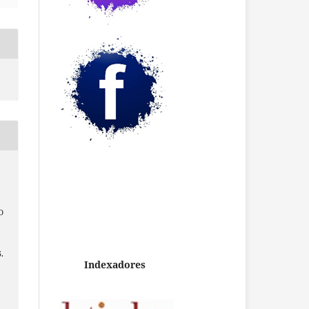
O
5.
Indexadores
/