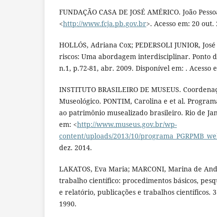
FUNDAÇÃO CASA DE JOSÉ AMÉRICO. João Pessoa,
<
http://www.fcja.pb.gov.br
>. Acesso em: 20 out.
HOLLÓS, Adriana Cox; PEDERSOLI JUNIOR, José 
riscos: Uma abordagem interdisciplinar. Ponto d
n.1, p.72-81, abr. 2009. Disponível em: . Acesso e
INSTITUTO BRASILEIRO DE MUSEUS. Coordenaç
Museológico. PONTIM, Carolina e et al. Programa
ao patrimônio musealizado brasileiro. Rio de Jan
em: <
http://www.museus.gov.br/wp-
content/uploads/2013/10/programa_PGRPMB_we
dez. 2014.
LAKATOS, Eva Maria; MARCONI, Marina de And
trabalho científico: procedimentos básicos, pesqu
e relatório, publicações e trabalhos científicos. 3
1990.