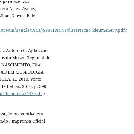
s para acervos
 em Artes Visuais) –
Minas Gerais, Belo
bitstream/handle/1843/JSSS8H8NC9/dissertacao_kleumanery.pdf?
iz Antonio C. Aplicação
ios do Museu Regional de
ce; NASCIMENTO, Elisa
GAÇÃO EM MUSEOLOGIA
A, 1., 2010, Porto.
de Letras, 2010. p. 390-
ads/ficheiros/8143.pdf
>.
rvação preventiva em
tado / Imprensa Oficial