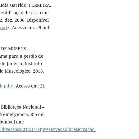
udia Garrido; FERREIRA,
dentificação de risco em
, dez. 2006. Disponível
.pdf
>. Acesso em: 29 out.
O DE MUSEUS.
ama para a gestão de
de Janeiro: Instituto
io Museológico, 2013.
b.pdf
>. Acesso em: 21
Biblioteca Nacional –
& emergência. Rio de
sponível em:
os/diversos/2014/1103preservacao/preservacao-