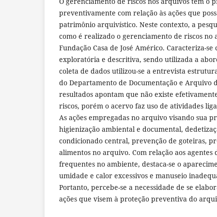
O gerenciamento de riscos nos arquivos tem o pr
preventivamente com relação às ações que pos
patrimônio arquivístico. Neste contexto, a pesq
como é realizado o gerenciamento de riscos no
Fundação Casa de José Américo. Caracteriza-se 
exploratória e descritiva, sendo utilizada a abo
coleta de dados utilizou-se a entrevista estrutu
do Departamento de Documentação e Arquivo d
resultados apontam que não existe efetivament
riscos, porém o acervo faz uso de atividades li
As ações empregadas no arquivo visando sua p
higienização ambiental e documental, dedetizaç
condicionado central, prevenção de goteiras, p
alimentos no arquivo. Com relação aos agentes 
frequentes no ambiente, destaca-se o aparecime
umidade e calor excessivos e manuseio inadeq
Portanto, percebe-se a necessidade de se elab
ações que visem à proteção preventiva do arqui