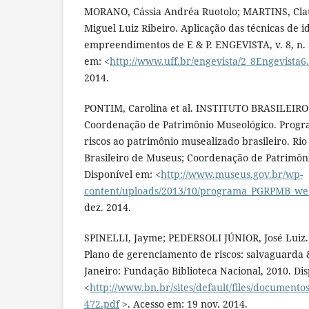
MORANO, Cássia Andréa Ruotolo; MARTINS, Cla
Miguel Luiz Ribeiro. Aplicação das técnicas de i
empreendimentos de E & P. ENGEVISTA, v. 8, n. 2
em: <
http://www.uff.br/engevista/2_8Engevista6
2014.
PONTIM, Carolina et al. INSTITUTO BRASILEIR
Coordenação de Patrimônio Museológico. Progr
riscos ao patrimônio musealizado brasileiro. Rio 
Brasileiro de Museus; Coordenação de Patrimôn
Disponível em: <
http://www.museus.gov.br/wp-
content/uploads/2013/10/programa_PGRPMB_we
dez. 2014.
SPINELLI, Jayme; PEDERSOLI JÚNIOR, José Luiz. 
Plano de gerenciamento de riscos: salvaguarda 
Janeiro: Fundação Biblioteca Nacional, 2010. Di
<
http://www.bn.br/sites/default/files/document
472.pdf
>. Acesso em: 19 nov. 2014.