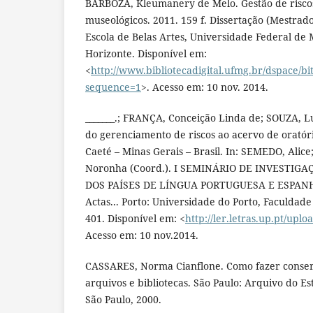
BARBOZA, Kleumanery de Melo. Gestão de risco
museológicos. 2011. 159 f. Dissertação (Mestrado
Escola de Belas Artes, Universidade Federal de 
Horizonte. Disponível em:
<
http://www.bibliotecadigital.ufmg.br/dspace/
sequence=1
>. Acesso em: 10 nov. 2014.
_______.; FRANÇA, Conceição Linda de; SOUZA, Lu
do gerenciamento de riscos ao acervo de oratór
Caeté – Minas Gerais – Brasil. In: SEMEDO, Ali
Noronha (Coord.). I SEMINÁRIO DE INVESTI
DOS PAÍSES DE LÍNGUA PORTUGUESA E ESPANHOL
Actas... Porto: Universidade do Porto, Faculdade 
401. Disponível em: <
http://ler.letras.up.pt/uplo
Acesso em: 10 nov.2014.
CASSARES, Norma Cianflone. Como fazer conse
arquivos e bibliotecas. São Paulo: Arquivo do Es
São Paulo, 2000.