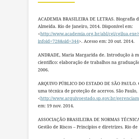
ACADEMIA BRASILEIRA DE LETRAS. Biografia de
Almeida. Rio de Janeiro, 2014. Disponível em:
<
http://www.academia.org.br/abl/cgi/cgilua.exe/
infoid=728&sid=344
>. Acesso em: 20 out. 2014.
ANDRADE, Maria Margarida de. Introdução à me
científico: elaboração de trabalhos na graduação.
2006.
ARQUIVO PÚBLICO DO ESTADO DE SÃO PAULO. Ge
uma técnica de proteção de acervos. São Paulo, 
<
http://www.arquivoestado.sp.gov.br/gerenciam
em: 19 nov. 2014.
ASSOCIAÇÃO BRASILEIRA DE NORMAS TÉCNICAS
Gestão de Riscos – Princípios e diretrizes. Rio de