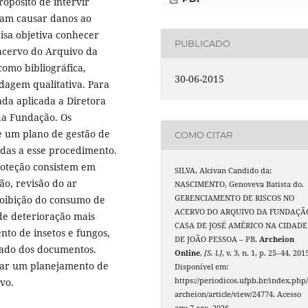
opósito de intervir
sam causar danos ao
uisa objetiva conhecer
PUBLICADO
 acervo do Arquivo da
como bibliográfica,
30-06-2015
rdagem qualitativa. Para
rada aplicada a Diretora
a Fundação. Os
e um plano de gestão de
COMO CITAR
gadas a esse procedimento.
roteção consistem em
SILVA, Alcivan Candido da;
ão, revisão do ar
NASCIMENTO, Genoveva Batista do.
roibição do consumo de
GERENCIAMENTO DE RISCOS NO
ACERVO DO ARQUIVO DA FUNDAÇÃ
de deterioração mais
CASA DE JOSÉ AMÉRICO NA CIDADE
nto de insetos e fungos,
DE JOÃO PESSOA – PB.
Archeion
uado dos documentos.
Online
,
[S. l.]
, v. 3, n. 1, p. 25–44, 201
orar um planejamento de
Disponível em:
vo.
https://periodicos.ufpb.br/index.php
archeion/article/view/24774. Acesso
em: 7 ago. 2026.