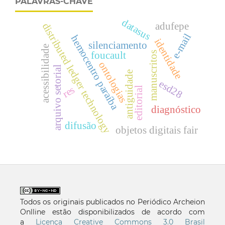
PALAVRAS-CHAVE
datasus
adufepe
distributed ledger technology
e-mail
hemocentro paraíba
identidade
silenciamento
acessibilidade
foucault
manuscritos
ontologias
arquivo setorial
antiguidade
esd28
res
editorial
diagnóstico
difusão
objetos digitais fair
Todos os originais publicados no Periódico Archeion
Onlline estão disponibilizados de acordo com
a
Licença Creative Commons 3.0 Brasil