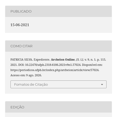
PUBLICADO
15-06-2021
COMO CITAR
PATRICIA SILVA. Expediente.
Archeion Online
,
[S. l.]
, v. 9, n. 1, p. 115,
2021. DOI: 10.22478/ufpb.2318-6186.2021v9n1.57024. Disponível em:
https://periodicos.ufpb.br/index.php/archeion/article/view/57024.
Acesso em: 9 ago. 2026.
Fomatos de Citação
EDIÇÃO