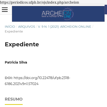
https://periodicos.ufpb.br/ojs/index.php/archeion
INÍCIO
/
ARQUIVOS
/
V. 9 N. 1 (2021): ARCHEION ONLINE
/
Expediente
Expediente
Patricia Silva
DOI:
https://doi.org/10.22478/ufpb.2318-
6186.2021v9n1.57024
RESUMO