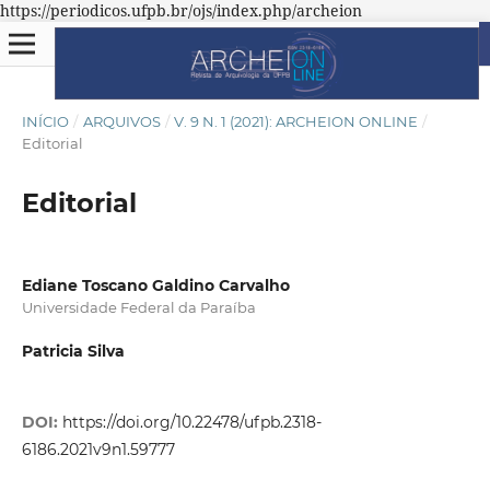
https://periodicos.ufpb.br/ojs/index.php/archeion
INÍCIO
/
ARQUIVOS
/
V. 9 N. 1 (2021): ARCHEION ONLINE
/
Editorial
Editorial
Ediane Toscano Galdino Carvalho
Universidade Federal da Paraíba
Patricia Silva
DOI:
https://doi.org/10.22478/ufpb.2318-
6186.2021v9n1.59777