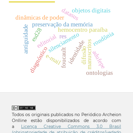
datasus
objetos digitais
dinâmicas de poder
preservação da memória
antiguidade
hemocentro paraíba
esd28
rondônia
silenciamento
res
editorial
identidade
manuscritos
diagnóstico
difusão
foucault
adufepe
e-mail
ontologias
Todos os originais publicados no Periódico Archeion
Onlline estão disponibilizados de acordo com
a
Licença Creative Commons 3.0 Brasil
(obrigatoriedade de atribuição de créditos/vedado