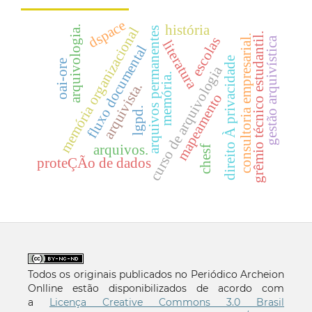
dspace
história
arquivologia.
memória organizacional
arquivos permanentes
grêmio técnico estudantil.
consultoria empresarial.
escolas
gestão arquivística
literatura
fluxo documental
direito À privacidade
oai-ore
curso de arquivologia
memória.
arquivista.
mapeamento
lgpd.
arquivos.
chesf
proteÇÃo de dados
Todos os originais publicados no Periódico Archeion
Onlline estão disponibilizados de acordo com
a
Licença Creative Commons 3.0 Brasil