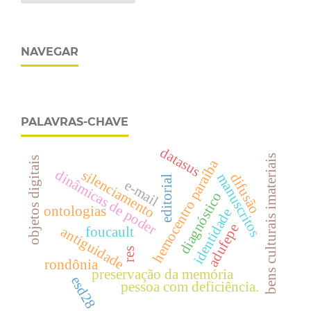
NAVEGAR
PALAVRAS-CHAVE
datasus
bens culturais imateriais
objetos digitais
hemocentro paraíba
dinâmicas de poder
silenciamento
manuscritos
difusão
editorial
e-mail
diagnóstico
ontologias
identidade
adufepe
antiguidade
foucault
res
rondônia
preservação da memória
esd28
pessoa com deficiência.