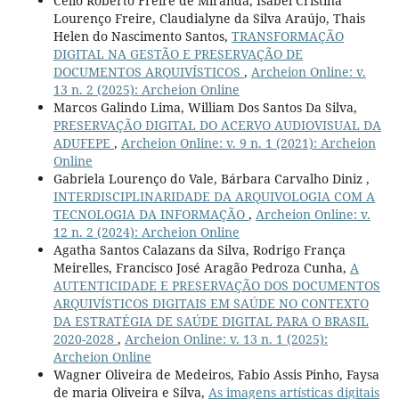
Célio Roberto Freire de Miranda, Isabel Cristina
Lourenço Freire, Claudialyne da Silva Araújo, Thais
Helen do Nascimento Santos,
TRANSFORMAÇÃO
DIGITAL NA GESTÃO E PRESERVAÇÃO DE
DOCUMENTOS ARQUIVÍSTICOS
,
Archeion Online: v.
13 n. 2 (2025): Archeion Online
Marcos Galindo Lima, William Dos Santos Da Silva,
PRESERVAÇÃO DIGITAL DO ACERVO AUDIOVISUAL DA
ADUFEPE
,
Archeion Online: v. 9 n. 1 (2021): Archeion
Online
Gabriela Lourenço do Vale, Bárbara Carvalho Diniz ,
INTERDISCIPLINARIDADE DA ARQUIVOLOGIA COM A
TECNOLOGIA DA INFORMAÇÃO
,
Archeion Online: v.
12 n. 2 (2024): Archeion Online
Agatha Santos Calazans da Silva, Rodrigo França
Meirelles, Francisco José Aragão Pedroza Cunha,
A
AUTENTICIDADE E PRESERVAÇÃO DOS DOCUMENTOS
ARQUIVÍSTICOS DIGITAIS EM SAÚDE NO CONTEXTO
DA ESTRATÉGIA DE SAÚDE DIGITAL PARA O BRASIL
2020-2028
,
Archeion Online: v. 13 n. 1 (2025):
Archeion Online
Wagner Oliveira de Medeiros, Fabio Assis Pinho, Faysa
de maria Oliveira e Silva,
As imagens artísticas digitais