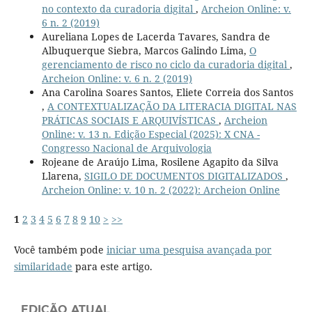
no contexto da curadoria digital
,
Archeion Online: v.
6 n. 2 (2019)
Aureliana Lopes de Lacerda Tavares, Sandra de
Albuquerque Siebra, Marcos Galindo Lima,
O
gerenciamento de risco no ciclo da curadoria digital
,
Archeion Online: v. 6 n. 2 (2019)
Ana Carolina Soares Santos, Eliete Correia dos Santos
,
A CONTEXTUALIZAÇÃO DA LITERACIA DIGITAL NAS
PRÁTICAS SOCIAIS E ARQUIVÍSTICAS
,
Archeion
Online: v. 13 n. Edição Especial (2025): X CNA -
Congresso Nacional de Arquivologia
Rojeane de Araújo Lima, Rosilene Agapito da Silva
Llarena,
SIGILO DE DOCUMENTOS DIGITALIZADOS
,
Archeion Online: v. 10 n. 2 (2022): Archeion Online
1
2
3
4
5
6
7
8
9
10
>
>>
Você também pode
iniciar uma pesquisa avançada por
similaridade
para este artigo.
EDIÇÃO ATUAL