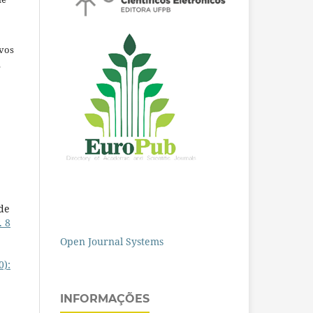
ivos
e
de
. 8
Open Journal Systems
0):
INFORMAÇÕES