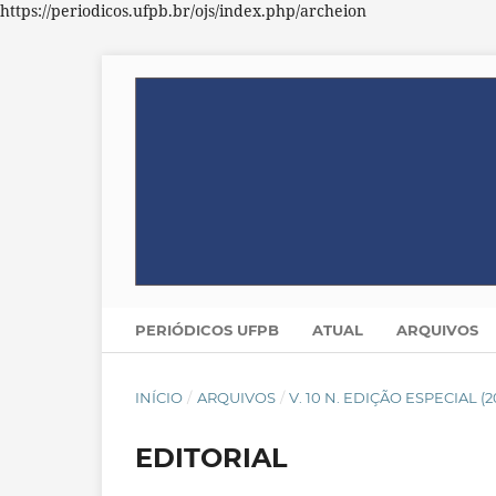
https://periodicos.ufpb.br/ojs/index.php/archeion
PERIÓDICOS UFPB
ATUAL
ARQUIVOS
INÍCIO
/
ARQUIVOS
/
V. 10 N. EDIÇÃO ESPECIAL 
EDITORIAL