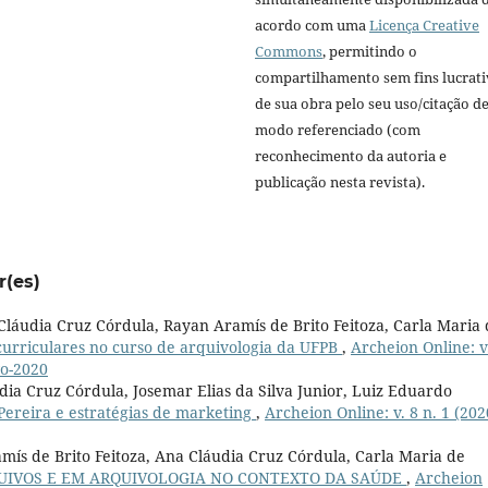
acordo com uma
Licença Creative
Commons
, permitindo o
compartilhamento sem fins lucrat
de sua obra pelo seu uso/citação d
modo referenciado (com
reconhecimento da autoria e
publicação nesta revista).
r(es)
láudia Cruz Córdula, Rayan Aramís de Brito Feitoza, Carla Maria 
curriculares no curso de arquivologia da UFPB
,
Archeion Online: v
vo-2020
dia Cruz Córdula, Josemar Elias da Silva Junior, Luiz Eduardo
Pereira e estratégias de marketing
,
Archeion Online: v. 8 n. 1 (202
amís de Brito Feitoza, Ana Cláudia Cruz Córdula, Carla Maria de
UIVOS E EM ARQUIVOLOGIA NO CONTEXTO DA SAÚDE
,
Archeion