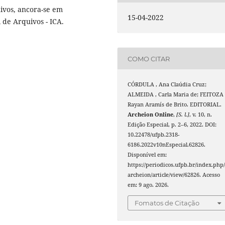
ivos, ancora-se em
15-04-2022
 de Arquivos - ICA.
COMO CITAR
CÓRDULA , Ana Claúdia Cruz;
ALMEIDA , Carla Maria de; FEITOZA 
Rayan Aramís de Brito. EDITORIAL.
Archeion Online
,
[S. l.]
, v. 10, n.
Edição Especial, p. 2–6, 2022. DOI:
10.22478/ufpb.2318-
6186.2022v10nEspecial.62826.
Disponível em:
https://periodicos.ufpb.br/index.php
archeion/article/view/62826. Acesso
em: 9 ago. 2026.
Fomatos de Citação