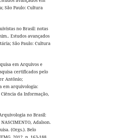
 Estudos avançados em
ia; São Paulo: Cultura
vistas no Brasil: notas
mim.. Estudos avançados
tária; São Paulo: Cultura
squisa em Arquivos e
squisa certificados pelo
er Antônio;
a em arquivologia:
e Ciência da Informação,
rquivologia no Brasil:
o; NASCIMENTO, Adalson.
isa. (Orgs.). Belo
UFMG, 2012, p. 163-188.