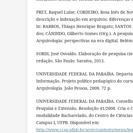
PRET, Raquel Luise; CORDEIRO, Rosa Inês de Nova
descrição e indexação em arquivos: diferenças 
In: BARROS, Thiago Henrique Bragato; SANTOS
dos; CÂNDIDO, Gilberto Gomes (Org.). A pesquis
Arquivologia: perspectivas na era digital. Belém:
SORDI, José Osvaldo. Elaboração de pesquisa cient
redação. São Paulo: Saraiva, 2013.
UNIVERSIDADE FEDERAL DA PARAÍBA. Departam
Informação. Projeto político pedagógico do cur
Arquivologia. João Pessoa, 2008. 72 p.
UNIVERSIDADE FEDERAL DA PARAÍBA. Conselho 
Pesquisa e Extensão. Resolução 41/2008. Cria o 
modalidade Bacharelado, do Centro de Ciências 
Campus I, UFPB. Disponível em:
http://www.ccsa.ufpb.br/arqv/contents/menu/leg