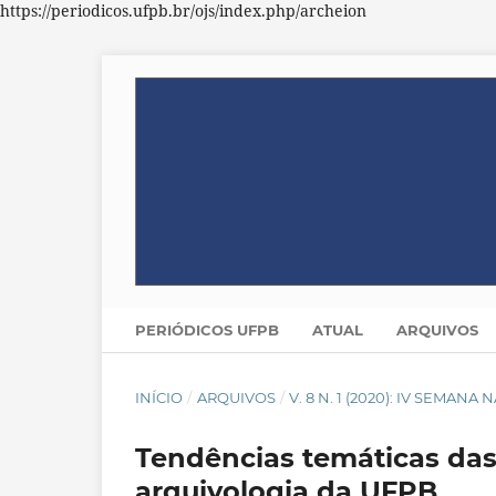
https://periodicos.ufpb.br/ojs/index.php/archeion
PERIÓDICOS UFPB
ATUAL
ARQUIVOS
INÍCIO
/
ARQUIVOS
/
V. 8 N. 1 (2020): IV SEMAN
Tendências temáticas das 
arquivologia da UFPB