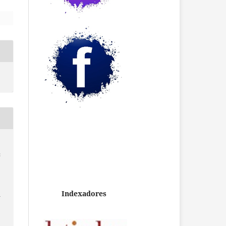
;
Indexadores
a