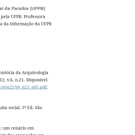
al da Paraíba (UFPB)
pela UFPB. Professora
ia da Informação da UFPB
istória da Arquivologia
12, v.6, n.21. Disponível
dc/v6n21/v6_n21_a05.pdf
.
isa social. 5ª Ed. São
a: um cenário em