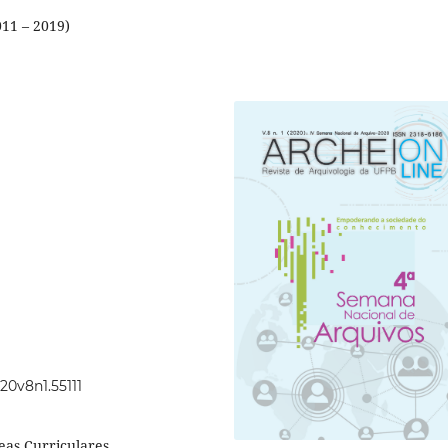
011 – 2019)
20v8n1.55111
eas Curriculares,