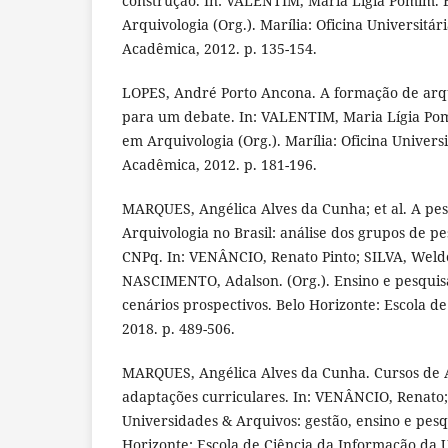
construção. In: VALENTIM, Maria Lígia Pomim.
Arquivologia (Org.). Marília: Oficina Universitár
Acadêmica, 2012. p. 135-154.
LOPES, André Porto Ancona. A formação de arqui
para um debate. In: VALENTIM, Maria Lígia Po
em Arquivologia (Org.). Marília: Oficina Universi
Acadêmica, 2012. p. 181-196.
MARQUES, Angélica Alves da Cunha; et al. A pe
Arquivologia no Brasil: análise dos grupos de pe
CNPq. In: VENÂNCIO, Renato Pinto; SILVA, Weld
NASCIMENTO, Adalson. (Org.). Ensino e pesquis
cenários prospectivos. Belo Horizonte: Escola d
2018. p. 489-506.
MARQUES, Angélica Alves da Cunha. Cursos de A
adaptações curriculares. In: VENÂNCIO, Renat
Universidades & Arquivos: gestão, ensino e pesqu
Horizonte: Escola de Ciência da Informação da 