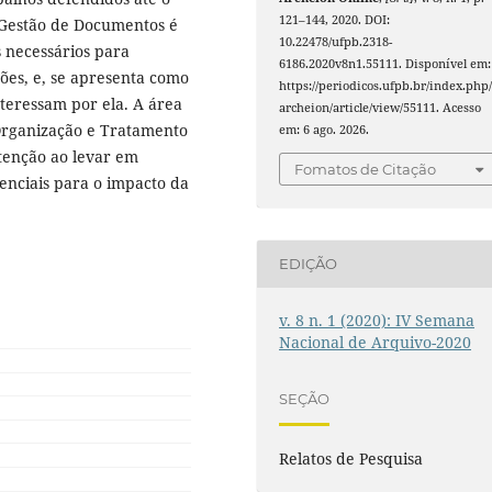
121–144, 2020. DOI:
 Gestão de Documentos é
10.22478/ufpb.2318-
 necessários para
6186.2020v8n1.55111. Disponível em:
ões, e, se apresenta como
https://periodicos.ufpb.br/index.php
teressam por ela. A área
archeion/article/view/55111. Acesso
Organização e Tratamento
em: 6 ago. 2026.
tenção ao levar em
Fomatos de Citação
enciais para o impacto da
EDIÇÃO
v. 8 n. 1 (2020): IV Semana
Nacional de Arquivo-2020
SEÇÃO
Relatos de Pesquisa