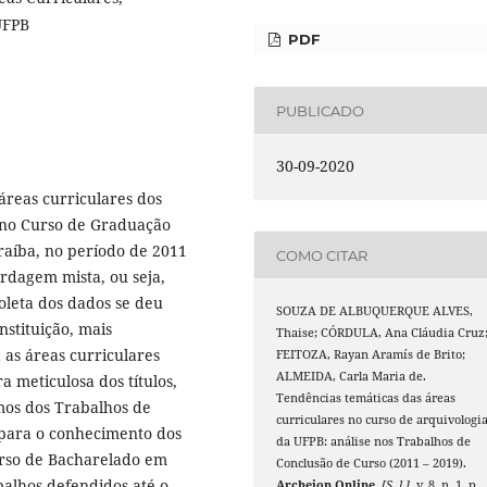
UFPB
PDF
PUBLICADO
30-09-2020
 áreas curriculares dos
 no Curso de Graduação
raíba, no período de 2011
COMO CITAR
rdagem mista, ou seja,
 coleta dos dados se deu
SOUZA DE ALBUQUERQUE ALVES,
nstituição, mais
Thaise; CÓRDULA, Ana Cláudia Cruz
a as áreas curriculares
FEITOZA, Rayan Aramís de Brito;
ALMEIDA, Carla Maria de.
 meticulosa dos títulos,
Tendências temáticas das áreas
mos dos Trabalhos de
curriculares no curso de arquivologi
 para o conhecimento dos
da UFPB: análise nos Trabalhos de
Curso de Bacharelado em
Conclusão de Curso (2011 – 2019).
balhos defendidos até o
Archeion Online
,
[S. l.]
, v. 8, n. 1, p.