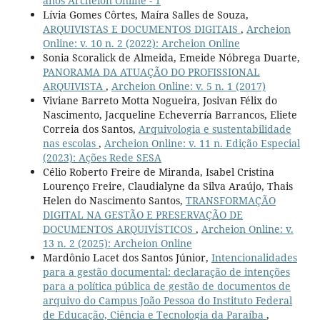
anos Archeion Online - 1
Lívia Gomes Côrtes, Maíra Salles de Souza,
ARQUIVISTAS E DOCUMENTOS DIGITAIS
,
Archeion
Online: v. 10 n. 2 (2022): Archeion Online
Sonia Scoralick de Almeida, Emeide Nóbrega Duarte,
PANORAMA DA ATUAÇÃO DO PROFISSIONAL
ARQUIVISTA
,
Archeion Online: v. 5 n. 1 (2017)
Viviane Barreto Motta Nogueira, Josivan Félix do
Nascimento, Jacqueline Echeverría Barrancos, Eliete
Correia dos Santos,
Arquivologia e sustentabilidade
nas escolas
,
Archeion Online: v. 11 n. Edição Especial
(2023): Ações Rede SESA
Célio Roberto Freire de Miranda, Isabel Cristina
Lourenço Freire, Claudialyne da Silva Araújo, Thais
Helen do Nascimento Santos,
TRANSFORMAÇÃO
DIGITAL NA GESTÃO E PRESERVAÇÃO DE
DOCUMENTOS ARQUIVÍSTICOS
,
Archeion Online: v.
13 n. 2 (2025): Archeion Online
Mardônio Lacet dos Santos Júnior,
Intencionalidades
para a gestão documental: declaração de intenções
para a política pública de gestão de documentos de
arquivo do Campus João Pessoa do Instituto Federal
de Educação, Ciência e Tecnologia da Paraíba
,