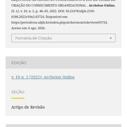
CRIAÇÃO DO CONHECIMENTO ORGANIZACIONAL .
Archeion Online
,
[S. l.]
, v. 10, n. 2, p. 46–65, 2022. DOI: 10.22478/ufpb.2318-
6186.2022v10n2.63724. Disponível em:
https://periodicos.ufpb.br/index.php/archeion/article/view/63724.
Acesso em: 6 ago. 2026.
Fomatos de Citação
EDIÇÃO
v. 10 n. 2 (2022): Archeion Online
SEÇÃO
Artigo de Revisão