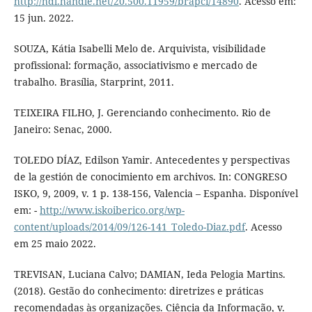
http://hdl.handle.net/20.500.11959/brapci/14890
. Acesso em:
15 jun. 2022.
SOUZA, Kátia Isabelli Melo de. Arquivista, visibilidade
profissional: formação, associativismo e mercado de
trabalho. Brasília, Starprint, 2011.
TEIXEIRA FILHO, J. Gerenciando conhecimento. Rio de
Janeiro: Senac, 2000.
TOLEDO DÍAZ, Edilson Yamir. Antecedentes y perspectivas
de la gestión de conocimiento em archivos. In: CONGRESO
ISKO, 9, 2009, v. 1 p. 138-156, Valencia – Espanha. Disponível
em: -
http://www.iskoiberico.org/wp-
content/uploads/2014/09/126-141_Toledo-Diaz.pdf
. Acesso
em 25 maio 2022.
TREVISAN, Luciana Calvo; DAMIAN, Ieda Pelogia Martins.
(2018). Gestão do conhecimento: diretrizes e práticas
recomendadas às organizações. Ciência da Informação, v.