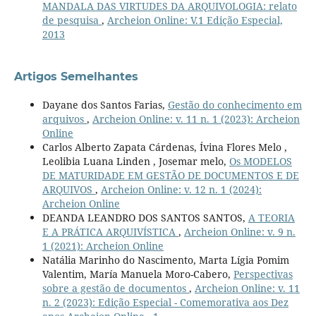
MANDALA DAS VIRTUDES DA ARQUIVOLOGIA: relato
de pesquisa
,
Archeion Online: V.1 Edição Especial,
2013
Artigos Semelhantes
Dayane dos Santos Farias,
Gestão do conhecimento em
arquivos
,
Archeion Online: v. 11 n. 1 (2023): Archeion
Online
Carlos Alberto Zapata Cárdenas, Ívina Flores Melo ,
Leolibia Luana Linden , Josemar melo,
Os MODELOS
DE MATURIDADE EM GESTÃO DE DOCUMENTOS E DE
ARQUIVOS
,
Archeion Online: v. 12 n. 1 (2024):
Archeion Online
DEANDA LEANDRO DOS SANTOS SANTOS,
A TEORIA
E A PRÁTICA ARQUIVÍSTICA
,
Archeion Online: v. 9 n.
1 (2021): Archeion Online
Natália Marinho do Nascimento, Marta Lígia Pomim
Valentim, María Manuela Moro-Cabero,
Perspectivas
sobre a gestão de documentos
,
Archeion Online: v. 11
n. 2 (2023): Edição Especial - Comemorativa aos Dez