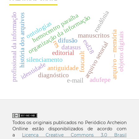
rondônia
profissional da informação
hemocentro paraíba
história dos arquivos
organização da informação
ontologias
arquivo – memória
objetos digitais
manuscritos
difusão
esd28
res
arquivo setorial
datasus
editorial
foucault
silenciamento
identidade
antiguidade
diagnóstico
adufepe
e-mail
Todos os originais publicados no Periódico Archeion
Onlline estão disponibilizados de acordo com
a
Licença Creative Commons 3.0 Brasil