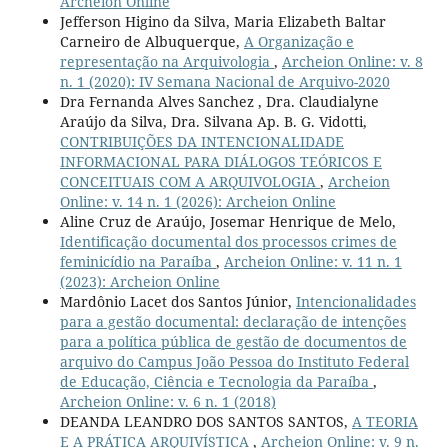
Archeion Online
Jefferson Higino da Silva, Maria Elizabeth Baltar
Carneiro de Albuquerque,
A Organização e
representação na Arquivologia
,
Archeion Online: v. 8
n. 1 (2020): IV Semana Nacional de Arquivo-2020
Dra Fernanda Alves Sanchez , Dra. Claudialyne
Araújo da Silva, Dra. Silvana Ap. B. G. Vidotti,
CONTRIBUIÇÕES DA INTENCIONALIDADE
INFORMACIONAL PARA DIÁLOGOS TEÓRICOS E
CONCEITUAIS COM A ARQUIVOLOGIA
,
Archeion
Online: v. 14 n. 1 (2026): Archeion Online
Aline Cruz de Araújo, Josemar Henrique de Melo,
Identificação documental dos processos crimes de
feminicídio na Paraíba
,
Archeion Online: v. 11 n. 1
(2023): Archeion Online
Mardônio Lacet dos Santos Júnior,
Intencionalidades
para a gestão documental: declaração de intenções
para a política pública de gestão de documentos de
arquivo do Campus João Pessoa do Instituto Federal
de Educação, Ciência e Tecnologia da Paraíba
,
Archeion Online: v. 6 n. 1 (2018)
DEANDA LEANDRO DOS SANTOS SANTOS,
A TEORIA
E A PRÁTICA ARQUIVÍSTICA
,
Archeion Online: v. 9 n.