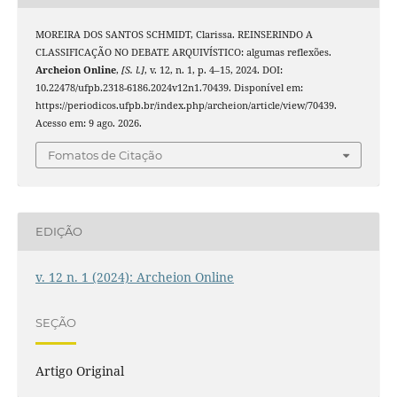
MOREIRA DOS SANTOS SCHMIDT, Clarissa. REINSERINDO A
CLASSIFICAÇÃO NO DEBATE ARQUIVÍSTICO: algumas reflexões.
Archeion Online
,
[S. l.]
, v. 12, n. 1, p. 4–15, 2024. DOI:
10.22478/ufpb.2318-6186.2024v12n1.70439. Disponível em:
https://periodicos.ufpb.br/index.php/archeion/article/view/70439.
Acesso em: 9 ago. 2026.
Fomatos de Citação
EDIÇÃO
v. 12 n. 1 (2024): Archeion Online
SEÇÃO
Artigo Original