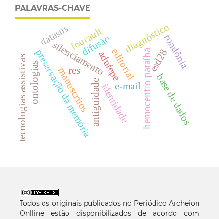
PALAVRAS-CHAVE
diagnóstico
datasus
foucault
rondônia
difusão
silenciamento
editorial
esd28
hemocentro paraíba
preservação da memória
adufepe
tecnologias assistivas
ontologias
res
manuscritos
base de dados
antiguidade
e-mail
identidade
Todos os originais publicados no Periódico Archeion
Onlline estão disponibilizados de acordo com