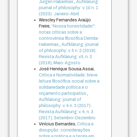
Jürgen Habermas
,
Aufklärung:
journal of philosophy: v. 10 n. 1
(2023): Janeiro-Abril
Wescley Fernandes Araújo
Freire,
“Nossa honestidade!”:
notas críticas sobre a
controvérsia filosófica Derrida-
Habermas
,
Aufklärung: journal
of philosophy: v. 5 n. 2 (2018):
Revista Aufklärung. v.5, n. 2
(2019), Maio-Agosto
José Henrique Sousa Assai,
Crítica e Normatividade: breve
leitura filosófica-social sobre a
solidariedade política e o
orçamento participativo
,
Aufklärung: journal of
philosophy: v. 4 n. 3 (2017):
Revista Aufklärung. v. 4, n. 3
(2017), Setembro-Dezembro
Vinícius Bernardes,
Crítica e
disrupção: considerações
sobre a prática e a teoria em