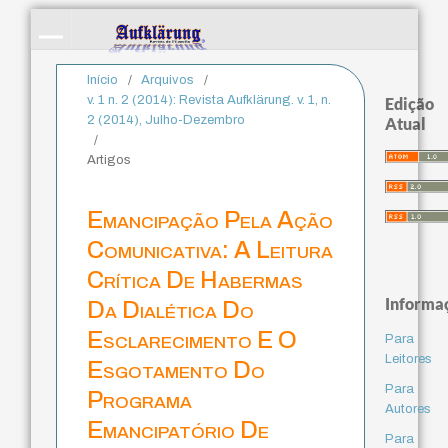
Início
/
Arquivos
/
v. 1 n. 2 (2014): Revista Aufklärung. v. 1, n.
Edição
2 (2014), Julho-Dezembro
Atual
/
Artigos
Emancipação Pela Ação
Comunicativa: A Leitura
Crítica De Habermas
Informa
Da Dialética Do
Esclarecimento E O
Para
Leitores
Esgotamento Do
Para
Programa
Autores
Emancipatório De
Para