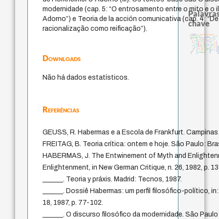
modernidade (cap. 5: “O entrosamento entre o mito e o 
Palavras
Adorno”) e Teoria de la acción comunicativa (cap. 4: “D
chave
racionalização como reificação”).
animais
experiência temporal
filosofia brasileira
intolerância
sacrifício
fundamentalismo
perdón
guayaquil
bataille
metafísica do tempo
therapy
homem-medida
género
lei
direito romano
palavra
mind
desejo
violencia
j.c.m. neto
jacobi
protágoras
philosophy
pedagog
logos
idade
leyes
realidad
Downloads
Não há dados estatísticos.
Referências
GEUSS, R. Habermas e a Escola de Frankfurt. Campinas:
FREITAG, B. Teoria crítica: ontem e hoje. São Paulo: Bras
HABERMAS, J. The Entwinement of Myth and Enlightenme
Enlightenment, in New German Critique, n. 26, 1982, p. 1
______. Teoria y práxis. Madrid: Tecnos, 1987.
______. Dossiê Habermas: um perfil filosófico-político,
18, 1987, p. 77-102.
______. O discurso filosófico da modernidade. São Paul