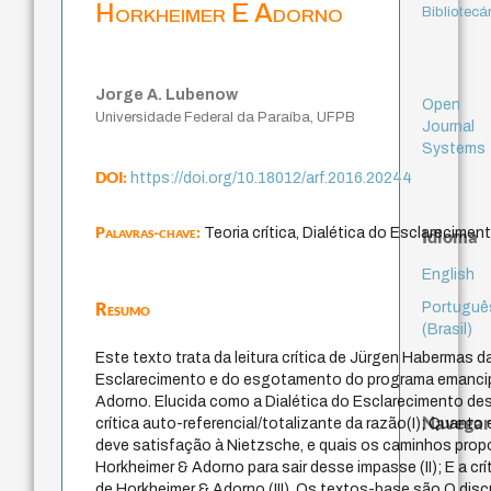
Horkheimer E Adorno
Bibliotecá
Jorge A. Lubenow
Open
Universidade Federal da Paraíba, UFPB
Journal
Systems
DOI:
https://doi.org/10.18012/arf.2016.20244
Palavras-chave:
Teoria crítica, Dialética do Esclareciment
Idioma
English
Resumo
Portuguê
(Brasil)
Este texto trata da leitura crítica de Jürgen Habermas d
Esclarecimento e do esgotamento do programa emancip
Adorno. Elucida como a Dialética do Esclarecimento 
Navegar
crítica auto-referencial/totalizante da razão(I); Quanto 
deve satisfação à Nietzsche, e quais os caminhos prop
Horkheimer & Adorno para sair desse impasse (II); E a c
de Horkheimer & Adorno (III). Os textos-base são O discu