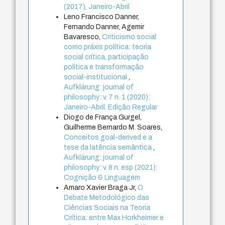
(2017), Janeiro-Abril
Leno Francisco Danner,
Fernando Danner, Agemir
Bavaresco,
Criticismo social
como práxis política: teoria
social crítica, participação
política e transformação
social-institucional
,
Aufklärung: journal of
philosophy: v. 7 n. 1 (2020):
Janeiro-Abril. Edição Regular
Diogo de França Gurgel,
Guilherme Bernardo M. Soares,
Conceitos goal-derived e a
tese da latência semântica
,
Aufklärung: journal of
philosophy: v. 8 n. esp (2021):
Cognição & Linguagem
Amaro Xavier Braga Jr,
O
Debate Metodológico das
Ciências Sociais na Teoria
Crítica: entre Max Horkheimer e