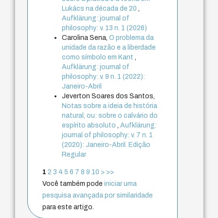
Lukács na década de 20
,
Aufklärung: journal of
philosophy: v. 13 n. 1 (2026)
Carolina Sena,
O problema da
unidade da razão e a liberdade
como símbolo em Kant
,
Aufklärung: journal of
philosophy: v. 9 n. 1 (2022):
Janeiro-Abril
Jeverton Soares dos Santos,
Notas sobre a ideia de história
natural, ou: sobre o calvário do
espírito absoluto
,
Aufklärung:
journal of philosophy: v. 7 n. 1
(2020): Janeiro-Abril. Edição
Regular
1
2
3
4
5
6
7
8
9
10
>
>>
Você também pode
iniciar uma
pesquisa avançada por similaridade
para este artigo.