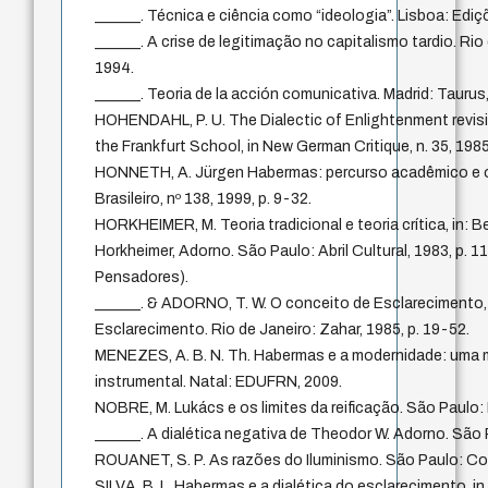
______. Técnica e ciência como “ideologia”. Lisboa: Ediç
______. A crise de legitimação no capitalismo tardio. Rio
1994.
______. Teoria de la acción comunicativa. Madrid: Taurus
HOHENDAHL, P. U. The Dialectic of Enlightenment revisi
the Frankfurt School, in New German Critique, n. 35, 1985
HONNETH, A. Jürgen Habermas: percurso acadêmico e o
Brasileiro, nº 138, 1999, p. 9-32.
HORKHEIMER, M. Teoria tradicional e teoria crítica, in: 
Horkheimer, Adorno. São Paulo: Abril Cultural, 1983, p. 1
Pensadores).
______. & ADORNO, T. W. O conceito de Esclarecimento, 
Esclarecimento. Rio de Janeiro: Zahar, 1985, p. 19-52.
MENEZES, A. B. N. Th. Habermas e a modernidade: uma m
instrumental. Natal: EDUFRN, 2009.
NOBRE, M. Lukács e os limites da reificação. São Paulo: 
______. A dialética negativa de Theodor W. Adorno. São P
ROUANET, S. P. As razões do Iluminismo. São Paulo: Co
SILVA, B. L. Habermas e a dialética do esclarecimento, i