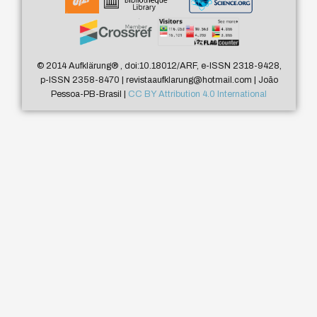
© 2014 Aufklärung
®
, doi:10.18012/ARF, e-ISSN 2318-9428,
p-ISSN 2358-8470 | revistaaufklarung@hotmail.com | João
Pessoa-PB-Brasil |
CC BY Attribution 4.0 International