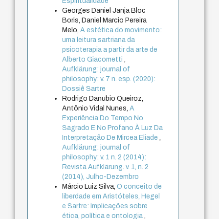
Espiritualidade
Georges Daniel Janja Bloc
Boris, Daniel Marcio Pereira
Melo,
A estética do movimento:
uma leitura sartriana da
psicoterapia a partir da arte de
Alberto Giacometti
,
Aufklärung: journal of
philosophy: v. 7 n. esp. (2020):
Dossiê Sartre
Rodrigo Danubio Queiroz,
Antônio Vidal Nunes,
A
Experiência Do Tempo No
Sagrado E No Profano À Luz Da
Interpretação De Mircea Eliade
,
Aufklärung: journal of
philosophy: v. 1 n. 2 (2014):
Revista Aufklärung. v. 1, n. 2
(2014), Julho-Dezembro
Márcio Luiz Silva,
O conceito de
liberdade em Aristóteles, Hegel
e Sartre: Implicações sobre
ética, política e ontologia
,