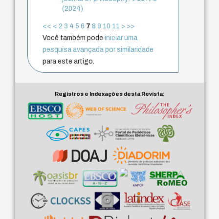
(2024)
<<
<
2
3
4
5
6
7
8
9
10
11
>
>>
Você também pode
iniciar uma
pesquisa avançada por similaridade
para este artigo.
Registros e Indexações desta Revista: