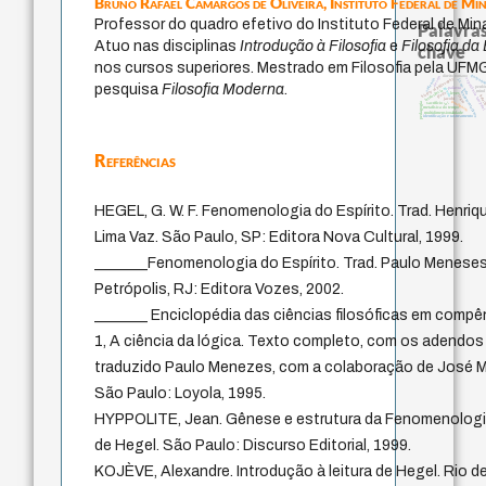
Bruno Rafael Camargos de Oliveira,
Instituto Federal de Mi
Professor do quadro efetivo do Instituto Federal de Min
Palavras
Atuo nas disciplinas
Introdução à Filosofia
e
Filosofia d
chave
nos cursos superiores. Mestrado em Filosofia pela UFMG
guayaqu
direito romano
desejo
violencia
history of philosophy
j.c.m. neto
experiência tempora
pesquisa
Filosofia Moderna
.
perdó
género
palavra
intolerância
mind
fundamentalismo
idade
leyes
batai
logos
jacobi
protágoras
lei
pedagogia
sacrifício
metafísica do tempo
multidimensionalidade
identificação e rastreamento
Referências
HEGEL, G. W. F. Fenomenologia do Espírito. Trad. Henriq
Lima Vaz. São Paulo, SP: Editora Nova Cultural, 1999.
_______Fenomenologia do Espírito. Trad. Paulo Meneses.
Petrópolis, RJ: Editora Vozes, 2002.
_______ Enciclopédia das ciências filosóficas em compên
1, A ciência da lógica. Texto completo, com os adendos 
traduzido Paulo Menezes, com a colaboração de José 
São Paulo: Loyola, 1995.
HYPPOLITE, Jean. Gênese e estrutura da Fenomenologia
de Hegel. São Paulo: Discurso Editorial, 1999.
KOJÈVE, Alexandre. Introdução à leitura de Hegel. Rio de