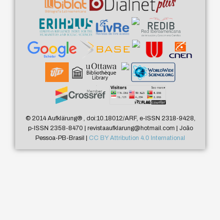
© 2014 Aufklärung
®
, doi:10.18012/ARF, e-ISSN 2318-9428,
p-ISSN 2358-8470 | revistaaufklarung@hotmail.com | João
Pessoa-PB-Brasil |
CC BY Attribution 4.0 International