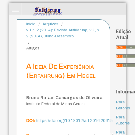
Início
/
Arquivos
/
v. 1 n. 2 (2014): Revista Aufklärung. v. 1, n.
Edição
2 (2014), Julho-Dezembro
Atual
/
Artigos
A Ideia De Experiência
(Erfahrung) Em Hegel
Informa
Bruno Rafael Camargos de Oliveira
Para
Instituto Federal de Minas Gerais
Leitores
Para
DOI:
https://doi.org/10.18012/arf.2016.20615
Autores
Para