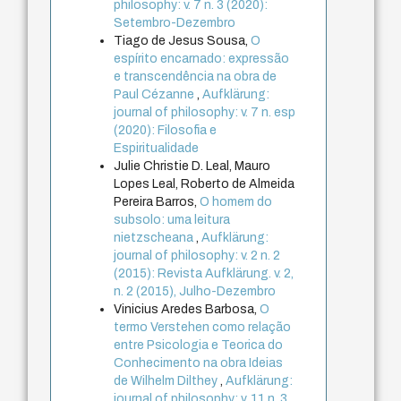
philosophy: v. 7 n. 3 (2020):
Setembro-Dezembro
Tiago de Jesus Sousa,
O
espírito encarnado: expressão
e transcendência na obra de
Paul Cézanne
,
Aufklärung:
journal of philosophy: v. 7 n. esp
(2020): Filosofia e
Espiritualidade
Julie Christie D. Leal, Mauro
Lopes Leal, Roberto de Almeida
Pereira Barros,
O homem do
subsolo: uma leitura
nietzscheana
,
Aufklärung:
journal of philosophy: v. 2 n. 2
(2015): Revista Aufklärung. v. 2,
n. 2 (2015), Julho-Dezembro
Vinicius Aredes Barbosa,
O
termo Verstehen como relação
entre Psicologia e Teorica do
Conhecimento na obra Ideias
de Wilhelm Dilthey
,
Aufklärung:
journal of philosophy: v. 11 n. 3