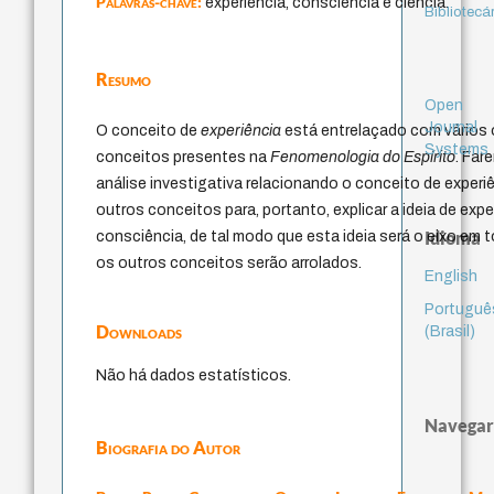
Palavras-chave:
experiência, consciência e ciência.
Bibliotecá
Resumo
Open
Journal
O conceito de
experiência
está entrelaçado com vários
Systems
conceitos presentes na
Fenomenologia do Espírito
. Fa
análise investigativa relacionando o conceito de exper
outros conceitos para, portanto, explicar a ideia de expe
Idioma
consciência, de tal modo que esta ideia será o eixo em 
os outros conceitos serão arrolados.
English
Portuguê
Downloads
(Brasil)
Não há dados estatísticos.
Navegar
Biografia do Autor