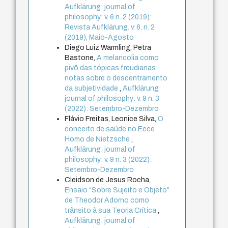
Aufklärung: journal of
philosophy: v. 6 n. 2 (2019):
Revista Aufklärung. v. 6, n. 2
(2019), Maio-Agosto
Diego Luiz Warmling, Petra
Bastone,
A melancolia como
pivô das tópicas freudianas:
notas sobre o descentramento
da subjetividade
,
Aufklärung:
journal of philosophy: v. 9 n. 3
(2022): Setembro-Dezembro
Flávio Freitas, Leonice Silva,
O
conceito de saúde no Ecce
Homo de Nietzsche
,
Aufklärung: journal of
philosophy: v. 9 n. 3 (2022):
Setembro-Dezembro
Cleidson de Jesus Rocha,
Ensaio “Sobre Sujeito e Objeto”
de Theodor Adorno como
trânsito à sua Teoria Crítica
,
Aufklärung: journal of