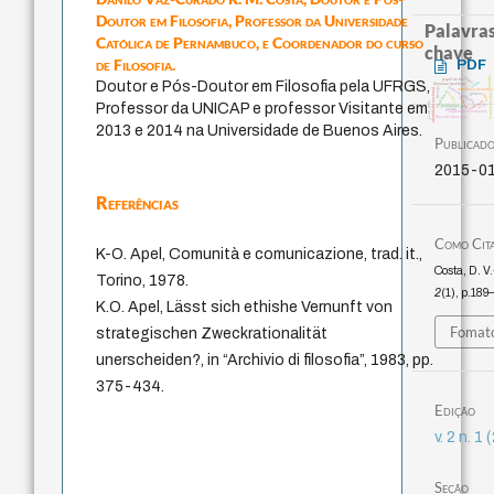
Doutor em Filosofia, Professor da Universidade
Palavras
Católica de Pernambuco, e Coordenador do curso
chave
de Filosofia.
PDF
bataille
leyes
papel da lei
Doutor e Pós-Doutor em Filosofia pela UFRGS,
idade
literatura (poética)
fundamentalismo
desejo
identidade nacional
metafísica do tempo
intolerância
género
perdón
homem-medida
logos
palavra
violencia
j.c.m. neto
Professor da UNICAP e professor Visitante em
mind
lei
protágoras
jacobi
experiência temporal
filosofia francesa
2013 e 2014 na Universidade de Buenos Aires.
Publicad
2015-0
Referências
Como Cit
K-O. Apel, Comunità e comunicazione, trad. it.,
Costa, D. V
Torino, 1978.
2
(1), p.189
K.O. Apel, Lässt sich ethishe Vernunft von
Fomato
strategischen Zweckrationalität
unerscheiden?, in “Archivio di filosofia”, 1983, pp.
375-434.
Edição
v. 2 n. 
Seção