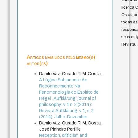
OAI Iden
licença 
Os autor
todas as
responsa
seus art
Revista.
Artigos mais lidos pelo mesmo(s)
autor(es)
Danilo Vaz-Curado R. M. Costa,
A Lógica Subjacente Ao
Reconhecimento Na
Fenomenologia do Espírito de
Hegel
,
Aufklärung: journal of
philosophy: v. 1 n. 2 (2014):
Revista Aufklärung. v. 1, n. 2
(2014), Julho-Dezembro
Danilo Vaz-Curado R. M. Costa,
José Pinheiro Pertille,
Reception, criticism and