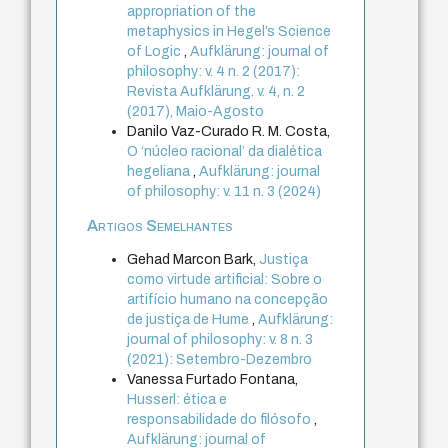
appropriation of the
metaphysics in Hegel’s Science
of Logic
,
Aufklärung: journal of
philosophy: v. 4 n. 2 (2017):
Revista Aufklärung. v. 4, n. 2
(2017), Maio-Agosto
Danilo Vaz-Curado R. M. Costa,
O ‘núcleo racional’ da dialética
hegeliana
,
Aufklärung: journal
of philosophy: v. 11 n. 3 (2024)
Artigos Semelhantes
Gehad Marcon Bark,
Justiça
como virtude artificial: Sobre o
artifício humano na concepção
de justiça de Hume
,
Aufklärung:
journal of philosophy: v. 8 n. 3
(2021): Setembro-Dezembro
Vanessa Furtado Fontana,
Husserl: ética e
responsabilidade do filósofo
,
Aufklärung: journal of