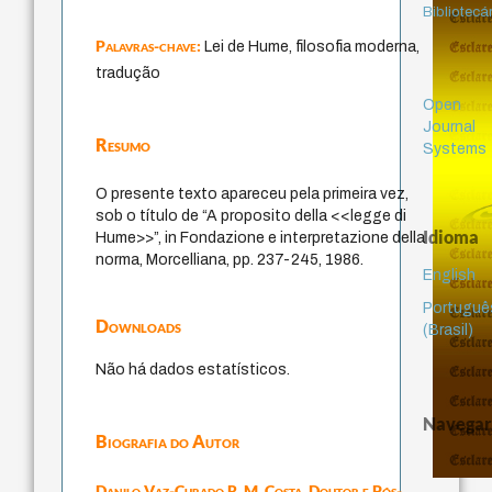
Bibliotecá
Palavras-chave:
Lei de Hume, filosofia moderna,
tradução
Open
Journal
Resumo
Systems
O presente texto apareceu pela primeira vez,
sob o título de “A proposito della <<legge di
Idioma
Hume>>”, in Fondazione e interpretazione della
norma, Morcelliana, pp. 237-245, 1986.
English
Portuguê
Downloads
(Brasil)
Não há dados estatísticos.
Navegar
Biografia do Autor
Danilo Vaz-Curado R. M. Costa,
Doutor e Pós-