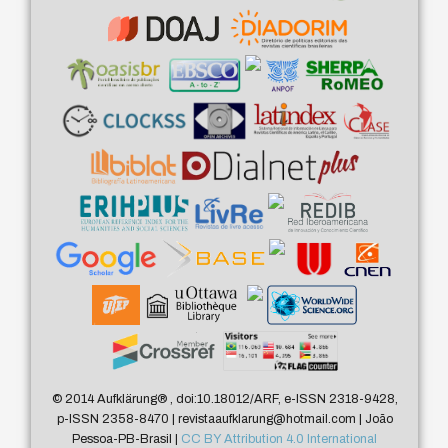
© 2014 Aufklärung
®
, doi:10.18012/ARF, e-ISSN 2318-9428,
p-ISSN 2358-8470 | revistaaufklarung@hotmail.com | João
Pessoa-PB-Brasil |
CC BY Attribution 4.0 International