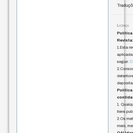
Traduç
Licença
Política
Revista
1.Esta r
aplicada 
seguir:
C
2.Conson
detentor
depositar
Polític
contida
1. Qualq
itens pu
2.Os met
meio, me