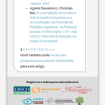
Janeiro-Abril
Agemir Bavaresco, Christian
Iber,
A contradição entre bem e
mal na essência humana e a
reconciliação na Filosofia da
Religião hegeliana
,
Aufklärung:
journal of philosophy: v. 9 n. esp
(2022): Filosofia da Religião em
Hegel e Feuerbach
1
2
3
4
5
6
7
8
9
10
>
>>
Você também pode
iniciar uma
pesquisa avançada por similaridade
para este artigo.
Registros e Indexações desta Revista: