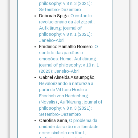
philosophy: v. 8 n. 3 (2021):
Setembro-Dezembro
Deborah Spiga,
O instante
revolucionário da Jetztzeit
,
Aufklärung: journal of
philosophy: v. 8 n. 1 (2021):
Janeiro-Abril
Frederico Ramalho Romero,
O
sentido das paixões e
emoções: Hume
,
Aufklärung:
journal of philosophy: v. 10 n. 1
(2023): Janeiro-Abril
Gabriel Almeida Assumpção,
Revalorizando a natureza a
partir de Vittorio Hösle e
Friedrich von Hardenberg
(Novalis)
,
Aufklärung: journal of
philosophy: v. 8 n. 3 (2021):
Setembro-Dezembro
Carolina Sena,
O problema da
unidade da razão e a liberdade
como símbolo em Kant
,