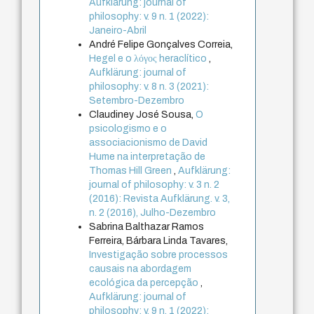
Aufklärung: journal of
philosophy: v. 9 n. 1 (2022):
Janeiro-Abril
André Felipe Gonçalves Correia,
Hegel e o λόγος heraclítico
,
Aufklärung: journal of
philosophy: v. 8 n. 3 (2021):
Setembro-Dezembro
Claudiney José Sousa,
O
psicologismo e o
associacionismo de David
Hume na interpretação de
Thomas Hill Green
,
Aufklärung:
journal of philosophy: v. 3 n. 2
(2016): Revista Aufklärung. v. 3,
n. 2 (2016), Julho-Dezembro
Sabrina Balthazar Ramos
Ferreira, Bárbara Linda Tavares,
Investigação sobre processos
causais na abordagem
ecológica da percepção
,
Aufklärung: journal of
philosophy: v. 9 n. 1 (2022):