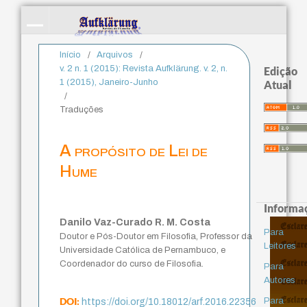
Início
/
Arquivos
/
v. 2 n. 1 (2015): Revista Aufklärung. v. 2, n.
Edição
1 (2015), Janeiro-Junho
Atual
/
Traduções
A propósito de Lei de
Hume
Informa
Danilo Vaz-Curado R. M. Costa
Para
Doutor e Pós-Doutor em Filosofia, Professor da
Leitores
Universidade Católica de Pernambuco, e
Coordenador do curso de Filosofia.
Para
Autores
DOI:
Para
https://doi.org/10.18012/arf.2016.22356