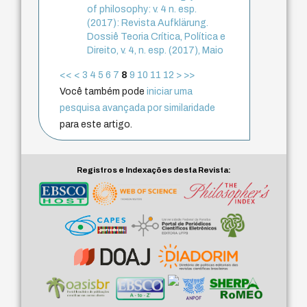
of philosophy: v. 4 n. esp.
(2017): Revista Aufklärung.
Dossiê Teoria Crítica, Política e
Direito, v. 4, n. esp. (2017), Maio
<<
<
3
4
5
6
7
8
9
10
11
12
>
>>
Você também pode
iniciar uma
pesquisa avançada por similaridade
para este artigo.
Registros e Indexações desta Revista: