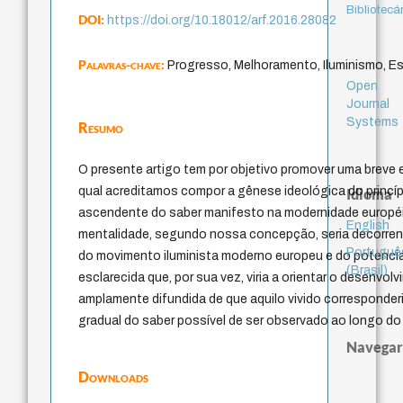
Bibliotecá
DOI:
https://doi.org/10.18012/arf.2016.28082
Palavras-chave:
Progresso, Melhoramento, Iluminismo, E
Open
Journal
Systems
Resumo
O presente artigo tem por objetivo promover uma breve
qual acreditamos compor a gênese ideológica do princí
Idioma
ascendente do saber manifesto na modernidade européia
English
mentalidade, segundo nossa concepção, seria decorren
Portuguê
do movimento iluminista moderno europeu e do potencia
(Brasil)
esclarecida que, por sua vez, viria a orientar o desenvo
amplamente difundida de que aquilo vivido corresponde
gradual do saber possível de ser observado ao longo do
Navegar
Downloads