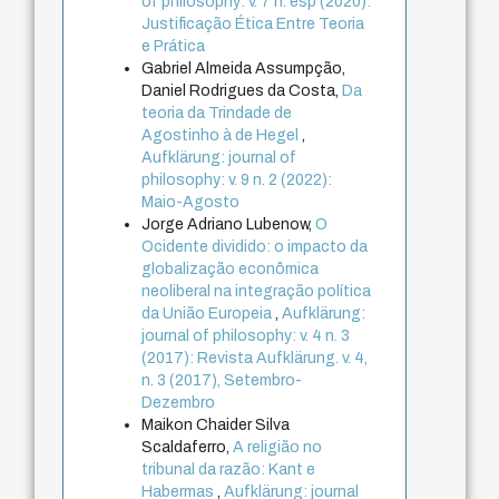
of philosophy: v. 7 n. esp (2020):
Justificação Ética Entre Teoria
e Prática
Gabriel Almeida Assumpção,
Daniel Rodrigues da Costa,
Da
teoria da Trindade de
Agostinho à de Hegel
,
Aufklärung: journal of
philosophy: v. 9 n. 2 (2022):
Maio-Agosto
Jorge Adriano Lubenow,
O
Ocidente dividido: o impacto da
globalização econômica
neoliberal na integração política
da União Europeia
,
Aufklärung:
journal of philosophy: v. 4 n. 3
(2017): Revista Aufklärung. v. 4,
n. 3 (2017), Setembro-
Dezembro
Maikon Chaider Silva
Scaldaferro,
A religião no
tribunal da razão: Kant e
Habermas
,
Aufklärung: journal