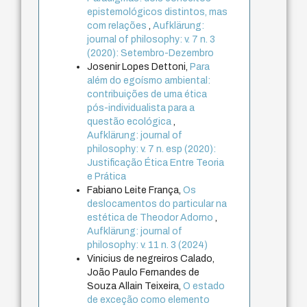
epistemológicos distintos, mas
com relações
,
Aufklärung:
journal of philosophy: v. 7 n. 3
(2020): Setembro-Dezembro
Josenir Lopes Dettoni,
Para
além do egoísmo ambiental:
contribuições de uma ética
pós-individualista para a
questão ecológica
,
Aufklärung: journal of
philosophy: v. 7 n. esp (2020):
Justificação Ética Entre Teoria
e Prática
Fabiano Leite França,
Os
deslocamentos do particular na
estética de Theodor Adorno
,
Aufklärung: journal of
philosophy: v. 11 n. 3 (2024)
Vinicius de negreiros Calado,
João Paulo Fernandes de
Souza Allain Teixeira,
O estado
de exceção como elemento