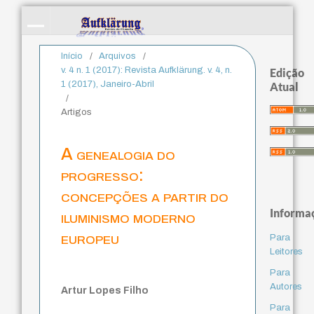
Início
/
Arquivos
/
v. 4 n. 1 (2017): Revista Aufklärung. v. 4, n.
Edição
1 (2017), Janeiro-Abril
Atual
/
Artigos
A genealogia do
progresso:
concepções a partir do
Informa
iluminismo moderno
europeu
Para
Leitores
Para
Autores
Artur Lopes Filho
Para