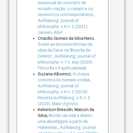
essencial do conceito de
estado-nação, o campo e os
neomortos contemporâneos
,
Aufklärung: journal of
philosophy: v. 8 n. 1 (2021):
Janeiro-Abril
Otacílio Gomes da Silva Neto,
Sobre as inconsistências da
ideia de Deus na filosofia de
Diderot
,
Aufklärung: journal of
philosophy: v. 7 n. esp (2020):
Filosofia e Espiritualidade
Suzana Albornoz,
A utopia
concreta do homem cordial
,
Aufklärung: journal of
philosophy: v. 6 n. 2 (2019):
Revista Aufklärung. v. 6, n. 2
(2019), Maio-Agosto
Keberson Bresolin, Maicon da
Silva,
Mundo da vida e direito:
uma abordagem a partir de
Habermas
,
Aufklärung: journal