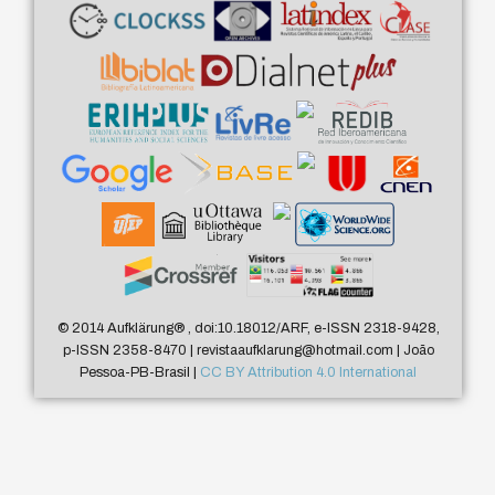
© 2014 Aufklärung
®
, doi:10.18012/ARF, e-ISSN 2318-9428,
p-ISSN 2358-8470 | revistaaufklarung@hotmail.com | João
Pessoa-PB-Brasil |
CC BY Attribution 4.0 International