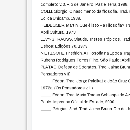
completo v. 3. Rio de Janeiro: Paz e Terra, 1988.
COLLI, Giorgio. O nascimento da filosofia. Trad.
Ed. da Unicamp, 1988.
HEIDEGGER, Martin. Que é isto – a Filosofia? Tra
Abril Cultural, 1973.
LÉVY-STRAUSS, Claude. Tristes Trópicos. Trad.
Lisboa: Edições 70, 1979.
NIETZSCHE, Friedrich. A Filosofia na Época Trá
Rubens Rodrigues Torres Filho. São Paulo: Abril
PLATÃO. Defesa de Sócrates. Trad. Jaime Bruna.
Pensadores v. II)
_____. Fédon. Trad. Jorge Paleikat e João Cruz C
1972a. (Os Pensadores v. III)
_____. Fédon. Trad. Maria Teresa Schiappa de Az
Paulo: Imprensa Oficial do Estado, 2000.
_____. Górgias. 3.ed. Trad. Jaime Bruna. Rio de J