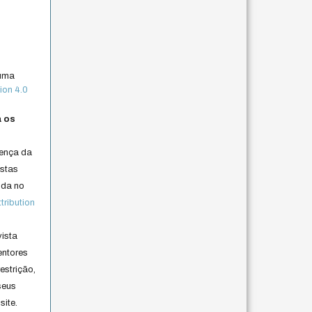
 uma
ion 4.0
a os
cença da
istas
lida no
ribution
vista
entores
estrição,
seus
site.