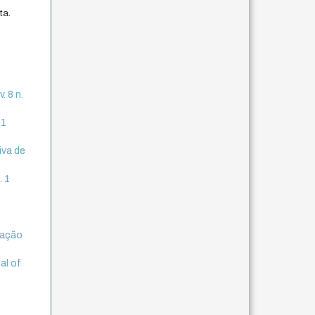
ta.
. 8 n.
 1
iva de
. 1
tação
al of