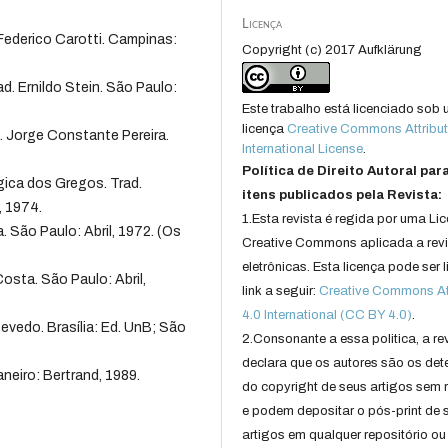
Licença
 Federico Carotti. Campinas:
Copyright (c) 2017 Aufklärung
d. Ernildo Stein. São Paulo:
Este trabalho está licenciado sob
licença
Creative Commons Attribut
 Jorge Constante Pereira.
International License
.
Política de Direito Autoral par
gica dos Gregos. Trad.
itens publicados pela Revista:
, 1974.
1.Esta revista é regida por uma Li
 São Paulo: Abril, 1972. (Os
Creative Commons aplicada a rev
eletrônicas. Esta licença pode ser 
osta. São Paulo: Abril,
link a seguir:
Creative Commons Att
4.0 International (CC BY 4.0)
.
evedo. Brasília: Ed. UnB; São
2.Consonante a essa politica, a re
declara que os autores são os det
aneiro: Bertrand, 1989.
do copyright de seus artigos sem r
e podem depositar o pós-print de 
artigos em qualquer repositório ou 