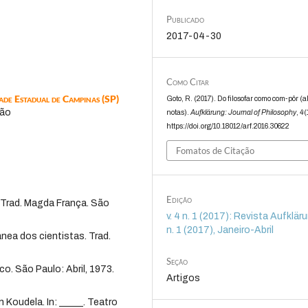
Publicado
2017-04-30
Como Citar
ade Estadual de Campinas (SP)
Goto, R. (2017). Do filosofar como com-pôr 
ção
notas).
Aufklärung: Journal of Philosophy
,
4
(
https://doi.org/10.18012/arf.2016.30622
Fomatos de Citação
Edição
 Trad. Magda França. São
v. 4 n. 1 (2017): Revista Aufklärun
n. 1 (2017), Janeiro-Abril
nea dos cientistas. Trad.
Seção
. São Paulo: Abril, 1973.
Artigos
 Koudela. In: _____. Teatro