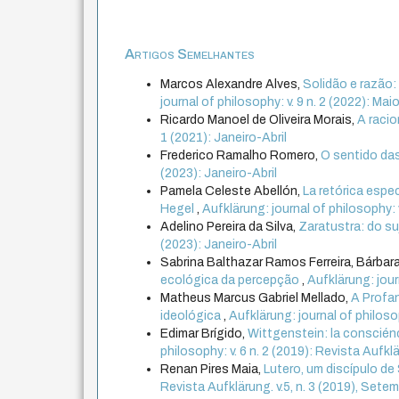
Artigos Semelhantes
Marcos Alexandre Alves,
Solidão e razão:
journal of philosophy: v. 9 n. 2 (2022): M
Ricardo Manoel de Oliveira Morais,
A racio
1 (2021): Janeiro-Abril
Frederico Ramalho Romero,
O sentido da
(2023): Janeiro-Abril
Pamela Celeste Abellón,
La retórica espec
Hegel
,
Aufklärung: journal of philosophy: 
Adelino Pereira da Silva,
Zaratustra: do s
(2023): Janeiro-Abril
Sabrina Balthazar Ramos Ferreira, Bárbar
ecológica da percepção
,
Aufklärung: journ
Matheus Marcus Gabriel Mellado,
A Profan
ideológica
,
Aufklärung: journal of philosop
Edimar Brígido,
Wittgenstein: la conscién
philosophy: v. 6 n. 2 (2019): Revista Aufkl
Renan Pires Maia,
Lutero, um discípulo d
Revista Aufklärung. v.5, n. 3 (2019), Se