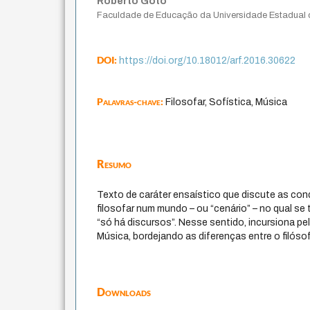
Roberto Goto
Faculdade de Educação da Universidade Estadual
DOI:
https://doi.org/10.18012/arf.2016.30622
Palavras-chave:
Filosofar, Sofística, Música
Resumo
Texto de caráter ensaístico que discute as con
filosofar num mundo – ou “cenário” – no qual se 
“só há discursos”. Nesse sentido, incursiona pel
Música, bordejando as diferenças entre o filósof
Downloads