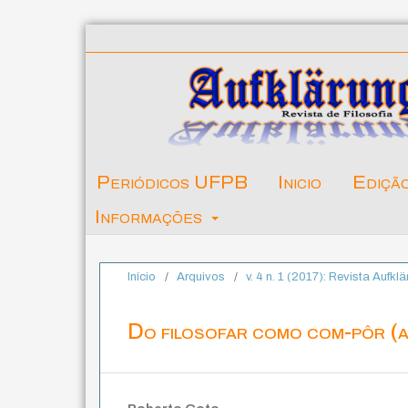
Periódicos UFPB
Inicio
Ediçã
Informações
Início
/
Arquivos
/
v. 4 n. 1 (2017): Revista Aufklä
Do filosofar como com-pôr (