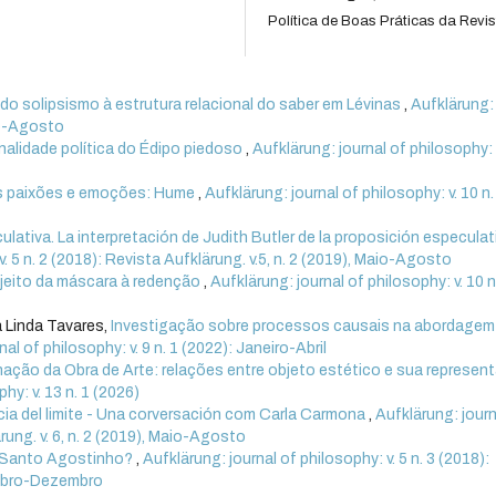
Política de Boas Práticas da Revis
 do solipsismo à estrutura relacional do saber em Lévinas
,
Aufklärung:
aio-Agosto
nalidade política do Édipo piedoso
,
Aufklärung: journal of philosophy: v
s paixões e emoções: Hume
,
Aufklärung: journal of philosophy: v. 10 n.
ulativa. La interpretación de Judith Butler de la proposición especulat
v. 5 n. 2 (2018): Revista Aufklärung. v.5, n. 2 (2019), Maio-Agosto
ujeito da máscara à redenção
,
Aufklärung: journal of philosophy: v. 10 n
a Linda Tavares,
Investigação sobre processos causais na abordagem
al of philosophy: v. 9 n. 1 (2022): Janeiro-Abril
ação da Obra de Arte: relações entre objeto estético e sua represen
hy: v. 13 n. 1 (2026)
cia del limite - Una corversación com Carla Carmona
,
Aufklärung: journ
ärung. v. 6, n. 2 (2019), Maio-Agosto
e Santo Agostinho?
,
Aufklärung: journal of philosophy: v. 5 n. 3 (2018):
tembro-Dezembro