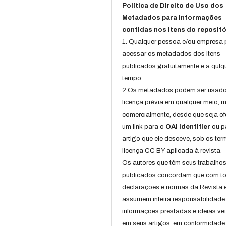
Política de Direito de Uso dos
Metadados para informações
contidas nos itens do repositó
1. Qualquer pessoa e/ou empresa
acessar os metadados dos itens
publicados gratuitamente e a qulq
tempo.
2.Os metadados podem ser usad
licença prévia em qualquer meio,
comercialmente, desde que seja of
um link para o
OAI Identifier
ou p
artigo que ele desceve, sob os te
licença CC BY aplicada à revista.
Os autores que têm seus trabalho
publicados concordam que com t
declarações e normas da Revista 
assumem inteira responsabilidade
informações prestadas e ideias ve
em seus artigos, em conformidade