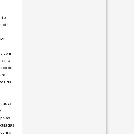
rio
 pode
uer
os sem
 mesmo
erecido
ara o
rmos da
s
odas as
e
 pelas
iculadas
 com a