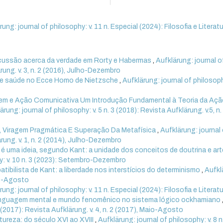
rung: journal of philosophy: v. 11 n. Especial (2024): Filosofia e Literat
cussão acerca da verdade em Rorty e Habermas
,
Aufklärung: journal o
ärung. v. 3, n. 2 (2016), Julho-Dezembro
de saúde no Ecce Homo de Nietzsche
,
Aufklärung: journal of philosoph
em e Ação Comunicativa Um Introdução Fundamental à Teoria da Açã
ärung: journal of philosophy: v. 5 n. 3 (2018): Revista Aufklärung. v.5, n.
, Viragem Pragmática E Superação Da Metafísica
,
Aufklärung: journal
ärung. v. 1, n. 2 (2014), Julho-Dezembro
é uma ideia, segundo Kant: a unidade dos conceitos de doutrina e art
hy: v. 10 n. 3 (2023): Setembro-Dezembro
tibilista de Kant: a liberdade nos interstícios do determinismo
,
Aufkl
aio-Agosto
rung: journal of philosophy: v. 11 n. Especial (2024): Filosofia e Literat
linguagem mental e mundo fenomênico no sistema lógico ockhamiano
2 (2017): Revista Aufklärung. v. 4, n. 2 (2017), Maio-Agosto
ureza: do século XVI ao XVIII
,
Aufklärung: journal of philosophy: v. 8 n