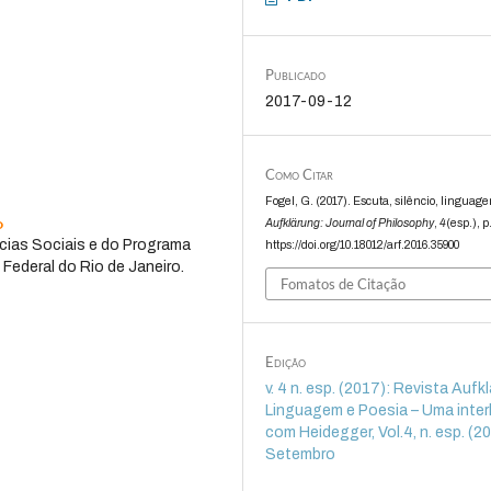
Publicado
2017-09-12
Como Citar
Fogel, G. (2017). Escuta, silêncio, linguag
o
Aufklärung: Journal of Philosophy
,
4
(esp.), p
ências Sociais e do Programa
https://doi.org/10.18012/arf.2016.35900
Federal do Rio de Janeiro.
Fomatos de Citação
Edição
v. 4 n. esp. (2017): Revista Aufk
Linguagem e Poesia – Uma inte
com Heidegger, Vol.4, n. esp. (2
Setembro