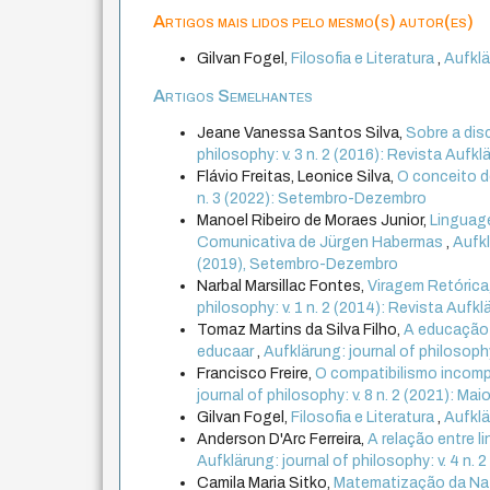
Artigos mais lidos pelo mesmo(s) autor(es)
Gilvan Fogel,
Filosofia e Literatura
,
Aufklä
Artigos Semelhantes
Jeane Vanessa Santos Silva,
Sobre a dis
philosophy: v. 3 n. 2 (2016): Revista Aufkl
Flávio Freitas, Leonice Silva,
O conceito 
n. 3 (2022): Setembro-Dezembro
Manoel Ribeiro de Moraes Junior,
Linguag
Comunicativa de Jürgen Habermas
,
Aufkl
(2019), Setembro-Dezembro
Narbal Marsillac Fontes,
Viragem Retórica
philosophy: v. 1 n. 2 (2014): Revista Aufkl
Tomaz Martins da Silva Filho,
A educação 
educaar
,
Aufklärung: journal of philosop
Francisco Freire,
O compatibilismo incompa
journal of philosophy: v. 8 n. 2 (2021): M
Gilvan Fogel,
Filosofia e Literatura
,
Aufklä
Anderson D'Arc Ferreira,
A relação entre 
Aufklärung: journal of philosophy: v. 4 n. 
Camila Maria Sitko,
Matematização da Nat