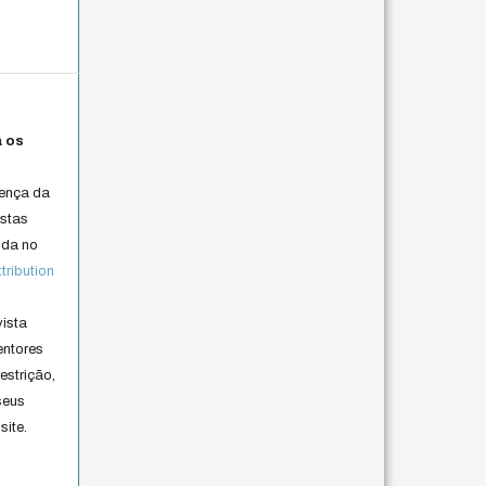
a os
cença da
istas
lida no
ribution
vista
entores
estrição,
seus
site.