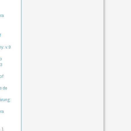
ura
f
y: v. 9
o
 3
 of
e de
ärung:
ura
,
. 1