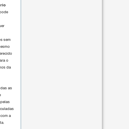
rio
 pode
uer
os sem
 mesmo
erecido
ara o
rmos da
s
odas as
e
 pelas
iculadas
 com a
ta.