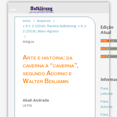
Início
/
Arquivos
/
v. 6 n. 2 (2019): Revista Aufklärung. v. 6, n.
Edição
2 (2019), Maio-Agosto
Atual
/
Artigos
Arte e história: da
caverna à “caverna”,
segundo Adorno e
Informa
Walter Benjamin
Para
Leitores
Abah Andrade
Para
UFPB
Autores
Para