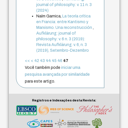
journal of philosophy: v. 11 n. 3
(2024)
Naím Garnica,
La teoría crítica
en Francia: entre Kantismo y
Marxismo. Una reconstrucción
,
Aufklärung: journal of
philosophy: v. 6 n. 3 (2019):
Revista Aufklärung. v. 6, n. 3
(2019), Setembro-Dezembro
<<
<
42
43
44
45
46
47
Você também pode
iniciar uma
pesquisa avançada por similaridade
para este artigo.
Registros e Indexações desta Revista: