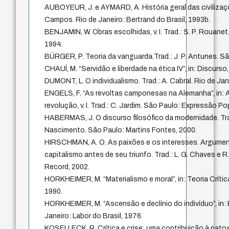
AUBOYEUR, J. e AYMARD, A. História geral das civilizações
Campos. Rio de Janeiro: Bertrand do Brasil, 1993b.
BENJAMIN, W. Obras escolhidas, v. I. Trad.: S. P. Rouanet
1994.
BÜRGER, P. Teoria da vanguarda.Trad.: J. P. Antunes. Sã
CHAUÍ, M. “Servidão e liberdade na ética IV”, in: Discurso
DUMONT, L. O individualismo. Trad.: A. Cabral. Rio de Ja
ENGELS, F. “As revoltas camponesas na Alemanha”, in: 
revolução, v. I. Trad.: C. Jardim. São Paulo: Expressão Po
HABERMAS, J. O discurso filosófico da modernidade. Trad
Nascimento. São Paulo: Martins Fontes, 2000.
HIRSCHMAN, A. O. As paixões e os interesses. Argument
capitalismo antes de seu triunfo. Trad.: L. G. Chaves e R.
Record, 2002.
HORKHEIMER, M. “Materialismo e moral”, in: Teoria Crític
1990.
HORKHEIMER, M. “Ascensão e declínio do indivíduo”, in: 
Janeiro: Labor do Brasil, 1976.
KOSELLECK, R. Crítica e crise: uma contribuição à pa