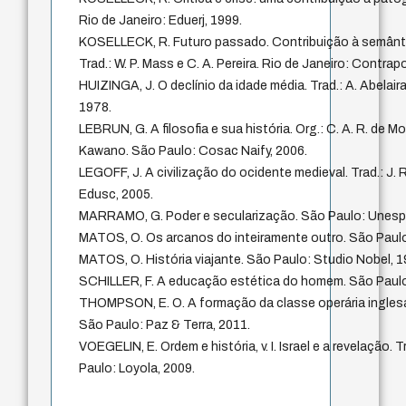
Rio de Janeiro: Eduerj, 1999.
KOSELLECK, R. Futuro passado. Contribuição à semânti
Trad.: W. P. Mass e C. A. Pereira. Rio de Janeiro: Contrap
HUIZINGA, J. O declínio da idade média. Trad.: A. Abelai
1978.
LEBRUN, G. A filosofia e sua história. Org.: C. A. R. de Mo
Kawano. São Paulo: Cosac Naify, 2006.
LEGOFF, J. A civilização do ocidente medieval. Trad.: J.
Edusc, 2005.
MARRAMO, G. Poder e secularização. São Paulo: Unesp,
MATOS, O. Os arcanos do inteiramente outro. São Paulo:
MATOS, O. História viajante. São Paulo: Studio Nobel, 1
SCHILLER, F. A educação estética do homem. São Paulo:
THOMPSON, E. O. A formação da classe operária inglesa.
São Paulo: Paz & Terra, 2011.
VOEGELIN, E. Ordem e história, v. I. Israel e a revelação. T
Paulo: Loyola, 2009.