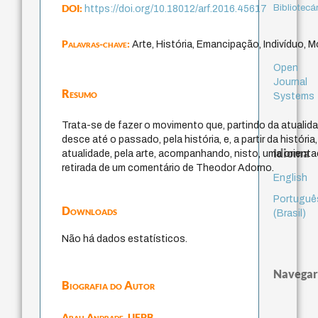
DOI:
Bibliotecá
https://doi.org/10.18012/arf.2016.45617
Palavras-chave:
Arte, História, Emancipação, Indivíduo, 
Open
Journal
Resumo
Systems
Trata-se de fazer o movimento que, partindo da atualidad
desce até o passado, pela história, e, a partir da históri
Idioma
atualidade, pela arte, acompanhando, nisto, uma orient
retirada de um comentário de Theodor Adorno.
English
Portuguê
Downloads
(Brasil)
Não há dados estatísticos.
Navegar
Biografia do Autor
Abah Andrade,
UFPB