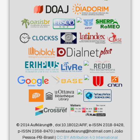
© 2014 Aufklärung
®
, doi:10.18012/ARF, e-ISSN 2318-9428,
p-ISSN 2358-8470 | revistaaufklarung@hotmail.com | João
Pessoa-PB-Brasil |
CC BY Attribution 4.0 International