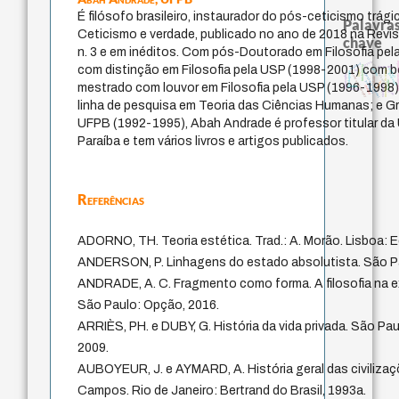
É filósofo brasileiro, instaurador do pós-ceticismo trá
Palavras
Ceticismo e verdade, publicado no ano de 2018 na Revist
chave
n. 3 e em inéditos. Com pós-Doutorado em Filosofia pe
pensamento s
fundamentalismo
leyes
realidad
com distinção em Filosofia pela USP (1998-2001) com 
intolerância
j.c.m. neto
palavra
género
animais
metafísica do tempo
lei
logos
pedagogia
experiência temporal
history of philosophy
guayaquil
philosophy
idade
bataille
jacobi
protágoras
mestrado com louvor em Filosofia pela USP (1996-1998
violencia
therapy
perdón
desejo
mind
linha de pesquisa em Teoria das Ciências Humanas; e G
UFPB (1992-1995), Abah Andrade é professor titular da 
Paraíba e tem vários livros e artigos publicados.
Referências
ADORNO, TH. Teoria estética. Trad.: A. Morão. Lisboa: E
ANDERSON, P. Linhagens do estado absolutista. São Pau
ANDRADE, A. C. Fragmento como forma. A filosofia na e
São Paulo: Opção, 2016.
ARRIÈS, PH. e DUBY, G. História da vida privada. São P
2009.
AUBOYEUR, J. e AYMARD, A. História geral das civilizações
Campos. Rio de Janeiro: Bertrand do Brasil, 1993a.