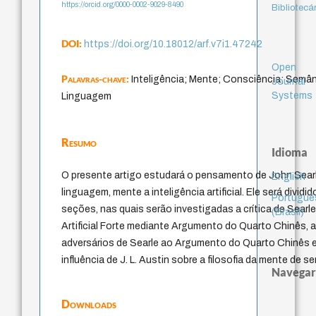
https://orcid.org/0000-0002-9029-8490
Bibliotecá
DOI:
https://doi.org/10.18012/arf.v7i1.47242
Open
Palavras-chave:
Inteligência; Mente; Consciência; Semân
Journal
Systems
Linguagem
Resumo
Idioma
O presente artigo estudará o pensamento de John Sear
English
linguagem, mente a inteligência artificial. Ele será dividi
Portuguê
seções, nas quais serão investigadas a crítica de Searle
(Brasil)
Artificial Forte mediante Argumento do Quarto Chinês, a
adversários de Searle ao Argumento do Quarto Chinês e, 
influência de J. L. Austin sobre a filosofia da mente de ser
Navegar
Downloads