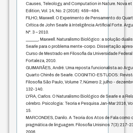
Causes, Teleology, and Computation in Nature. Nova et 
Edition, Vol. 14, No. 2 (2016): 459–494.
FILHO, Maxwell. O Experimento de Pensamento do Quart
Crítica de John Searle à Inteligência Artificial Forte. Ar
N°. 3 – 2010.
______, Maxwell. Naturalismo Biológico: a solução duali
Searle para o problema mente-corpo. Dissertação apre
Curso de Mestrado em Filosofia da Universidade Federal
Fortaleza, 2010.
GUIMARÃES, André. Uma reposta funcionalista ao Arg
Quarto Chinês de Searle. COGNITIO-ESTUDOS: Revista
Filosofia São Paulo, Volume 7, Número 2, julho - dezembr
132-140.
LYRA, Carlos. O Naturalismo Biológico de Searle e a Re
cérebro. Psicologia: Teoria e Pesquisa Jan-Mar 2016, Vol. 
15.
MARCONDES, Danilo. A Teoria dos Atos de Fala como
pragmática de linguagem. Filosofia Unisinos 7(3):217-2
2006.