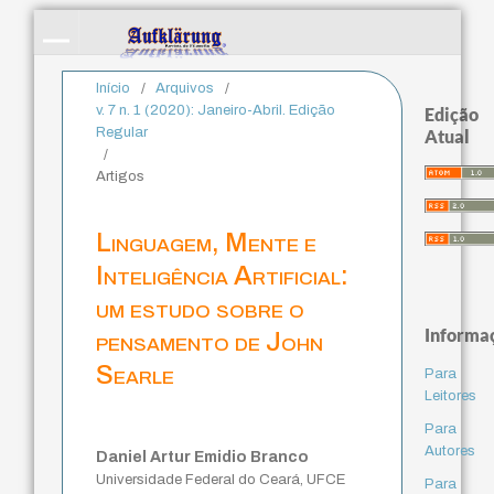
Início
/
Arquivos
/
v. 7 n. 1 (2020): Janeiro-Abril. Edição
Edição
Regular
Atual
/
Artigos
Linguagem, Mente e
Inteligência Artificial:
um estudo sobre o
Informa
pensamento de John
Searle
Para
Leitores
Para
Autores
Daniel Artur Emidio Branco
Universidade Federal do Ceará, UFCE
Para