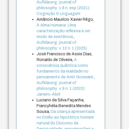
Aufklärung: journal of
philosophy: v. 8 n. esp (2021):
Cognição & Linguagem
Amâncio Maurício Xavier Rêgo,
A Alma Humana: Uma
caracterização reflexiva e um
modo de existência
,
Aufklärung: journal of
philosophy: v. 12 n. 1 (2025)
José Francisco de Assis Dias,
Ronaldo de Oliveira,
A
consciência quântica como
fundamento da realidade no
pensamento de Amit Goswami
,
Aufklärung: journal of
philosophy: v. 9 n. 1 (2022):
Janeiro-Abril
Luciano da Silva Façanha,
Francyhélia Benedita Mendes
Sousa,
Da criança apresentada
no Emílio ao hipotético homem
natural do Discurso da
Desigualdade: aproximações a