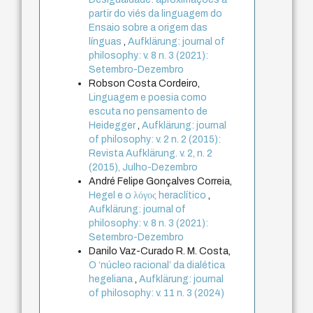
partir do viés da linguagem do
Ensaio sobre a origem das
línguas
,
Aufklärung: journal of
philosophy: v. 8 n. 3 (2021):
Setembro-Dezembro
Robson Costa Cordeiro,
Linguagem e poesia como
escuta no pensamento de
Heidegger
,
Aufklärung: journal
of philosophy: v. 2 n. 2 (2015):
Revista Aufklärung. v. 2, n. 2
(2015), Julho-Dezembro
André Felipe Gonçalves Correia,
Hegel e o λόγος heraclítico
,
Aufklärung: journal of
philosophy: v. 8 n. 3 (2021):
Setembro-Dezembro
Danilo Vaz-Curado R. M. Costa,
O ‘núcleo racional’ da dialética
hegeliana
,
Aufklärung: journal
of philosophy: v. 11 n. 3 (2024)