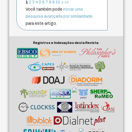
1
2
3
4
5
6
7
8
9
10
>
>>
Você também pode
iniciar uma
pesquisa avançada por similaridade
para este artigo.
Registros e Indexações desta Revista: