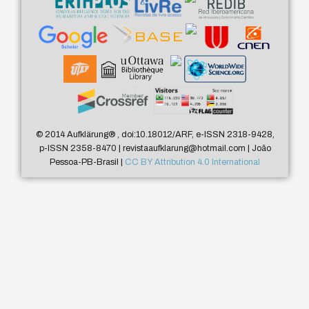
© 2014 Aufklärung
®
, doi:10.18012/ARF, e-ISSN 2318-9428,
p-ISSN 2358-8470 | revistaaufklarung@hotmail.com | João
Pessoa-PB-Brasil |
CC BY Attribution 4.0 International