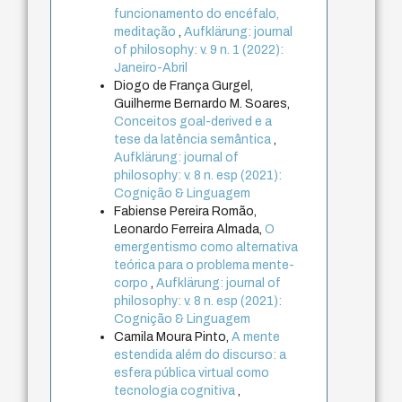
funcionamento do encéfalo,
meditação
,
Aufklärung: journal
of philosophy: v. 9 n. 1 (2022):
Janeiro-Abril
Diogo de França Gurgel,
Guilherme Bernardo M. Soares,
Conceitos goal-derived e a
tese da latência semântica
,
Aufklärung: journal of
philosophy: v. 8 n. esp (2021):
Cognição & Linguagem
Fabiense Pereira Romão,
Leonardo Ferreira Almada,
O
emergentismo como alternativa
teórica para o problema mente-
corpo
,
Aufklärung: journal of
philosophy: v. 8 n. esp (2021):
Cognição & Linguagem
Camila Moura Pinto,
A mente
estendida além do discurso: a
esfera pública virtual como
tecnologia cognitiva
,