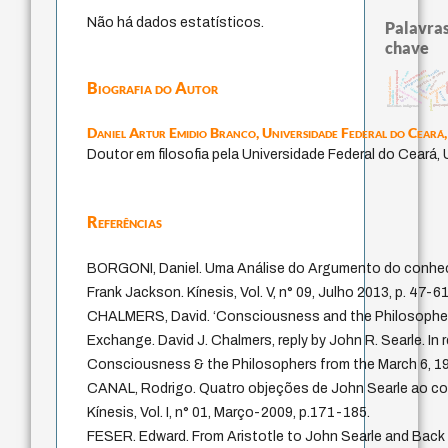
Não há dados estatísticos.
Palavras
chave
bataille
homem-medida
metafísica do tempo
experiência temporal
j.c.m. neto
desejo
external relations
protágoras
Biografia do Autor
género
anim
mind
intolerância
idade
logos
fundamentalismo
sacrifício
therapy
jacobi
perdón
lei
leyes
palavra
guayaqu
filosofias indígenas
Daniel Artur Emidio Branco,
Universidade Federal do Ceará
Doutor em filosofia pela Universidade Federal do Ceará,
Referências
BORGONI, Daniel. Uma Análise do Argumento do conhe
Frank Jackson. Kínesis, Vol. V, n° 09, Julho 2013, p. 47-61
CHALMERS, David. ‘Consciousness and the Philosopher
Exchange. David J. Chalmers, reply by John R. Searle. In
Consciousness & the Philosophers from the March 6, 19
CANAL, Rodrigo. Quatro objeções de John Searle ao co
Kínesis, Vol. I, n° 01, Março-2009, p.171-185.
FESER. Edward. From Aristotle to John Searle and Back