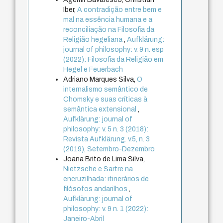
Iber,
A contradição entre bem e
mal na essência humana e a
reconciliação na Filosofia da
Religião hegeliana
,
Aufklärung:
journal of philosophy: v. 9 n. esp
(2022): Filosofia da Religião em
Hegel e Feuerbach
Adriano Marques Silva,
O
internalismo semântico de
Chomsky e suas críticas à
semântica extensional
,
Aufklärung: journal of
philosophy: v. 5 n. 3 (2018):
Revista Aufklärung. v.5, n. 3
(2019), Setembro-Dezembro
Joana Brito de Lima Silva,
Nietzsche e Sartre na
encruzilhada: itinerários de
filósofos andarilhos
,
Aufklärung: journal of
philosophy: v. 9 n. 1 (2022):
Janeiro-Abril