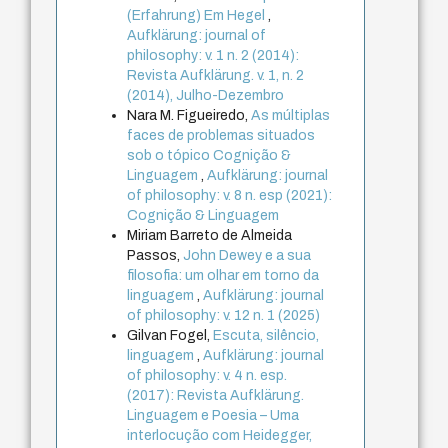
(Erfahrung) Em Hegel
,
Aufklärung: journal of
philosophy: v. 1 n. 2 (2014):
Revista Aufklärung. v. 1, n. 2
(2014), Julho-Dezembro
Nara M. Figueiredo,
As múltiplas
faces de problemas situados
sob o tópico Cognição &
Linguagem
,
Aufklärung: journal
of philosophy: v. 8 n. esp (2021):
Cognição & Linguagem
Miriam Barreto de Almeida
Passos,
John Dewey e a sua
filosofia: um olhar em torno da
linguagem
,
Aufklärung: journal
of philosophy: v. 12 n. 1 (2025)
Gilvan Fogel,
Escuta, silêncio,
linguagem
,
Aufklärung: journal
of philosophy: v. 4 n. esp.
(2017): Revista Aufklärung.
Linguagem e Poesia – Uma
interlocução com Heidegger,