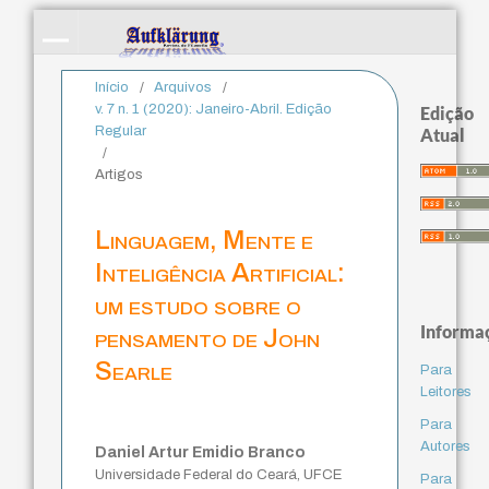
Início
/
Arquivos
/
v. 7 n. 1 (2020): Janeiro-Abril. Edição
Edição
Regular
Atual
/
Artigos
Linguagem, Mente e
Inteligência Artificial:
um estudo sobre o
Informa
pensamento de John
Searle
Para
Leitores
Para
Autores
Daniel Artur Emidio Branco
Universidade Federal do Ceará, UFCE
Para