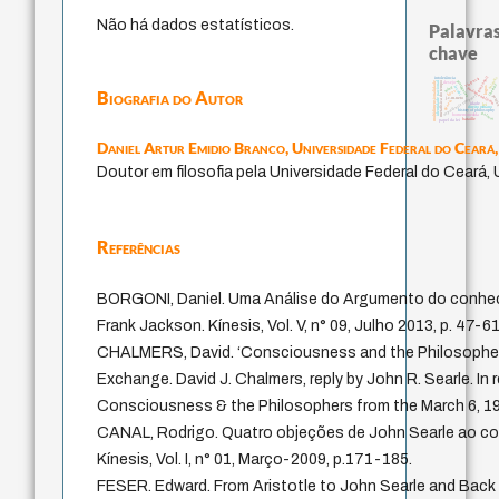
Não há dados estatísticos.
Palavras
chave
guayaquil
animais
intolerância
violencia
protágoras
identidade nacional
metafísica do tempo
desejo
multidimensionalidade
therapy
jacobi
mind
logos
fundamentalismo
Biografia do Autor
leyes
experiência temporal
perd
j.c.m. neto
género
idade
lei
direito romano
history of philosophy
palavra
homem-medida
bataille
papel da lei
Daniel Artur Emidio Branco,
Universidade Federal do Ceará
Doutor em filosofia pela Universidade Federal do Ceará,
Referências
BORGONI, Daniel. Uma Análise do Argumento do conhe
Frank Jackson. Kínesis, Vol. V, n° 09, Julho 2013, p. 47-61
CHALMERS, David. ‘Consciousness and the Philosopher
Exchange. David J. Chalmers, reply by John R. Searle. In
Consciousness & the Philosophers from the March 6, 19
CANAL, Rodrigo. Quatro objeções de John Searle ao co
Kínesis, Vol. I, n° 01, Março-2009, p.171-185.
FESER. Edward. From Aristotle to John Searle and Back