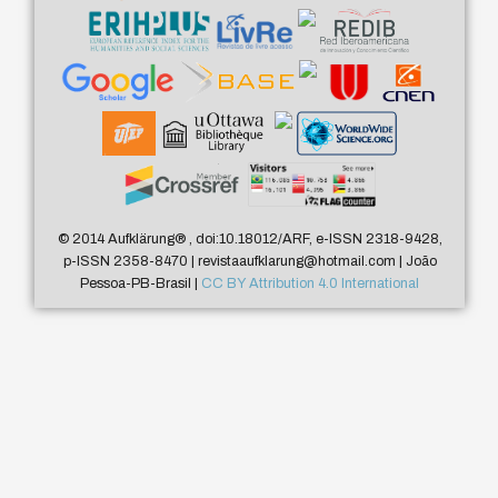
© 2014 Aufklärung
®
, doi:10.18012/ARF, e-ISSN 2318-9428,
p-ISSN 2358-8470 | revistaaufklarung@hotmail.com | João
Pessoa-PB-Brasil |
CC BY Attribution 4.0 International