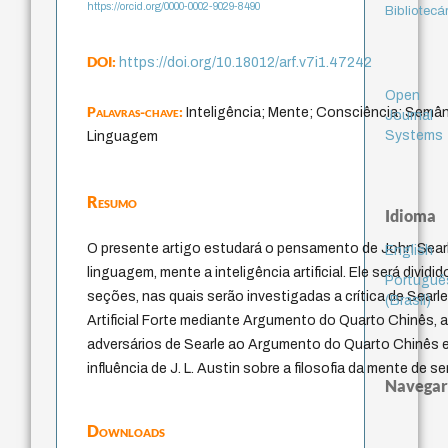
https://orcid.org/0000-0002-9029-8490
Bibliotecá
DOI:
https://doi.org/10.18012/arf.v7i1.47242
Open
Palavras-chave:
Inteligência; Mente; Consciência; Semân
Journal
Systems
Linguagem
Resumo
Idioma
O presente artigo estudará o pensamento de John Sear
English
linguagem, mente a inteligência artificial. Ele será dividi
Portuguê
seções, nas quais serão investigadas a crítica de Searle
(Brasil)
Artificial Forte mediante Argumento do Quarto Chinês, a
adversários de Searle ao Argumento do Quarto Chinês e, 
influência de J. L. Austin sobre a filosofia da mente de ser
Navegar
Downloads