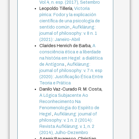
Vol.4, n. esp. (2017), Setembro
Leopoldo Tillería,
Victoria
pírrica: Fodor y la explicación
científica de una psicología de
sentido común
,
Aufklärung:
journal of philosophy: v. 8 n. 1
(2021): Janeiro-Abril
Clarides Henrich de Barba,
A
consciência ética e a liberdade
na história em Hegel: a dialética
de Antígona
,
Aufklärung:
journal of philosophy: v. 7 n. esp
(2020): Justificação Ética Entre
Teoria e Prática
Danilo Vaz-Curado R. M. Costa,
A Lógica Subjacente Ao
Reconhecimento Na
Fenomenologia do Espírito de
Hegel
,
Aufklärung: journal of
philosophy: v. 1 n. 2 (2014):
Revista Aufklärung. v. 1, n. 2
(2014), Julho-Dezembro
Agemir Bavaresco, Christian