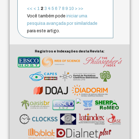
<<
<
1
2
3
4
5
6
7
8
9
10
>
>>
Você também pode
iniciar uma
pesquisa avançada por similaridade
para este artigo.
Registros e Indexações desta Revista: