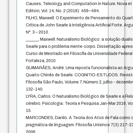
Causes, Teleology, and Computation in Nature. Nova et 
Edition, Vol. 14, No. 2 (2016): 459–494.
FILHO, Maxwell. O Experimento de Pensamento do Quart
Crítica de John Searle à Inteligência Artificial Forte. Ar
N°. 3 – 2010.
______, Maxwell. Naturalismo Biológico: a solução duali
Searle para o problema mente-corpo. Dissertação apre
Curso de Mestrado em Filosofia da Universidade Federal
Fortaleza, 2010.
GUIMARÃES, André. Uma reposta funcionalista ao Arg
Quarto Chinês de Searle. COGNITIO-ESTUDOS: Revista
Filosofia São Paulo, Volume 7, Número 2, julho - dezembr
132-140.
LYRA, Carlos. O Naturalismo Biológico de Searle e a Re
cérebro. Psicologia: Teoria e Pesquisa Jan-Mar 2016, Vol. 
15.
MARCONDES, Danilo. A Teoria dos Atos de Fala como
pragmática de linguagem. Filosofia Unisinos 7(3):217-2
2006.