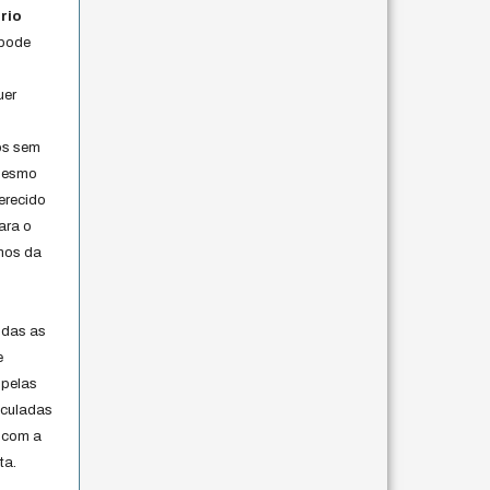
rio
 pode
uer
os sem
 mesmo
erecido
ara o
rmos da
s
odas as
e
 pelas
iculadas
 com a
ta.