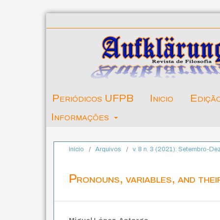
Periódicos UFPB
Inicio
Ediçã
Informações
Início
/
Arquivos
/
v. 8 n. 3 (2021): Setembro-D
Pronouns, variables, and thei