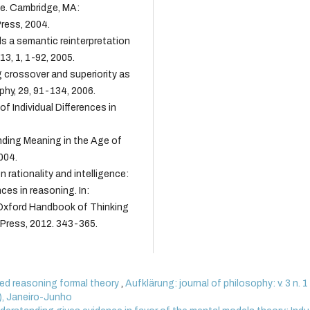
e. Cambridge, MA:
ress, 2004.
 a semantic reinterpretation
3, 1, 1-92, 2005.
crossover and superiority as
phy, 29, 91-134, 2006.
 Individual Differences in
nding Meaning in the Age of
004.
rationality and intelligence:
ces in reasoning. In:
Oxford Handbook of Thinking
 Press, 2012. 343-365.
ed reasoning formal theory
,
Aufklärung: journal of philosophy: v. 3 n. 1
6), Janeiro-Junho