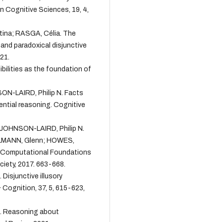
in Cognitive Sciences, 19, 4,
ina; RASGA, Célia. The
and paradoxical disjunctive
21.
ilities as the foundation of
ON-LAIRD, Philip N. Facts
ential reasoning. Cognitive
OHNSON-LAIRD, Philip N.
ELMANN, Glenn; HOWES,
 Computational Foundations
ciety, 2017. 663-668.
isjunctive illusory
 Cognition, 37, 5, 615-623,
. Reasoning about