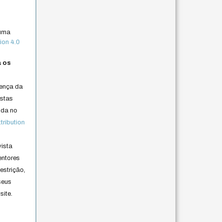
 uma
ion 4.0
a os
cença da
istas
lida no
ribution
vista
entores
estrição,
seus
site.