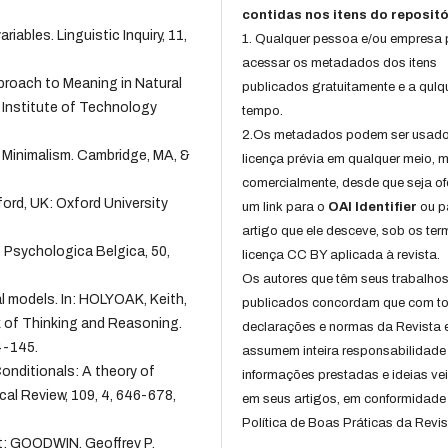
contidas nos itens do repositó
les. Linguistic Inquiry, 11,
1. Qualquer pessoa e/ou empresa
acessar os metadados dos itens
roach to Meaning in Natural
publicados gratuitamente e a qulq
Institute of Technology
tempo.
2.Os metadados podem ser usad
Minimalism. Cambridge, MA, &
licença prévia em qualquer meio,
comercialmente, desde que seja of
rd, UK: Oxford University
um link para o
OAI Identifier
ou p
artigo que ele desceve, sob os te
 Psychologica Belgica, 50,
licença CC BY aplicada à revista.
Os autores que têm seus trabalho
 models. In: HOLYOAK, Keith,
publicados concordam que com t
 of Thinking and Reasoning.
declarações e normas da Revista 
4-145.
assumem inteira responsabilidade
onditionals: A theory of
informações prestadas e ideias ve
al Review, 109, 4, 646-678,
em seus artigos, em conformidade
Política de Boas Práticas da Revis
; GOODWIN, Geoffrey P.