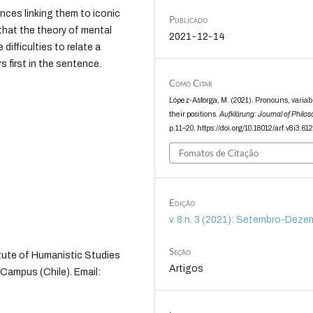
nces linking them to iconic
Publicado
 that the theory of mental
2021-12-14
ifficulties to relate a
 first in the sentence.
Como Citar
López-Astorga, M. (2021). Pronouns, variab
their positions.
Aufklärung: Journal of Philo
p.11–20. https://doi.org/10.18012/arf.v8i3.61
Fomatos de Citação
Edição
v. 8 n. 3 (2021): Setembro-Deze
Seção
itute of Humanistic Studies
Artigos
 Campus (Chile). Email: