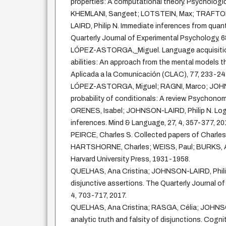
properties: A computational theory. Psychologic
KHEMLANI, Sangeet; LOTSTEIN, Max; TRAFTON
LAIRD, Philip N. Immediate inferences from quant
Quarterly Journal of Experimental Psychology, 6
LÓPEZ-ASTORGA,_Miguel. Language acquisition
abilities: An approach from the mental models th
Aplicada a la Comunicación (CLAC), 77, 233-24
LÓPEZ-ASTORGA, Miguel; RAGNI, Marco; JOHNS
probability of conditionals: A review. Psychonom
ORENES, Isabel; JOHNSON-LAIRD, Philip N. Logi
inferences. Mind & Language, 27, 4, 357-377, 20
PEIRCE, Charles S. Collected papers of Charles
HARTSHORNE, Charles; WEISS, Paul; BURKS, Ar
Harvard University Press, 1931-1958.
QUELHAS, Ana Cristina; JOHNSON-LAIRD, Phili
disjunctive assertions. The Quarterly Journal o
4, 703-717, 2017.
QUELHAS, Ana Cristina; RASGA, Célia; JOHNSO
analytic truth and falsity of disjunctions. Cogni