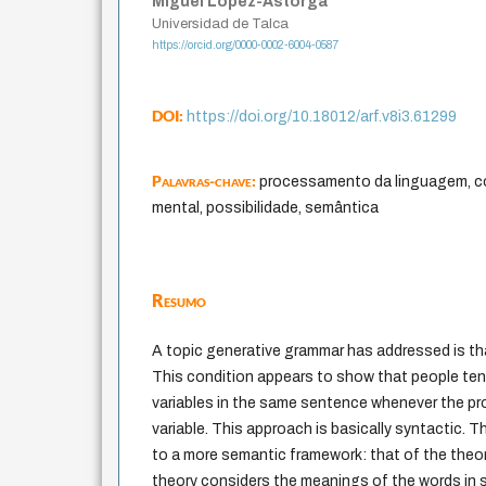
Miguel López-Astorga
Universidad de Talca
https://orcid.org/0000-0002-6004-0587
DOI:
https://doi.org/10.18012/arf.v8i3.61299
Palavras-chave:
processamento da linguagem, c
mental, possibilidade, semântica
Resumo
A topic generative grammar has addressed is tha
This condition appears to show that people ten
variables in the same sentence whenever the pro
variable. This approach is basically syntactic. 
to a more semantic framework: that of the theo
theory considers the meanings of the words in 