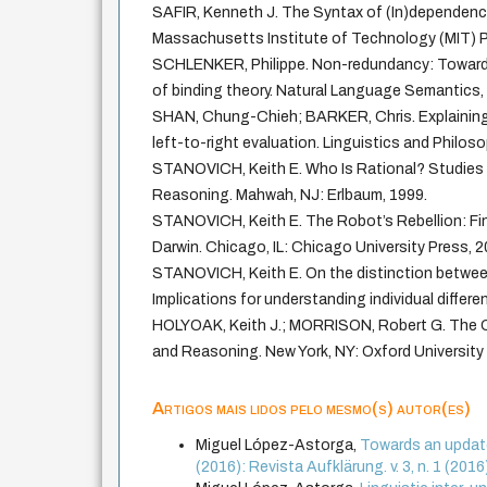
SAFIR, Kenneth J. The Syntax of (In)dependenc
Massachusetts Institute of Technology (MIT) P
SCHLENKER, Philippe. Non-redundancy: Towards
of binding theory. Natural Language Semantics, 1
SHAN, Chung-Chieh; BARKER, Chris. Explaining 
left-to-right evaluation. Linguistics and Philoso
STANOVICH, Keith E. Who Is Rational? Studies of
Reasoning. Mahwah, NJ: Erlbaum, 1999.
STANOVICH, Keith E. The Robot’s Rebellion: Fi
Darwin. Chicago, IL: Chicago University Press, 2
STANOVICH, Keith E. On the distinction between 
Implications for understanding individual differen
HOLYOAK, Keith J.; MORRISON, Robert G. The 
and Reasoning. New York, NY: Oxford University
Artigos mais lidos pelo mesmo(s) autor(es)
Miguel López-Astorga,
Towards an updat
(2016): Revista Aufklärung. v. 3, n. 1 (201