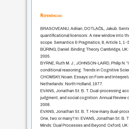
Referências
BRASOVEANU, Adrian; DOTLAČIL, Jakub. Sentenc
quantificational licensors: A new window into t
scope. Semantics & Pragmatics, 8, Article 1, 1-5
BÜRING, Daniel. Binding Theory. Cambridge, UK:
2005.
BYRNE, Ruth M. J.; JOHNSON-LAIRD, Philip N. “I
conditional reasoning. Trends in Cognitive Scien
CHOMSKY, Noam. Essays on Form and Interpret
Netherlands: North Holland, 1977.
EVANS, Jonathan St. B. T. Dual-processing acc
judgment, and social cognition. Annual Review o
2008.
EVANS, Jonathan St. B. T. How many dual-proc
One, two or many? In: EVANS, Jonathan St. B. T
Minds: Dual Processes and Beyond. Oxford, UK: 