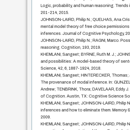
Logic, probability, and human reasoning. Trends 
201-214, 2015.
JOHNSON-LAIRD, Philip N.; QUELHAS, Ana Crist
mental model theory of free choice permissions 
inferences. Journal of Cognitive Psychology, 20
JOHNSON-LAIRD, Philip N.; RAGNI, Marco. Possib
reasoning. Cognition, 193, 2019.
KHEMLANI, Sangeet; BYRNE, Ruth M. J.; JOHNS
and possibilities: A model-based theory of sent
Science, 42, 6, 1887-1924, 2018.
KHEMLANI, Sangeet; HINTERECKER, Thomas; J
The provenance of modal inference. In: GUNZ
Andrew; TENBRINK, Thora; DAVELAAR, Eddy J.
of Cognition. Austin, TX: Cognitive Science So
KHEMLANI, Sangeet; JOHNSON-LAIRD, Philip N. D
inferences and how to eliminate them. Memory &
2009.
KHEMLANI, Sangeet; JOHNSON-LAIRD, Philip N