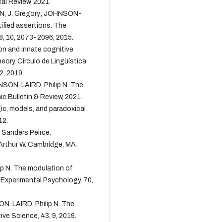
al Review, 2021.
, J. Gregory; JOHNSON-
ified assertions. The
8, 10, 2073-2096, 2015.
 and innate cognitive
eory. Círculo de Lingüística
2, 2019.
ON-LAIRD, Philip N. The
ic Bulletin & Review, 2021.
c, models, and paradoxical
12.
 Sanders Peirce.
thur W. Cambridge, MA:
p N. The modulation of
f Experimental Psychology, 70,
N-LAIRD, Philip N. The
tive Science, 43, 9, 2019.