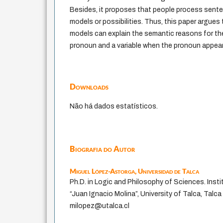
Besides, it proposes that people process sente
models or possibilities. Thus, this paper argues
models can explain the semantic reasons for the d
pronoun and a variable when the pronoun appears
Downloads
Não há dados estatísticos.
Biografia do Autor
Miguel López-Astorga,
Universidad de Talca
Ph.D. in Logic and Philosophy of Sciences. Inst
“Juan Ignacio Molina”, University of Talca, Talca
milopez@utalca.cl