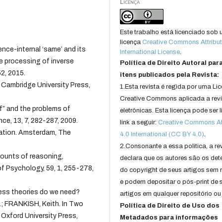
Licença
Este trabalho está licenciado sob
licença
Creative Commons Attribut
e-internal ‘same’ and its
International License
.
he processing of inverse
Política de Direito Autoral par
2, 2015.
itens publicados pela Revista:
 Cambridge University Press,
1.Esta revista é regida por uma Li
Creative Commons aplicada a rev
f” and the problems of
eletrônicas. Esta licença pode ser 
ce, 13, 7, 282-287, 2009.
link a seguir:
Creative Commons Att
ation. Amsterdam, The
4.0 International (CC BY 4.0)
.
2.Consonante a essa politica, a re
ounts of reasoning,
declara que os autores são os det
f Psychology, 59, 1, 255-278,
do copyright de seus artigos sem r
e podem depositar o pós-print de 
ess theories do we need?
artigos em qualquer repositório ou 
.; FRANKISH, Keith. In Two
Política de Direito de Uso dos
Oxford University Press,
Metadados para informações