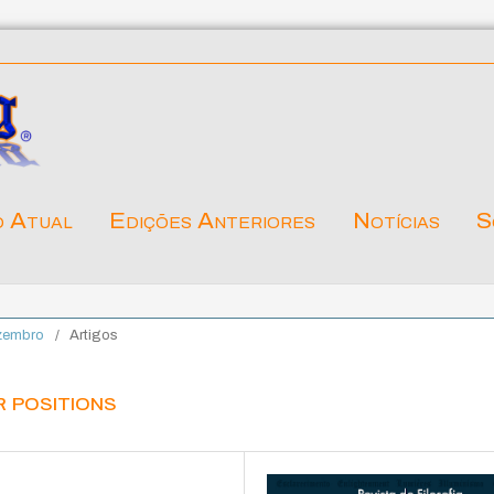
o Atual
Edições Anteriores
Notícias
S
ezembro
/
Artigos
r positions