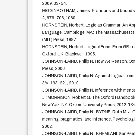
2009. 33-54.
HIGGINBOTHAM, James. Pronouns and bound variab
4, 679-708, 1980.
HORNSTEIN, Norbert. Logic as Grammar: An App
Language. Cambridge, MA: The Massachusetts 
(MIT) Press, 1987.
HORNSTEIN, Norbert. Logical Form: From GB to 
Oxford, UK: Blackwell, 1995.
JOHNSON-LAIRD, Philip N. How We Reason. Oxfo
Press, 2006.
JOHNSON-LAIRD, Philip N. Against logical form.
3/4, 193-221, 2010.
JOHNSON-LAIRD, Philip N. Inference with mental
J.; MORRISON, Robert G. The Oxford Handbook
New York, NY: Oxford University Press, 2012. 13
JOHNSON-LAIRD, Philip N.; BYRNE, Ruth M. J. C
meaning, pragmatics, and inference. Psychologic
2002.
JOHNSON-LAIRD, Philip N.; KHEMLANI, Sangeet