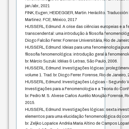
jan./abr., 2021
FINK, Eugen; HEIDEGGER, Martin. Heráclito. Traducción 
Martinez. FCE, México, 2017
HUSSERL, Edmund. A crise das ciências europeias e a 
transcendental: uma introdução à filosofia fenomenológi
Diogo Falcão Ferrer. Forense Universitária, Rio de Janeir
HUSSERL, Edmund. Ideias para uma fenomenologia pura
filosofia fenomenológica: introdução geral à fenomenolo
br. Márcio Suzuki. Idéias & Letras, São Paulo, 2006.
HUSSERL, Edmund. Investigações lógicas: prolegómenos
volume 1. Trad. br. Diogo Ferrer. Forense, Rio de Janeiro,
HUSSERL, Edmund. Investigações Lógicas - Segundo Vo
Investigações para a Fenomenologia e a Teoria do Con
br. Pedro M. S. Alvese Carlos Aurélio Morujão Forense, Ri
2015.
HUSSERL, Edmund. Investigações lógicas: sexta invest
elementos para uma elucidação fenomenológica do con
br. Zeljko Loparice Andréa Maria Altino de Campos Loparic