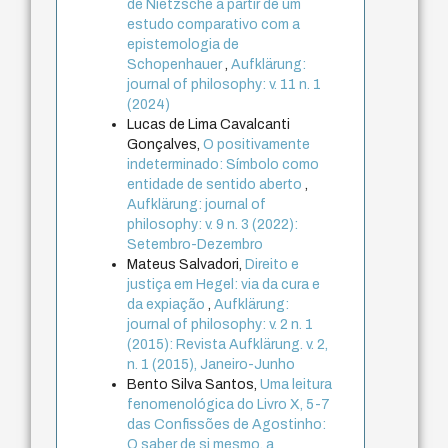
de Nietzsche a partir de um
estudo comparativo com a
epistemologia de
Schopenhauer
,
Aufklärung:
journal of philosophy: v. 11 n. 1
(2024)
Lucas de Lima Cavalcanti
Gonçalves,
O positivamente
indeterminado: Símbolo como
entidade de sentido aberto
,
Aufklärung: journal of
philosophy: v. 9 n. 3 (2022):
Setembro-Dezembro
Mateus Salvadori,
Direito e
justiça em Hegel: via da cura e
da expiação
,
Aufklärung:
journal of philosophy: v. 2 n. 1
(2015): Revista Aufklärung. v. 2,
n. 1 (2015), Janeiro-Junho
Bento Silva Santos,
Uma leitura
fenomenológica do Livro X, 5-7
das Confissões de Agostinho:
O saber de si mesmo, a