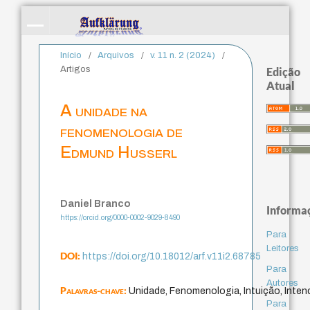
Início
/
Arquivos
/
v. 11 n. 2 (2024)
/
Artigos
Edição
Atual
A unidade na
fenomenologia de
Edmund Husserl
Daniel Branco
Informa
https://orcid.org/0000-0002-9029-8490
Para
Leitores
DOI:
https://doi.org/10.18012/arf.v11i2.68785
Para
Autores
Palavras-chave:
Unidade, Fenomenologia, Intuição, Inten
Para