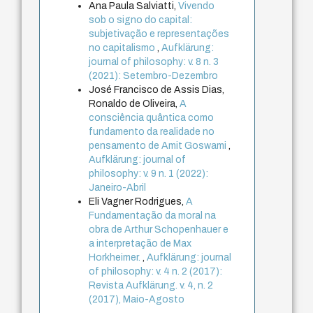
Ana Paula Salviatti,
Vivendo
sob o signo do capital:
subjetivação e representações
no capitalismo
,
Aufklärung:
journal of philosophy: v. 8 n. 3
(2021): Setembro-Dezembro
José Francisco de Assis Dias,
Ronaldo de Oliveira,
A
consciência quântica como
fundamento da realidade no
pensamento de Amit Goswami
,
Aufklärung: journal of
philosophy: v. 9 n. 1 (2022):
Janeiro-Abril
Eli Vagner Rodrigues,
A
Fundamentação da moral na
obra de Arthur Schopenhauer e
a interpretação de Max
Horkheimer.
,
Aufklärung: journal
of philosophy: v. 4 n. 2 (2017):
Revista Aufklärung. v. 4, n. 2
(2017), Maio-Agosto