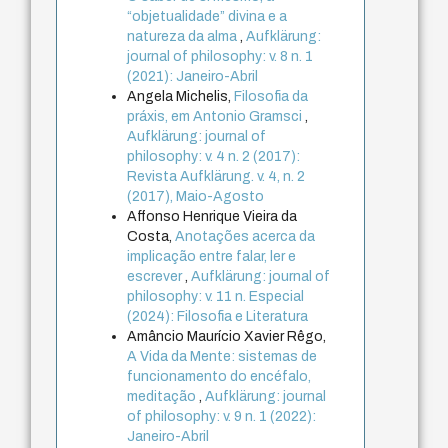
“objetualidade” divina e a
natureza da alma
,
Aufklärung:
journal of philosophy: v. 8 n. 1
(2021): Janeiro-Abril
Angela Michelis,
Filosofia da
práxis, em Antonio Gramsci
,
Aufklärung: journal of
philosophy: v. 4 n. 2 (2017):
Revista Aufklärung. v. 4, n. 2
(2017), Maio-Agosto
Affonso Henrique Vieira da
Costa,
Anotações acerca da
implicação entre falar, ler e
escrever
,
Aufklärung: journal of
philosophy: v. 11 n. Especial
(2024): Filosofia e Literatura
Amâncio Maurício Xavier Rêgo,
A Vida da Mente: sistemas de
funcionamento do encéfalo,
meditação
,
Aufklärung: journal
of philosophy: v. 9 n. 1 (2022):
Janeiro-Abril