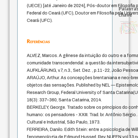
(UECE) [até Janeiro de 2024], Pós-doutor em Filosofia 
Palavras
Federal do Ceará (UFC), Doutor em Filosofia pela Univer
chave
Ceará (UFC).
metafísica do tempo
external relations
bataille
homem-medida
identidade nacional
violencia
género
filosofia brasileira
fundamentalismo
min
intolerância
desejo
palavra
experiência temporal
literatura (poética)
protágoras
idade
pedagogia
jacobi
perdón
leyes
logos
lei
guayaquil
animais
papel da lei
Referências
ALVEZ, Marcos. A gênese da intuição do outro e a form
comunidade transcendendal: a questão da intersubjetiv
AUFKLÄRUNG, v.7, n.3., Set.­ Dez. , p.11­-22, João Pessoa
ARAÚJO, Arthur. As concepções brentaniana e neo-bre
objetos das sensações. Published by NEL — Epistemol
Research Group, Federal University of Santa Catarina(U
18(3): 337–360, Santa Catarina, 2014.
BERKELEY, George. Tratado sobre os princípios do co
humano: os pensadores - XXIII. Trad. br. Antônio Sérgio. 
Cultural e Industrial, São Paulo, 1973.
FERREIRA, Danilo. Edith Stein: entre a psicologia de Wil
fenomenologia de Edmund Husserl. Rev. NUFEN vol.13 n