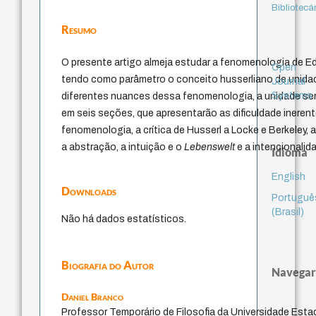
Bibliotecá
Resumo
O presente artigo almeja estudar a fenomenologia de 
Open
tendo como parâmetro o conceito husserliano de unida
Journal
Systems
diferentes nuances dessa fenomenologia, a unidade ser
em seis seções, que apresentarão as dificuldade ineren
fenomenologia, a crítica de Husserl a Locke e Berkeley, 
a abstração, a intuição e o
Lebenswelt
e a intencionalida
Idioma
English
Downloads
Portuguê
(Brasil)
Não há dados estatísticos.
Biografia do Autor
Navegar
Daniel Branco
Professor Temporário de Filosofia da Universidade Esta