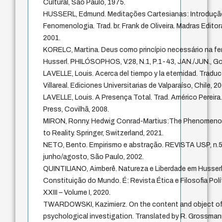
Cultural, São Paulo, 1975.
HUSSERL, Edmund. Meditações Cartesianas: Introduçã
Fenomenologia. Trad. br. Frank de Oliveira. Madras Editor
2001.
KORELC, Martina. Deus como princípio necessário na f
Husserl. PHILÓSOPHOS, V.28, N.1, P.1-43, JAN./JUN., Go
LAVELLE, Louis. Acerca del tiempo y la eternidad. Tradu
Villareal. Ediciones Universitarias de Valparaíso, Chile, 2
LAVELLE, Louis. A Presença Total. Trad. Américo Pereira
Press, Covilhã, 2008.
MIRON, Ronny. Hedwig Conrad-Martius:The Phenomeno
to Reality. Springer, Switzerland, 2021.
NETO, Bento. Empirismo e abstração. REVISTA USP, n.5
junho/agosto, São Paulo, 2002.
QUINTILIANO, Aimberê. Natureza e Liberdade em Husser
Constituição do Mundo. É: Revista Ética e Filosofia Pol
XXIII – Volume I, 2020.
TWARDOWSKI, Kazimierz. On the content and object of
psychological investigation. Translated by R. Grossman