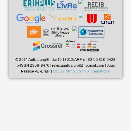
© 2014 Aufklärung
®
, doi:10.18012/ARF, e-ISSN 2318-9428,
p-ISSN 2358-8470 | revistaaufklarung@hotmail.com | João
Pessoa-PB-Brasil |
CC BY Attribution 4.0 International