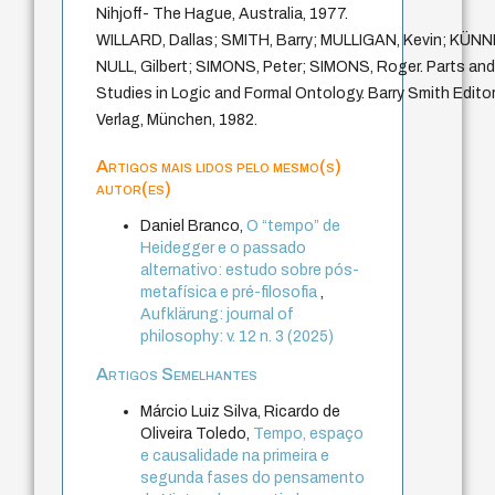
Nihjoff- The Hague, Australia, 1977.
WILLARD, Dallas; SMITH, Barry; MULLIGAN, Kevin; KÜNN
NULL, Gilbert; SIMONS, Peter; SIMONS, Roger. Parts a
Studies in Logic and Formal Ontology. Barry Smith Editor
Verlag, München, 1982.
Artigos mais lidos pelo mesmo(s)
autor(es)
Daniel Branco,
O “tempo” de
Heidegger e o passado
alternativo: estudo sobre pós-
metafísica e pré-filosofia
,
Aufklärung: journal of
philosophy: v. 12 n. 3 (2025)
Artigos Semelhantes
Márcio Luiz Silva, Ricardo de
Oliveira Toledo,
Tempo, espaço
e causalidade na primeira e
segunda fases do pensamento