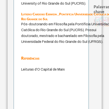
University of Rio Grande do Sul (PUCRS).
Palavras
chave
Lutiero Cardoso Esswein ,
Pontifícia Universidade Católica 
identidade nacional
experiência temporal
homem-medida
Rio Grande do Sul
palavra
filosofia brasileira
violencia
acquaint
realidad
protágoras
internal relations
lei
viktor frankl
metafísica do tempo
mind
idade
género
j.c.m. neto
logos
fundamentalismo
jacobi
intolerância
Pós-doutorando em Filosofia pela Pontifícia Universida
leyes
therapy
perdón
animais
desejo
pedagogia
Católica do Rio Grande do Sul (PUCRS). Possui
doutorado, mestrado e bacharelado em Filosofia pela
Universidade Federal do Rio Grande do Sul (UFRGS).
Referências
Leituras d’O Capital de Marx