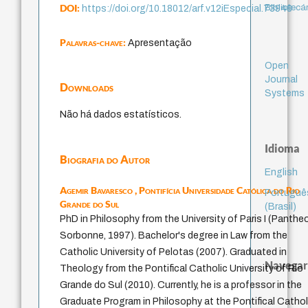
DOI:
Bibliotecá
https://doi.org/10.18012/arf.v12iEspecial.73948
Palavras-chave:
Apresentação
Open
Journal
Downloads
Systems
Não há dados estatísticos.
Idioma
Biografia do Autor
English
Agemir Bavaresco ,
Pontifícia Universidade Católica do Rio
Portuguê
Grande do Sul
(Brasil)
PhD in Philosophy from the University of Paris I (Panthe
Sorbonne, 1997). Bachelor's degree in Law from the
Catholic University of Pelotas (2007). Graduated in
Navegar
Theology from the Pontifical Catholic University of Rio
Grande do Sul (2010). Currently, he is a professor in the
Graduate Program in Philosophy at the Pontifical Cathol