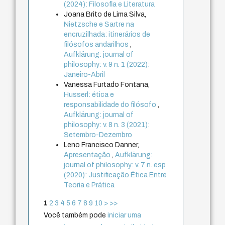
(2024): Filosofia e Literatura
Joana Brito de Lima Silva,
Nietzsche e Sartre na
encruzilhada: itinerários de
filósofos andarilhos
,
Aufklärung: journal of
philosophy: v. 9 n. 1 (2022):
Janeiro-Abril
Vanessa Furtado Fontana,
Husserl: ética e
responsabilidade do filósofo
,
Aufklärung: journal of
philosophy: v. 8 n. 3 (2021):
Setembro-Dezembro
Leno Francisco Danner,
Apresentação
,
Aufklärung:
journal of philosophy: v. 7 n. esp
(2020): Justificação Ética Entre
Teoria e Prática
1
2
3
4
5
6
7
8
9
10
>
>>
Você também pode
iniciar uma