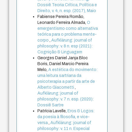
Dossiê Teoria Crítica, Política e
Direito, v. 4, n. esp. (2017), Maio
Fabiense Pereira Romão,
Leonardo Ferreira Almada,
O
emergentismo como alternativa
teórica para o problema mente-
corpo
,
Aufklärung: journal of
philosophy: v. 8 n. esp (2021):
Cognição & Linguagem
Georges Daniel Janja Bloc
Boris, Daniel Marcio Pereira
Melo,
A estética do movimento:
uma leitura sartriana da
psicoterapia a partir da arte de
Alberto Giacometti
,
Aufklärung: journal of
philosophy: v. 7 n. esp. (2020):
Dossiê Sartre
Patrícia Lavelle,
Eros & Logos:
da poesia à filosofia, e vice-
versa
,
Aufklärung: journal of
philosophy: v. 11 n. Especial