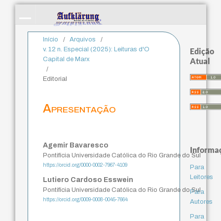
Início
/
Arquivos
/
v. 12 n. Especial (2025): Leituras d'O
Edição
Capital de Marx
Atual
/
Editorial
Apresentação
Agemir Bavaresco
Informa
Pontifícia Universidade Católica do Rio Grande do Sul
https://orcid.org/0000-0002-7967-4109
Para
Leitores
Lutiero Cardoso Esswein
Pontifícia Universidade Católica do Rio Grande do Sul
Para
https://orcid.org/0009-0008-0045-7664
Autores
Para