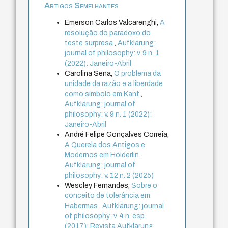
Artigos Semelhantes
Emerson Carlos Valcarenghi,
A
resolução do paradoxo do
teste surpresa
,
Aufklärung:
journal of philosophy: v. 9 n. 1
(2022): Janeiro-Abril
Carolina Sena,
O problema da
unidade da razão e a liberdade
como símbolo em Kant
,
Aufklärung: journal of
philosophy: v. 9 n. 1 (2022):
Janeiro-Abril
André Felipe Gonçalves Correia,
A Querela dos Antigos e
Modernos em Hölderlin
,
Aufklärung: journal of
philosophy: v. 12 n. 2 (2025)
Wescley Fernandes,
Sobre o
conceito de tolerância em
Habermas
,
Aufklärung: journal
of philosophy: v. 4 n. esp.
(2017): Revista Aufklärung.