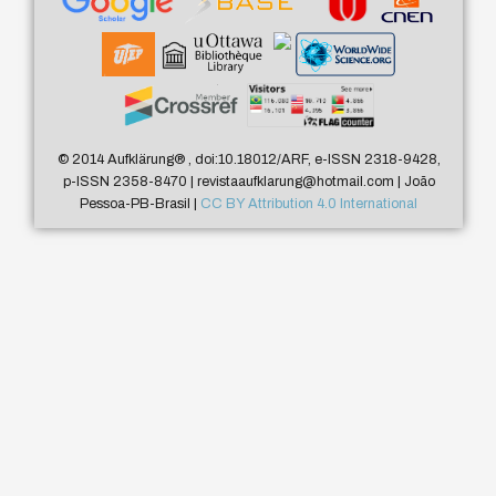
© 2014 Aufklärung
®
, doi:10.18012/ARF, e-ISSN 2318-9428,
p-ISSN 2358-8470 | revistaaufklarung@hotmail.com | João
Pessoa-PB-Brasil |
CC BY Attribution 4.0 International