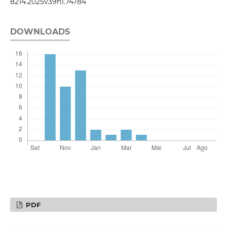
8214.2025v39n1.74784
DOWNLOADS
PDF