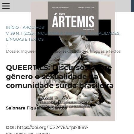
INÍCIO
/
ARQUIVOS
/
V. 39 N. 1 (2025): INQUEERIR A TRADUÇÃO: SEXUALIDADES,
LÍNGUAS E TEXTOS
/
Dossiê: Inqueerir a tradução: sexualidades, línguas e textos
QUEERTILS: Discursos sobre
gênero e sexualidade na
comunidade surda brasileira
Saionara Figueiredo Santos
DOI:
https://doi.org/10.22478/ufpb.1887-