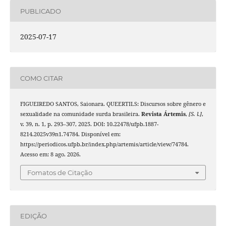
PUBLICADO
2025-07-17
COMO CITAR
FIGUEIREDO SANTOS, Saionara. QUEERTILS: Discursos sobre gênero e
sexualidade na comunidade surda brasileira.
Revista Ártemis
,
[S. l.]
,
v. 39, n. 1, p. 293–307, 2025. DOI: 10.22478/ufpb.1887-
8214.2025v39n1.74784. Disponível em:
https://periodicos.ufpb.br/index.php/artemis/article/view/74784.
Acesso em: 8 ago. 2026.
Fomatos de Citação
EDIÇÃO