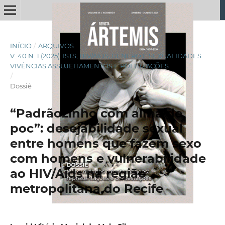
INÍCIO
/
ARQUIVOS
/
V. 40 N. 1 (2025): ISTS, HIV/AIDS, GÊNERO E SEXUALIDADES:
VIVÊNCIAS ASSUJEITAMENTOS E POLITIZAÇÕES
/
Dossiê
“Padrãozinho com alma de
poc”: desejabilidade sexual
entre homens que fazem sexo
com homens e vulnerabilidade
ao HIV/Aids na região
metropolitana do Recife