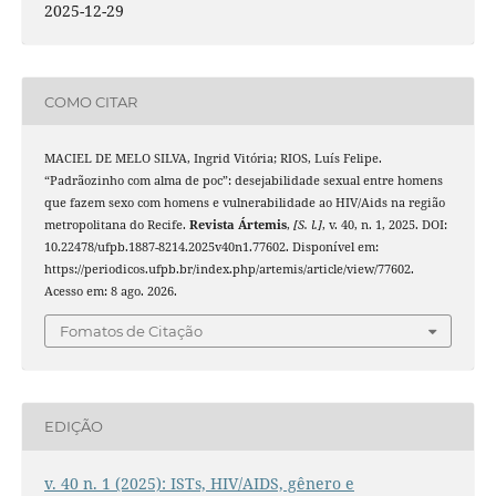
2025-12-29
COMO CITAR
MACIEL DE MELO SILVA, Ingrid Vitória; RIOS, Luís Felipe.
“Padrãozinho com alma de poc”: desejabilidade sexual entre homens
que fazem sexo com homens e vulnerabilidade ao HIV/Aids na região
metropolitana do Recife.
Revista Ártemis
,
[S. l.]
, v. 40, n. 1, 2025. DOI:
10.22478/ufpb.1887-8214.2025v40n1.77602. Disponível em:
https://periodicos.ufpb.br/index.php/artemis/article/view/77602.
Acesso em: 8 ago. 2026.
Fomatos de Citação
EDIÇÃO
v. 40 n. 1 (2025): ISTs, HIV/AIDS, gênero e