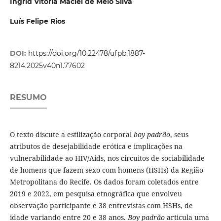
Ingrid Vitória Maciel de Melo Silva
Luís Felipe Rios
DOI:
https://doi.org/10.22478/ufpb.1887-
8214.2025v40n1.77602
RESUMO
O texto discute a estilização corporal
boy padrão
, seus
atributos de desejabilidade erótica e implicações na
vulnerabilidade ao HIV/Aids, nos circuitos de sociabilidade
de homens que fazem sexo com homens (HSHs) da Região
Metropolitana do Recife. Os dados foram coletados entre
2019 e 2022, em pesquisa etnográfica que envolveu
observação participante e 38 entrevistas com HSHs, de
idade variando entre 20 e 38 anos.
Boy padrão
articula uma