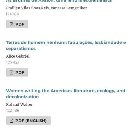
As Brumas de Avalon: uma leitura ecofeminista
Émilien Vilas Boas Reis, Vanessa Lemgruber
88-106
PDF
Terras de homem nenhum: fabulações, lesbiandade e
separatismos
Alice Gabriel
107-121
PDF
Women writing the Americas: literature, ecology, and
decolonization
Roland Walter
122-138
PDF (ENGLISH)