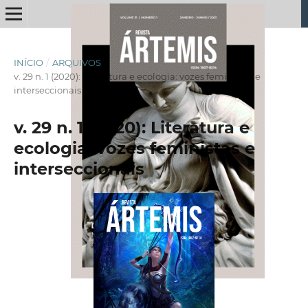
INÍCIO
/
ARQUIVOS
/
v. 29 n. 1 (2020): Literatura e ecologia: vozes feministas e
interseccionais
v. 29 n. 1 (2020): Literatura e
ecologia: vozes feministas e
interseccionais