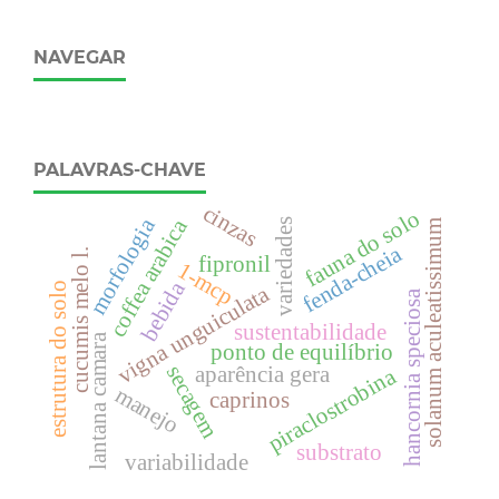
NAVEGAR
PALAVRAS-CHAVE
cinzas
fauna do solo
morfologia
coffea arabica
variedades
solanum aculeatissimum
fenda-cheia
cucumis melo l.
fipronil
1-mcp
bebida
estrutura do solo
vigna unguiculata
hancornia speciosa
sustentabilidade
lantana camara
ponto de equilíbrio
secagem
aparência gera
piraclostrobina
manejo
caprinos
substrato
variabilidade