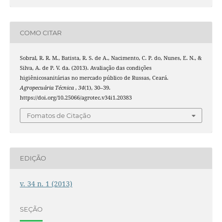
COMO CITAR
Sobral, R. R. M., Batista, R. S. de A., Nacimento, C. P. do, Nunes, E. N., &
Silva, A. de P. V. da. (2013). Avaliação das condições
higiênicosanitárias no mercado público de Russas, Ceará.
Agropecuária Técnica
,
34
(1), 30–39.
https://doi.org/10.25066/agrotec.v34i1.20383
Fomatos de Citação
EDIÇÃO
v. 34 n. 1 (2013)
SEÇÃO