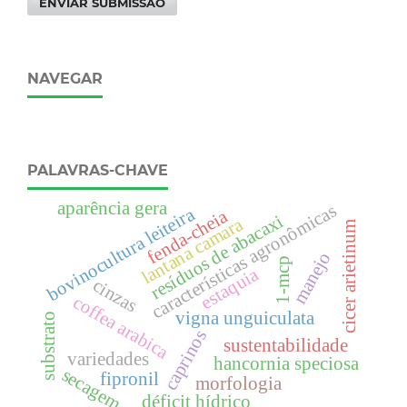
ENVIAR SUBMISSÃO
NAVEGAR
PALAVRAS-CHAVE
aparência gera
características agronômicas
bovinocultura leiteira
fenda-cheia
resíduos de abacaxi
lantana camara
cicer arietinum
manejo
1-mcp
estaquia
cinzas
coffea arabica
vigna unguiculata
substrato
caprinos
sustentabilidade
variedades
hancornia speciosa
secagem
fipronil
morfologia
déficit hídrico