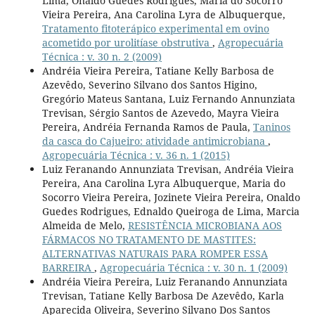
Lima, Onaldo Guedes Rodrigues, Maria do Socorro
Vieira Pereira, Ana Carolina Lyra de Albuquerque,
Tratamento fitoterápico experimental em ovino
acometido por urolitíase obstrutiva
,
Agropecuária
Técnica : v. 30 n. 2 (2009)
Andréia Vieira Pereira, Tatiane Kelly Barbosa de
Azevêdo, Severino Silvano dos Santos Higino,
Gregório Mateus Santana, Luiz Fernando Annunziata
Trevisan, Sérgio Santos de Azevedo, Mayra Vieira
Pereira, Andréia Fernanda Ramos de Paula,
Taninos
da casca do Cajueiro: atividade antimicrobiana
,
Agropecuária Técnica : v. 36 n. 1 (2015)
Luiz Feranando Annunziata Trevisan, Andréia Vieira
Pereira, Ana Carolina Lyra Albuquerque, Maria do
Socorro Vieira Pereira, Jozinete Vieira Pereira, Onaldo
Guedes Rodrigues, Ednaldo Queiroga de Lima, Marcia
Almeida de Melo,
RESISTÊNCIA MICROBIANA AOS
FÁRMACOS NO TRATAMENTO DE MASTITES:
ALTERNATIVAS NATURAIS PARA ROMPER ESSA
BARREIRA
,
Agropecuária Técnica : v. 30 n. 1 (2009)
Andréia Vieira Pereira, Luiz Feranando Annunziata
Trevisan, Tatiane Kelly Barbosa De Azevêdo, Karla
Aparecida Oliveira, Severino Silvano Dos Santos