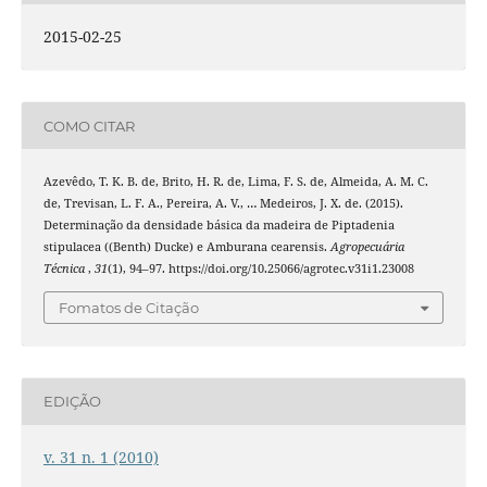
2015-02-25
COMO CITAR
Azevêdo, T. K. B. de, Brito, H. R. de, Lima, F. S. de, Almeida, A. M. C.
de, Trevisan, L. F. A., Pereira, A. V., … Medeiros, J. X. de. (2015).
Determinação da densidade básica da madeira de Piptadenia
stipulacea ((Benth) Ducke) e Amburana cearensis.
Agropecuária
Técnica
,
31
(1), 94–97. https://doi.org/10.25066/agrotec.v31i1.23008
Fomatos de Citação
EDIÇÃO
v. 31 n. 1 (2010)