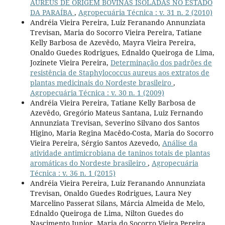
AUREUS DE ORIGEM BOVINAS ISOLADAS NO ESTADO
DA PARAÍBA
,
Agropecuária Técnica : v. 31 n. 2 (2010)
Andréia Vieira Pereira, Luiz Feranando Annunziata
Trevisan, Maria do Socorro Vieira Pereira, Tatiane
Kelly Barbosa de Azevêdo, Mayra Vieira Pereira,
Onaldo Guedes Rodrigues, Ednaldo Queiroga de Lima,
Jozinete Vieira Pereira,
Determinação dos padrões de
resistência de Staphylococcus aureus aos extratos de
plantas medicinais do Nordeste brasileiro
,
Agropecuária Técnica : v. 30 n. 1 (2009)
Andréia Vieira Pereira, Tatiane Kelly Barbosa de
Azevêdo, Gregório Mateus Santana, Luiz Fernando
Annunziata Trevisan, Severino Silvano dos Santos
Higino, Maria Regina Macêdo-Costa, Maria do Socorro
Vieira Pereira, Sérgio Santos Azevedo,
Análise da
atividade antimicrobiana de taninos totais de plantas
aromáticas do Nordeste brasileiro
,
Agropecuária
Técnica : v. 36 n. 1 (2015)
Andréia Vieira Pereira, Luiz Feranando Annunziata
Trevisan, Onaldo Guedes Rodrigues, Laura Ney
Marcelino Passerat Silans, Márcia Almeida de Melo,
Ednaldo Queiroga de Lima, Nilton Guedes do
Nascimento Junior, Maria do Socorro Vieira Pereira,