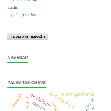
English
Español (España)
ENVIAR SUBMISSÃO
NAVEGAR
PALAVRAS-CHAVE
coffea arabica
microrganismos
morfologia
manejo
1-mcp
caprinos