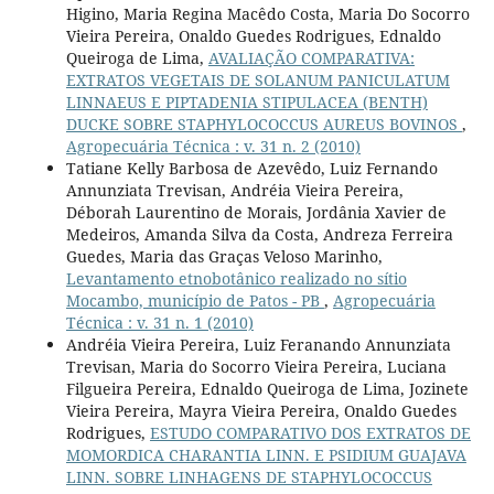
Higino, Maria Regina Macêdo Costa, Maria Do Socorro
Vieira Pereira, Onaldo Guedes Rodrigues, Ednaldo
Queiroga de Lima,
AVALIAÇÃO COMPARATIVA:
EXTRATOS VEGETAIS DE SOLANUM PANICULATUM
LINNAEUS E PIPTADENIA STIPULACEA (BENTH)
DUCKE SOBRE STAPHYLOCOCCUS AUREUS BOVINOS
,
Agropecuária Técnica : v. 31 n. 2 (2010)
Tatiane Kelly Barbosa de Azevêdo, Luiz Fernando
Annunziata Trevisan, Andréia Vieira Pereira,
Déborah Laurentino de Morais, Jordânia Xavier de
Medeiros, Amanda Silva da Costa, Andreza Ferreira
Guedes, Maria das Graças Veloso Marinho,
Levantamento etnobotânico realizado no sítio
Mocambo, município de Patos - PB
,
Agropecuária
Técnica : v. 31 n. 1 (2010)
Andréia Vieira Pereira, Luiz Feranando Annunziata
Trevisan, Maria do Socorro Vieira Pereira, Luciana
Filgueira Pereira, Ednaldo Queiroga de Lima, Jozinete
Vieira Pereira, Mayra Vieira Pereira, Onaldo Guedes
Rodrigues,
ESTUDO COMPARATIVO DOS EXTRATOS DE
MOMORDICA CHARANTIA LINN. E PSIDIUM GUAJAVA
LINN. SOBRE LINHAGENS DE STAPHYLOCOCCUS