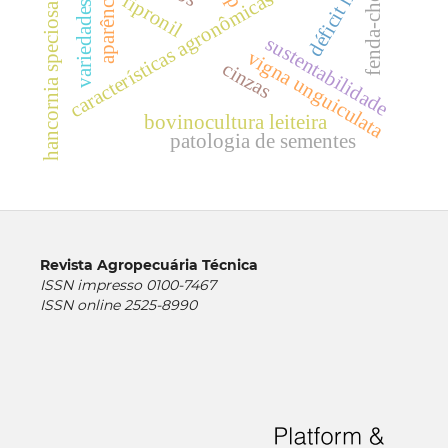
aparência gera
déficit hídrico
fenda-cheia
características agronômicas
fipronil
variedades
hancornia speciosa
sustentabilidade
vigna unguiculata
cinzas
bovinocultura leiteira
patologia de sementes
Revista Agropecuária Técnica
ISSN impresso 0100-7467
ISSN online 2525-8990