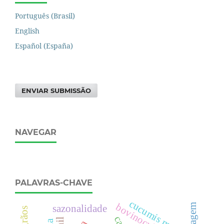
Português (Brasil)
English
Español (España)
ENVIAR SUBMISSÃO
NAVEGAR
PALAVRAS-CHAVE
cucumis melo l.
secagem
sazonalidade