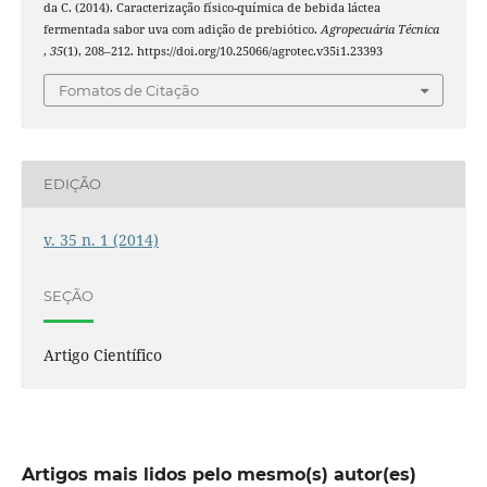
da C. (2014). Caracterização físico-química de bebida láctea
fermentada sabor uva com adição de prebiótico.
Agropecuária Técnica
,
35
(1), 208–212. https://doi.org/10.25066/agrotec.v35i1.23393
Fomatos de Citação
EDIÇÃO
v. 35 n. 1 (2014)
SEÇÃO
Artigo Científico
Artigos mais lidos pelo mesmo(s) autor(es)