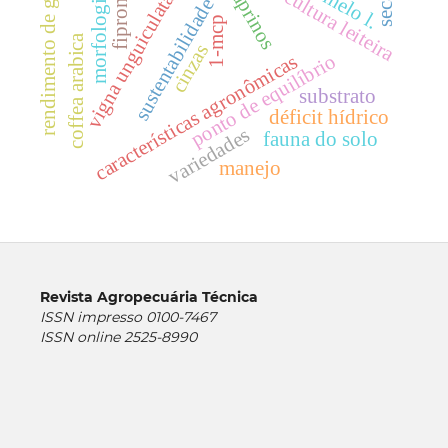
bovinocultura leiteira
rendimento de grãos
caprinos
fipronil
vigna unguiculata
morfologia
sustentabilidade
1-mcp
coffea arabica
cinzas
ponto de equilíbrio
características agronômicas
substrato
déficit hídrico
variedades
fauna do solo
manejo
Revista Agropecuária Técnica
ISSN impresso 0100-7467
ISSN online 2525-8990