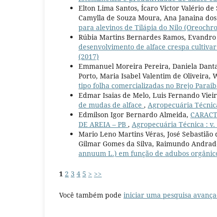
Elton Lima Santos, Ícaro Victor Valério de
Camylla de Souza Moura, Ana Janaina dos 
para alevinos de Tilápia do Nilo (Oreochro
Rúbia Martins Bernardes Ramos, Evandro 
desenvolvimento de alface crespa cultiva
(2017)
Emmanuel Moreira Pereira, Daniela Dantas 
Porto, Maria Isabel Valentim de Oliveira,
tipo folha comercializadas no Brejo Para
Edmar Isaias de Melo, Luis Fernando Vieir
de mudas de alface
,
Agropecuária Técnica 
Edmilson Igor Bernardo Almeida,
CARACT
DE AREIA – PB
,
Agropecuária Técnica : v. 
Mario Leno Martins Véras, José Sebastião 
Gilmar Gomes da Silva, Raimundo Andrad
annuum L.) em função de adubos orgânic
1
2
3
4
5
>
>>
Você também pode
iniciar uma pesquisa avança