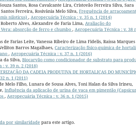
 Souza Santos, Rosa Cavalcante Lira, Cristovão Ferreira Silva, Sara
Santos Ferreira, Rosivânia Melo Silva,
Frequência de arraçoamen
mis niloticus)
,
Agropecuária Técnica : v. 35 n. 1 (2014)
Roberto Alves, Alexandre de Faria Lima,
Avaliação do
r Vera: absorção de ferro e chumbo
,
Agropecuária Técnica : v. 38 n
de Farias Leite, Vanessa Ribeiro de Lima Fidelis, Raíssa Marques
 Welliton Barros Magalhaes,
Caracterização físico-química de hortali
ibano
,
Agropecuária Técnica : v. 37 n. 1 (2016)
a da Silva,
Biocarvão como condicionador de substrato para prod
: v. 39 n. 2 (2018)
ERIZAÇÃO DA CADEIA PRODUTIVA DE HORTALIÇAS DO MUNICÍPI
32 n. 1 (2011)
de Melo Filho, Lunara de Sousa Alves, Toni Halan da Silva Irineu,
e,
Influência da aplicação de urina de vaca em pimentão (Capsic
os
,
Agropecuária Técnica : v. 36 n. 1 (2015)
da por similaridade
para este artigo.