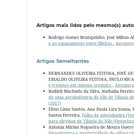
Artigos mais lidos pelo mesmo(s) auto
Rodrigo Gomes Branquinho, José Milton A
e ao espaçamento entre fileiras
,
Agropecuá
Artigos Semelhantes
HERNANDES OLIVEIRA FEITOSA, JOSÉ 
ERIALDO OLIVEIRA FEITOSA, PAULO RIC
e tremoço em sistema orgânico
,
Agropecuá
Rudieli Machado da Silva, Nathalia Pereir
de uma agroindústria de Filé de Tilápi
(2017)
Elton Lima Santos, Ana Paula Lira Souza, 
Santos Ferreira,
Folha de amendoeira (Ter
para alevinos de Tilápia do Nilo (Oreochro
Antonia Mirian Nogueira de Moura Guerra,
fotossintética e produtividade de alface