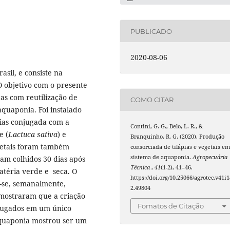
PUBLICADO
2020-08-06
sil, e consiste na
 O objetivo com o presente
das com reutilização de
COMO CITAR
aquaponia. Foi instalado
pias conjugada com a
Contini, G. G., Belo, L. R., &
e (
Lactuca sativa
) e
Branquinho, R. G. (2020). Produção
egetais foram também
consorciada de tilápias e vegetais e
sistema de aquaponia.
Agropecuária
ram colhidos 30 dias após
Técnica
,
41
(1-2), 41–46.
atéria verde e seca. O
https://doi.org/10.25066/agrotec.v41i1
o-se, semanalmente,
2.49804
mostraram que a criação
Fomatos de Citação
njugados em um único
aquaponia mostrou ser um