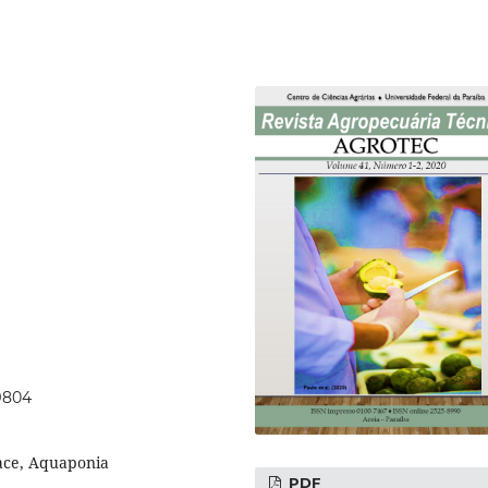
49804
face, Aquaponia
PDF