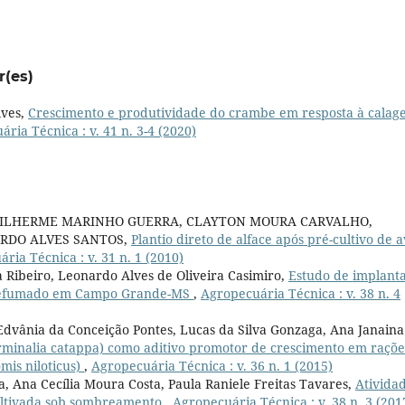
r(es)
lves,
Crescimento e produtividade do crambe em resposta à cala
ria Técnica : v. 41 n. 3-4 (2020)
GUILHERME MARINHO GUERRA, CLAYTON MOURA CARVALHO,
ARDO ALVES SANTOS,
Plantio direto de alface após pré-cultivo de a
ria Técnica : v. 31 n. 1 (2010)
a Ribeiro, Leonardo Alves de Oliveira Casimiro,
Estudo de implant
a defumado em Campo Grande-MS
,
Agropecuária Técnica : v. 38 n. 4
Edvânia da Conceição Pontes, Lucas da Silva Gonzaga, Ana Janaina
minalia catappa) como aditivo promotor de crescimento em raçõe
mis niloticus)
,
Agropecuária Técnica : v. 36 n. 1 (2015)
 Ana Cecília Moura Costa, Paula Raniele Freitas Tavares,
Ativida
 cultivada sob sombreamento
,
Agropecuária Técnica : v. 38 n. 3 (201