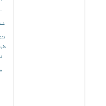
to
. 4
ças
ução
O
um