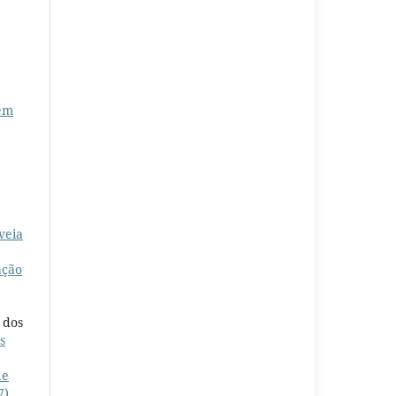
gem
veia
ação
 dos
s
de
7)