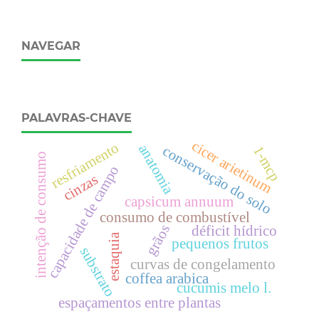
NAVEGAR
PALAVRAS-CHAVE
cicer arietinum
resfriamento
anatomia
conservação do solo
1-mcp
intenção de consumo
capacidade de campo
cinzas
capsicum annuum
consumo de combustível
grãos
déficit hídrico
estaquia
pequenos frutos
substrato
curvas de congelamento
coffea arabica
cucumis melo l.
espaçamentos entre plantas