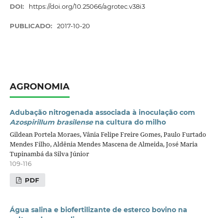
DOI:
https://doi.org/10.25066/agrotec.v38i3
PUBLICADO:
2017-10-20
AGRONOMIA
Adubação nitrogenada associada à inoculação com
Azospirillum brasilense
na cultura do milho
Gildean Portela Moraes, Vânia Felipe Freire Gomes, Paulo Furtado
Mendes Filho, Aldênia Mendes Mascena de Almeida, José Maria
Tupinambá da Silva Júnior
109-116
PDF
Água salina e biofertilizante de esterco bovino na