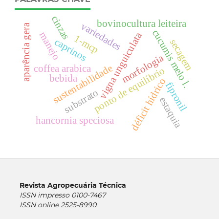
cinzas
bovinocultura leiteira
variedades
aparência gera
cucumis melo l.
vigna unguiculata
manejo
1-mcp
caprinos
secagem
morfologia
sustentabilidade
coffea arabica
ponto de equilíbrio
bebida
déficit hídrico
fipronil
substrato
estaquia
hancornia speciosa
Revista Agropecuária Técnica
ISSN impresso 0100-7467
ISSN online 2525-8990