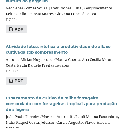
cultura do gergelim
Geocleber Gomes Sousa, Jamili Nobre Fiusa, Kelly Nacimento
Leite, Stallone Costa Soares, Giovana Lopes da Silva
117-124
PDF
Atividade fotossintética e produtividade de alface
cultivada sob sombreamento
Antonia Mirian Nogueira de Moura Guerra, Ana Cecília Moura
Costa, Paula Raniele Freitas Tavares
125-132
PDF
Espaçamento de cultivo de milho forrageiro
consorciado com forrageiras tropicais para produção
de silagens
João Paulo Ferreira, Marcelo Andreotti, Isabô Melina Pascoaloto,
Nidia Raquel Costa, Jeferson Garcia Augusto, Flávio Hiroshi
Kaneko