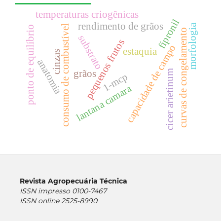
temperaturas criogênicas
fipronil
rendimento de grãos
morfologia
consumo de combustível
ponto de equilíbrio
curvas de congelamento
substrato
pequenos frutos
capacidade de campo
estaquia
cinzas
anatomia
grãos
cicer arietinum
1-mcp
lantana camara
Revista Agropecuária Técnica
ISSN impresso 0100-7467
ISSN online 2525-8990