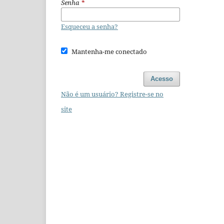
Senha
*
Esqueceu a senha?
Mantenha-me conectado
Acesso
Não é um usuário? Registre-se no
site