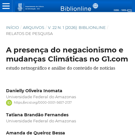
INÍCIO
/
ARQUIVOS
/
V. 22 N. 1 (2026): BIBLIONLINE
/
RELATOS DE PESQUISA
A presença do negacionismo e
mudanças Climáticas no G1.com
estudo netnográfico e análise do conteúdo de notícias
Danielly Oliveira Inomata
Universidade Federal do Amazonas
https://orcid.org/0000-0001-5657-2137
Tatiana Brandão Fernandes
Universidade Federal do Amazonas
Amanda de Queiroz Bessa