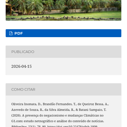
PDF
PUBLICADO
2026-04-15
COMO CITAR
Oliveira Inomata, D., Brandão Fernandes, T., de Queiroz Bessa, A.,
Azevedo de Souza, R., da Silva Almeida, R., & Batani Sampaio, T.
(2026). A presença do negacionismo e mudanças Climáticas no
G1.com: estudo netnográfico e análise do conteúdo de notícias.
Biblionline
,
22
(1), 78–90. https://doi.org/10.22478/ufpb.1809-