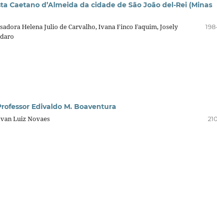
sta Caetano d’Almeida da cidade de São João del-Rei (Minas
sadora Helena Julio de Carvalho, Ivana Finco Faquim, Josely
198
odaro
rofessor Edivaldo M. Boaventura
Ivan Luiz Novaes
21