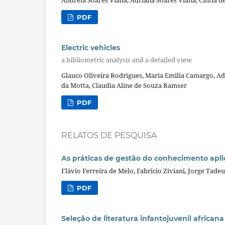
Andreia Soares Viana, Adriana Soares Viana, Cintia 
PDF
Electric vehicles
a bibliometric analysis and a detailed view
Glauco Oliveira Rodrigues, Maria Emilia Camargo, Ade
da Motta, Claudia Aline de Souza Ramser
PDF
RELATOS DE PESQUISA
As práticas de gestão do conhecimento ap
Flávio Ferreira de Melo, Fabricio Ziviani, Jorge Tad
PDF
Seleção de literatura infantojuvenil africana 