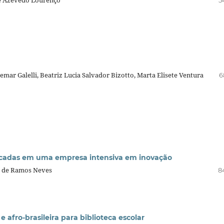
de Azevedo Lourenço
5
mar Galelli, Beatriz Lucia Salvador Bizotto, Marta Elisete Ventura
6
licadas em uma empresa intensiva em inovação
eu de Ramos Neves
8
e afro-brasileira para biblioteca escolar