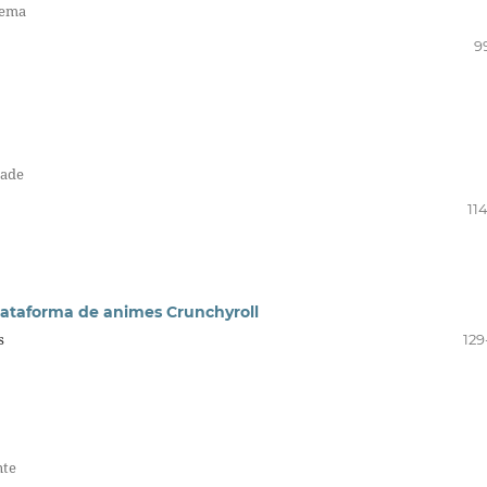
tema
9
dade
11
ataforma de animes Crunchyroll
s
129
nte