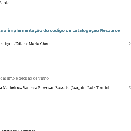
Santos
ara a implementação do código de catalogação Resource
Redigolo, Ediane Maria Gheno
2
consumo e decisão de vinho
oza Malheiros, Vanessa Piovesan Rossato, Joaquim Luiz Tontini
3