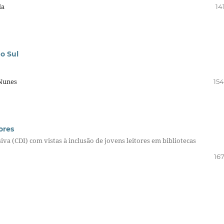
la
14
do Sul
 Nunes
154
ores
iva (CDI) com vistas à inclusão de jovens leitores em bibliotecas
167