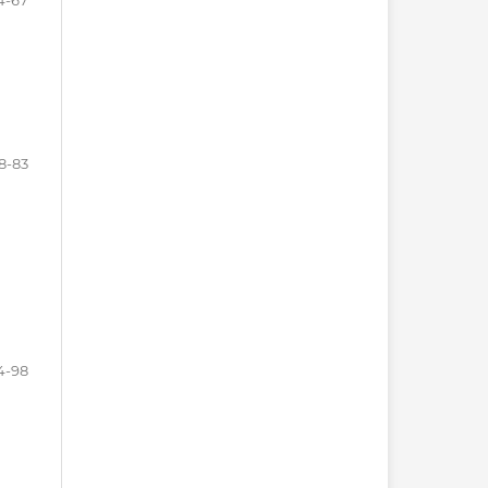
4-67
8-83
4-98