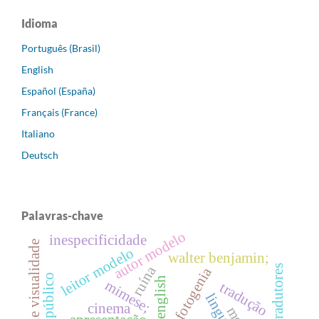
Idioma
Português (Brasil)
English
Español (España)
Français (France)
Italiano
Deutsch
Palavras-chave
autor modelo
inespecificidade
regimes de visualidade
leitor modelo
walter benjamin;
ruína
fotogenia
espaço público
english
mimese;
tradução
cinema