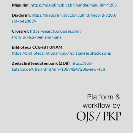
Miguilim:
https://miguilim.ibict.br/handle/miguilim/9203
Diadorim:
https://diadorim.ibict.br/vufind/Record/9203?
sid=6428899
Crossref:
https://search.crossref.org/?
from_ui=&q=benjaminiana
Biblioteca CCG-IBT UNAM:
https://biblioteca.ibt.unam.mx/revistas/resultados.php
Zeitschriftendatenbank (ZDB):
https://zdb-
katalog.de/title.xhtml?idn=1389424723&view=full