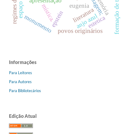
formação de tradutores
linguagem;
memória
apresentação
eugenia
mística.
literatura
epstein
anjo azul
monumento
estetica
povos originários
Informações
Para Leitores
Para Autores
Para Bibliotecários
Edição Atual