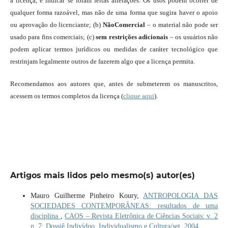
a licença, e indicar se foram feitas alterações. Os usos podem ocorrer de
qualquer forma razoável, mas não de uma forma que sugira haver o apoio
ou aprovação do licenciante; (b)
NãoComercial
– o material não pode ser
usado para fins comerciais; (c)
sem restrições adicionais
– os usuários não
podem aplicar termos jurídicos ou medidas de caráter tecnológico que
restrinjam legalmente outros de fazerem algo que a licença permita.
Recomendamos aos autores que, antes de submeterem os manuscritos,
acessem os termos completos da licença (
clique aqui
).
Artigos mais lidos pelo mesmo(s) autor(es)
Mauro Guilherme Pinheiro Koury,
ANTROPOLOGIA DAS
SOCIEDADES CONTEMPORÂNEAS: resultados de uma
disciplina
,
CAOS – Revista Eletrônica de Ciências Sociais: v. 2
n. 7: Dossiê Indivíduo, Individualismo e Cultura/set. 2004