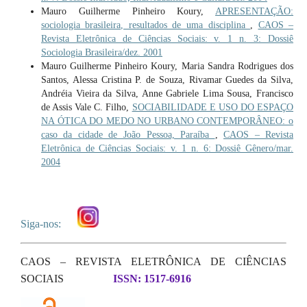
Mauro Guilherme Pinheiro Koury,
APRESENTAÇÃO:
sociologia brasileira, resultados de uma disciplina
,
CAOS –
Revista Eletrônica de Ciências Sociais: v. 1 n. 3: Dossiê
Sociologia Brasileira/dez. 2001
Mauro Guilherme Pinheiro Koury, Maria Sandra Rodrigues dos
Santos, Alessa Cristina P. de Souza, Rivamar Guedes da Silva,
Andréia Vieira da Silva, Anne Gabriele Lima Sousa, Francisco
de Assis Vale C. Filho,
SOCIABILIDADE E USO DO ESPAÇO
NA ÓTICA DO MEDO NO URBANO CONTEMPORÂNEO: o
caso da cidade de João Pessoa, Paraíba
,
CAOS – Revista
Eletrônica de Ciências Sociais: v. 1 n. 6: Dossiê Gênero/mar.
2004
Siga-nos:
CAOS – REVISTA ELETRÔNICA DE CIÊNCIAS
SOCIAIS
ISSN: 1517-6916