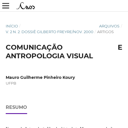
INÍCIO
/
ARQUIVOS
/
V. 2 N. 2: DOSSIÊ GILBERTO FREYRE/NOV. 2000
/
ARTIGOS
COMUNICAÇÃO E
ANTROPOLOGIA VISUAL
Mauro Guilherme Pinheiro Koury
UFPB
RESUMO