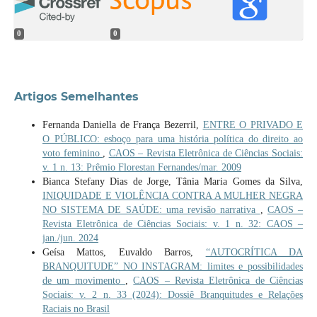
0
0
Artigos Semelhantes
Fernanda Daniella de França Bezerril,
ENTRE O PRIVADO E
O PÚBLICO: esboço para uma história política do direito ao
voto feminino
,
CAOS – Revista Eletrônica de Ciências Sociais:
v. 1 n. 13: Prêmio Florestan Fernandes/mar. 2009
Bianca Stefany Dias de Jorge, Tânia Maria Gomes da Silva,
INIQUIDADE E VIOLÊNCIA CONTRA A MULHER NEGRA
NO SISTEMA DE SAÚDE: uma revisão narrativa
,
CAOS –
Revista Eletrônica de Ciências Sociais: v. 1 n. 32: CAOS –
jan./jun. 2024
Geísa Mattos, Euvaldo Barros,
“AUTOCRÍTICA DA
BRANQUITUDE” NO INSTAGRAM: limites e possibilidades
de um movimento
,
CAOS – Revista Eletrônica de Ciências
Sociais: v. 2 n. 33 (2024): Dossiê Branquitudes e Relações
Raciais no Brasil