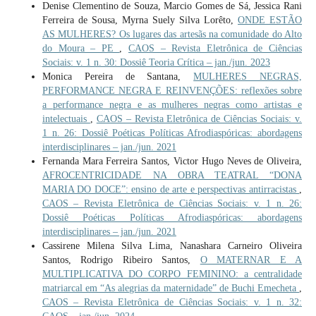
Denise Clementino de Souza, Marcio Gomes de Sá, Jessica Rani
Ferreira de Sousa, Myrna Suely Silva Lorêto,
ONDE ESTÃO
AS MULHERES? Os lugares das artesãs na comunidade do Alto
do Moura – PE
,
CAOS – Revista Eletrônica de Ciências
Sociais: v. 1 n. 30: Dossiê Teoria Crítica – jan./jun. 2023
Monica Pereira de Santana,
MULHERES NEGRAS,
PERFORMANCE NEGRA E REINVENÇÕES: reflexões sobre
a performance negra e as mulheres negras como artistas e
intelectuais
,
CAOS – Revista Eletrônica de Ciências Sociais: v.
1 n. 26: Dossiê Poéticas Políticas Afrodiaspóricas: abordagens
interdisciplinares – jan./jun. 2021
Fernanda Mara Ferreira Santos, Victor Hugo Neves de Oliveira,
AFROCENTRICIDADE NA OBRA TEATRAL “DONA
MARIA DO DOCE”: ensino de arte e perspectivas antirracistas
,
CAOS – Revista Eletrônica de Ciências Sociais: v. 1 n. 26:
Dossiê Poéticas Políticas Afrodiaspóricas: abordagens
interdisciplinares – jan./jun. 2021
Cassirene Milena Silva Lima, Nanashara Carneiro Oliveira
Santos, Rodrigo Ribeiro Santos,
O MATERNAR E A
MULTIPLICATIVA DO CORPO FEMININO: a centralidade
matriarcal em “As alegrias da maternidade” de Buchi Emecheta
,
CAOS – Revista Eletrônica de Ciências Sociais: v. 1 n. 32: