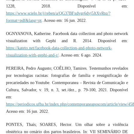
1228, 2018. Disponível em:
https://www.scielo.br/j/reben/a/QG37BFxdvgr6dvj5JtXvRtq/?
format=pdf&lang=pt
. Acesso em: 16 jun. 2022.
OGNYANOVA, Katherine. Facebook data collection and photo network
visualization with Gephi and R. 2014. Disponível em:
https://kateto.net/facebook-data-collection-and-photo-network-
visualization-with-gephi-and-r/
. Acesso em: 6 ago. 2024.
PEREIRA, Pedro Augusto; COÊLHO, Tamires. Testemunhos revelados
por tecnologias racistas: fotografias de família e ressignificação de
precariedades no Youtube. Contemporanea – Revista de Comunicação e
Cultura, Salvador, v. 19, n. 3, set./dez., p. 79-100, 2021. Disponível
em:
https://periodicos.ufba.br/index.php/contemporaneaposcom/article/view/45
Acesso em: 16 jun. 2022.
PONTES, Thaís; SOARES, Hector. Um olhar sobre a violência
obstétrica no cenário dos partos brasileiros. In: VII SEMINÁRIO DE