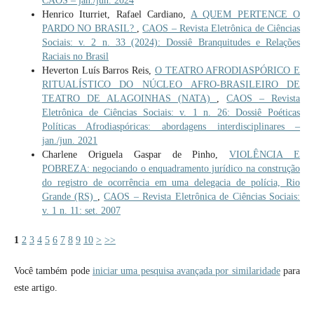
CAOS – jan./jun. 2024
Henrico Iturriet, Rafael Cardiano,
A QUEM PERTENCE O
PARDO NO BRASIL?
,
CAOS – Revista Eletrônica de Ciências
Sociais: v. 2 n. 33 (2024): Dossiê Branquitudes e Relações
Raciais no Brasil
Heverton Luís Barros Reis,
O TEATRO AFRODIASPÓRICO E
RITUALÍSTICO DO NÚCLEO AFRO-BRASILEIRO DE
TEATRO DE ALAGOINHAS (NATA)
,
CAOS – Revista
Eletrônica de Ciências Sociais: v. 1 n. 26: Dossiê Poéticas
Políticas Afrodiaspóricas: abordagens interdisciplinares –
jan./jun. 2021
Charlene Origuela Gaspar de Pinho,
VIOLÊNCIA E
POBREZA: negociando o enquadramento jurídico na construção
do registro de ocorrência em uma delegacia de polícia, Rio
Grande (RS)
,
CAOS – Revista Eletrônica de Ciências Sociais:
v. 1 n. 11: set. 2007
1
2
3
4
5
6
7
8
9
10
>
>>
Você também pode
iniciar uma pesquisa avançada por similaridade
para
este artigo.