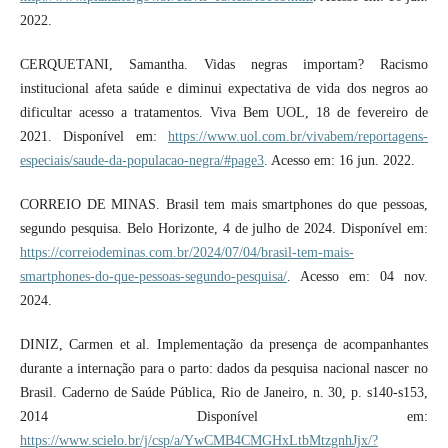
2022.
CERQUETANI, Samantha. Vidas negras importam? Racismo
institucional afeta saúde e diminui expectativa de vida dos negros ao
dificultar acesso a tratamentos. Viva Bem UOL, 18 de fevereiro de
2021. Disponível em:
https://www.uol.com.br/vivabem/reportagens-
especiais/saude-da-populacao-negra/#page3
. Acesso em: 16 jun. 2022.
CORREIO DE MINAS. Brasil tem mais smartphones do que pessoas,
segundo pesquisa. Belo Horizonte, 4 de julho de 2024. Disponível em:
https://correiodeminas.com.br/2024/07/04/brasil-tem-mais-
smartphones-do-que-pessoas-segundo-pesquisa/
. Acesso em: 04 nov.
2024.
DINIZ, Carmen et al. Implementação da presença de acompanhantes
durante a internação para o parto: dados da pesquisa nacional nascer no
Brasil. Caderno de Saúde Pública, Rio de Janeiro, n. 30, p. s140-s153,
2014 Disponível em:
https://www.scielo.br/j/csp/a/YwCMB4CMGHxLtbMtzgnhJjx/?