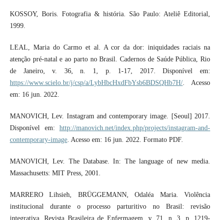
KOSSOY, Boris. Fotografia & história. São Paulo: Ateliê Editorial,
1999.
LEAL, Maria do Carmo et al. A cor da dor: iniquidades raciais na
atenção pré-natal e ao parto no Brasil. Cadernos de Saúde Pública, Rio
de Janeiro, v. 36, n. 1, p. 1-17, 2017. Disponível em:
https://www.scielo.br/j/csp/a/LybHbcHxdFbYsb6BDSQHb7H/
. Acesso
em: 16 jun. 2022.
MANOVICH, Lev. Instagram and contemporary image. [Seoul] 2017.
Disponível em:
http://manovich.net/index.php/projects/instagram-and-
contemporary-image
. Acesso em: 16 jun. 2022. Formato PDF.
MANOVICH, Lev. The Database. In: The language of new media.
Massachusetts: MIT Press, 2001.
MARRERO Lihsieh, BRÜGGEMANN, Odaléa Maria. Violência
institucional durante o processo parturitivo no Brasil: revisão
integrativa. Revista Brasileira de Enfermagem. v. 71, n. 3, p. 1219-