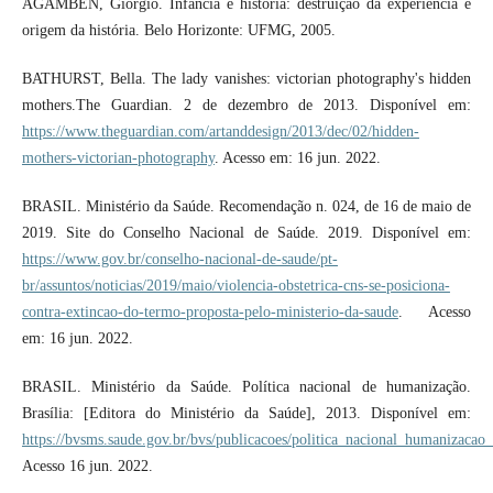
AGAMBEN, Giorgio. Infância e história: destruição da experiência e
origem da história. Belo Horizonte: UFMG, 2005.
BATHURST, Bella. The lady vanishes: victorian photography's hidden
mothers.The Guardian. 2 de dezembro de 2013. Disponível em:
https://www.theguardian.com/artanddesign/2013/dec/02/hidden-
mothers-victorian-photography
. Acesso em: 16 jun. 2022.
BRASIL. Ministério da Saúde. Recomendação n. 024, de 16 de maio de
2019. Site do Conselho Nacional de Saúde. 2019. Disponível em:
https://www.gov.br/conselho-nacional-de-saude/pt-
br/assuntos/noticias/2019/maio/violencia-obstetrica-cns-se-posiciona-
contra-extincao-do-termo-proposta-pelo-ministerio-da-saude
. Acesso
em: 16 jun. 2022.
BRASIL. Ministério da Saúde. Política nacional de humanização.
Brasília: [Editora do Ministério da Saúde], 2013. Disponível em:
https://bvsms.saude.gov.br/bvs/publicacoes/politica_nacional_humanizacao
Acesso 16 jun. 2022.