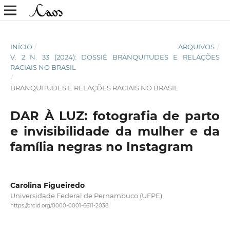
INÍCIO
/
ARQUIVOS
/
V. 2 N. 33 (2024): DOSSIÊ BRANQUITUDES E RELAÇÕES
RACIAIS NO BRASIL
/
BRANQUITUDES E RELAÇÕES RACIAIS NO BRASIL
DAR À LUZ: fotografia de parto
e invisibilidade da mulher e da
família negras no Instagram
Carolina Figueiredo
Universidade Federal de Pernambuco (UFPE)
https://orcid.org/0000-0001-6611-2038