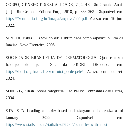
CORPO, GÊNERO E SEXUALIDADE, 7., 2018, Rio Grande. Anais
[...]. Rio Grande: Editora Furg, 2018, p. 354-362. Disponível em:
https://7seminario.furg.br/images/arquivo/354.pdf
. Acesso em: 16 jun.
2022.
SIBILIA, Paula. O show do eu: a intimidade como espetáculo. Rio de
Janeiro: Nova Fronteira, 2008.
SOCIEDADE BRASILEIRA DE DERMATOLOGIA. Qual é o seu
fototipo de pele. Site da SBDRJ. Disponível em:
https://sbdrj.org.br/qual-e-seu-fototipo-de-pele/
. Acesso em: 22 set.
2024.
SONTAG, Susan. Sobre fotografia. São Paulo: Companhia das Letras,
2004.
STATISTA. Leading countries based on Instagram audience size as of
January 2022. Disponível em:
https://www.statista.com/statistics/578364/countries-with-most-