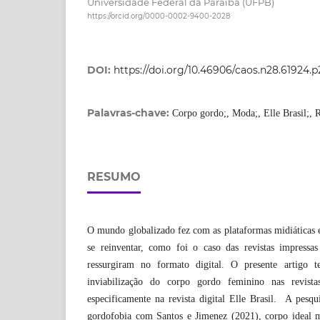
Universidade Federal da Paraíba (UFPB)
https://orcid.org/0000-0002-9400-2028
DOI:
https://doi.org/10.46906/caos.n28.61924.p
Palavras-chave:
Corpo gordo;, Moda;, Elle Brasil;, R
RESUMO
O mundo globalizado fez com as plataformas midiáticas 
se reinventar, como foi o caso das revistas impressa
ressurgiram no formato digital. O presente artigo 
inviabilização do corpo gordo feminino nas revistas
especificamente na revista digital Elle Brasil. A pesqu
gordofobia com Santos e Jimenez (2021), corpo ideal m