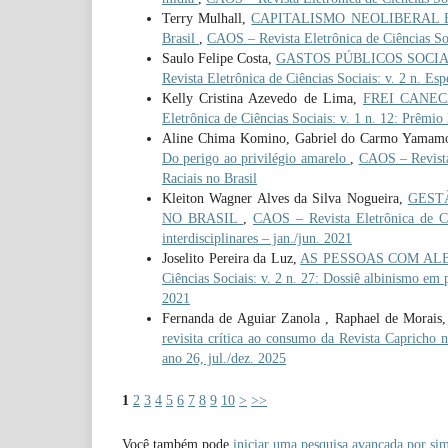
Terry Mulhall,
CAPITALISMO NEOLIBERAL E A 
Brasil
,
CAOS – Revista Eletrônica de Ciências Soci
Saulo Felipe Costa,
GASTOS PÚBLICOS SOCIAIS
Revista Eletrônica de Ciências Sociais: v. 2 n. Es
Kelly Cristina Azevedo de Lima,
FREI CANECA:
Eletrônica de Ciências Sociais: v. 1 n. 12: Prêmio
Aline Chima Komino, Gabriel do Carmo Yamamot
Do perigo ao privilégio amarelo
,
CAOS – Revista 
Raciais no Brasil
Kleiton Wagner Alves da Silva Nogueira,
GEST
NO BRASIL
,
CAOS – Revista Eletrônica de Ciê
interdisciplinares – jan./jun. 2021
Joselito Pereira da Luz,
AS PESSOAS COM ALB
Ciências Sociais: v. 2 n. 27: Dossiê albinismo em p
2021
Fernanda de Aguiar Zanola , Raphael de Morais
revisita crítica ao consumo da Revista Capricho 
ano 26, jul./dez. 2025
1
2
3
4
5
6
7
8
9
10
>
>>
Você também pode
iniciar uma pesquisa avançada por sim