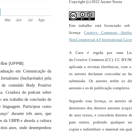
Copyright (c) 2022 Jayane Souza
Este trabalho está licenciado so
licença
Creative Commons Attribut
NonCommercial 4.0 International Lice
A Caos é regida por uma Lic
da
Creative Commons
(CC): CC BY-NC
aíba (UFPB)
aplicada a revistas eletrônicas, com a
raduação em Comunicação da
os autores declaram concordar ao fa
Jornalismo (bacharelado) pela
submissão. Os autores retêm os dir
a de conteúdo Body Positive
autorais e os de publicação completos.
a. Criadora do podcast sobre
 seu trabalho de conclusão de
Segundo essa licença, os autores s
e linguagem. Participou como
detentores dos direitos autorais (copyr
dunço" durante três anos, que
de seus textos, e concedem direitos d
os da UBPB e aborda a cultura
para outros, podendo qualquer us
 dois anos, onde desempenhou
copiar e redistribuir o material em qua