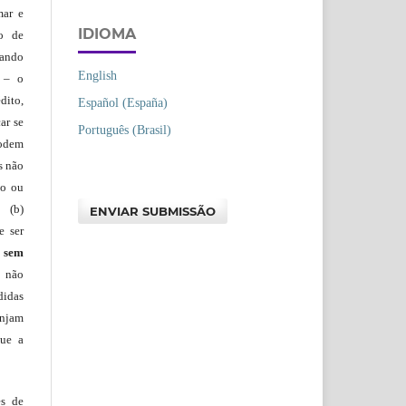
mar e
IDIOMA
lo de
vando
English
– o
dito,
Español (España)
ar se
Português (Brasil)
podem
s não
io ou
 (b)
ENVIAR SUBMISSÃO
e ser
)
sem
s não
didas
injam
que a
es de