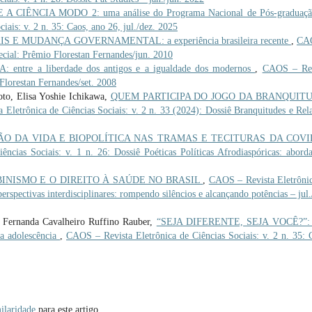
CIÊNCIA MODO 2: uma análise do Programa Nacional de Pós-graduaçã
ais: v. 2 n. 35: Caos, ano 26, jul./dez. 2025
 E MUDANÇA GOVERNAMENTAL: a experiência brasileira recente
,
CA
pecial: Prêmio Florestan Fernandes/jun. 2010
 entre a liberdade dos antigos e a igualdade dos modernos
,
CAOS – Rev
 Florestan Fernandes/set. 2008
o, Elisa Yoshie Ichikawa,
QUEM PARTICIPA DO JOGO DA BRANQUIT
Eletrônica de Ciências Sociais: v. 2 n. 33 (2024): Dossiê Branquitudes e Rel
ÃO DA VIDA E BIOPOLÍTICA NAS TRAMAS E TECITURAS DA COVI
ncias Sociais: v. 1 n. 26: Dossiê Poéticas Políticas Afrodiaspóricas: abord
INISMO E O DIREITO À SAÚDE NO BRASIL
,
CAOS – Revista Eletrôni
erspectivas interdisciplinares: rompendo silêncios e alcançando potências – jul.
, Fernanda Cavalheiro Ruffino Rauber,
“SEJA DIFERENTE, SEJA VOCÊ?”:
na adolescência
,
CAOS – Revista Eletrônica de Ciências Sociais: v. 2 n. 35: 
ilaridade
para este artigo.