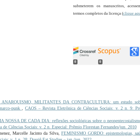
submeterem os manuscritos, acess
termos completos da licença (
clique aq
0
0
 ANARQUISMO, MILITANTES DA CONTRACULTURA: um estudo sob
 anarco-punk
,
CAOS – Revista Eletrônica de Ciências Sociais: v. 2 n. 9: P
NOSSA DE CADA DIA: reflexões sociológicas sobre o neopentecostalismo
 de Ciências Sociais: v. 2 n. Especial: Prêmio Florestan Fernandes/jun. 2010
enez, Marcelle Jacinto da Silva,
FEMINISMO GORDO: epistemologias, saú
ais: v. 1 n. 28: Dossiê Fat Studies – jan./jun. 2022