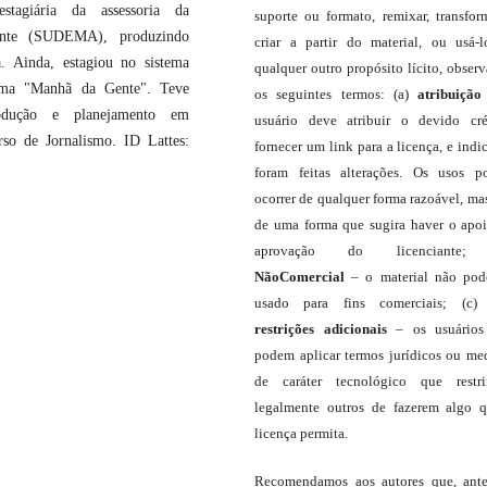
tagiária da assessoria da
suporte ou formato, remixar, transfor
ente (SUDEMA), produzindo
criar a partir do material, ou usá-
a. Ainda, estagiou no sistema
qualquer outro propósito lícito, obser
ama "Manhã da Gente". Teve
os seguintes termos: (a)
atribuição
rodução e planejamento em
usuário deve atribuir o devido cré
rso de Jornalismo. ID Lattes:
fornecer um link para a licença, e indic
foram feitas alterações. Os usos 
ocorrer de qualquer forma razoável, ma
de uma forma que sugira haver o apo
aprovação do licenciante;
NãoComercial
– o material não pod
usado para fins comerciais; (c
restrições adicionais
– os usuário
podem aplicar termos jurídicos ou me
de caráter tecnológico que restr
legalmente outros de fazerem algo 
licença permita.
Recomendamos aos autores que, ant