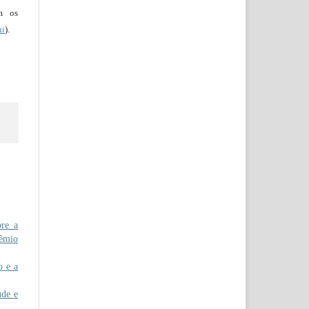
em os
ui
).
re a
rêmio
 e a
de e