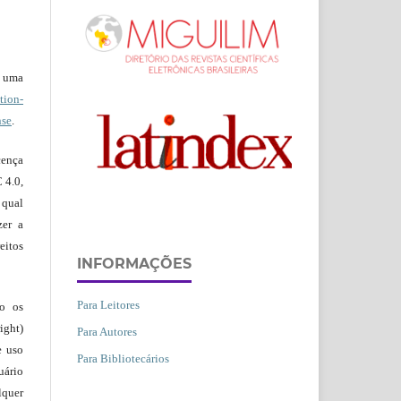
b uma
ion-
nse
.
ença
 4.0,
 qual
zer a
eitos
INFORMAÇÕES
Para Leitores
ão os
ight)
Para Autores
e uso
Para Bibliotecários
uário
lquer