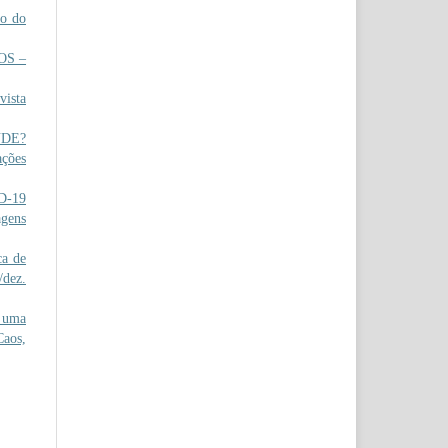
o do
OS –
ista
UDE?
ações
D-19
agens
ca de
/dez.
 uma
Caos,