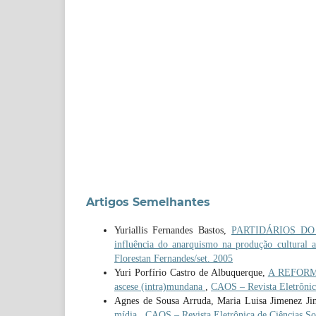
Artigos Semelhantes
Yuriallis Fernandes Bastos,
PARTIDÁRIOS DO
influência do anarquismo na produção cultural
Florestan Fernandes/set. 2005
Yuri Porfírio Castro de Albuquerque,
A REFORMA 
ascese (intra)mundana
,
CAOS – Revista Eletrônica
Agnes de Sousa Arruda, Maria Luisa Jimenez Jim
mídia
,
CAOS – Revista Eletrônica de Ciências Soci