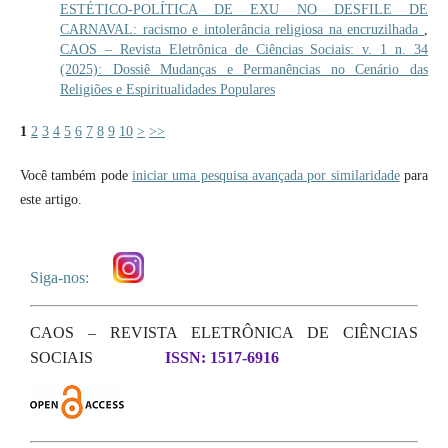
ESTÉTICO-POLÍTICA DE EXU NO DESFILE DE
CARNAVAL: racismo e intolerância religiosa na encruzilhada
,
CAOS – Revista Eletrônica de Ciências Sociais: v. 1 n. 34
(2025): Dossiê Mudanças e Permanências no Cenário das
Religiões e Espiritualidades Populares
1
2
3
4
5
6
7
8
9
10
>
>>
Você também pode
iniciar uma pesquisa avançada por similaridade
para
este artigo.
Siga-nos:
CAOS – REVISTA ELETRÔNICA DE CIÊNCIAS
SOCIAIS
ISSN: 1517-6916