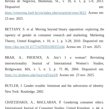
Revista de Negócios, Blumenau, SC, v. 18, n. 1, p. 5-9, 2013.
Disponível em:
https://ojsrevista.furb.br/ojs/index.php/rn/article/view/3612
. Acesso em:
23 nov. 2025.
BETTANY, S. et al. Moving beyond binary opposition: exploring the
tapestry of gender in consumer research and marketing. Marketing
Theory, United Kingdom, v. 10, n. 1, p. 3-28, 2010. Disponível em:
https://doi.org/10.1177/1470593109355244
. Acesso em: 23 nov. 2025.
BRAH, A.; PHOENIX, A. Ain’t I a woman? Revisiting
intersectionality. Journal of International Women’s Studies,
Bridgewater, MA, v. 5, n. 3, p. 75 86, 2004. Disponível em:
https://vc.bridgew.edu/jiws/vol5/iss3/8
. Acesso em: 23 nov. 2025.
BUTLER, J. Gender trouble: feminism and the subversion of identity.
New York: Routledge, 2002.
CHATZIDAKIS, A.; MACLARAN, P. Gendering consumer ethics.
International Journal of Consumer Studies, United Kingdom, v. 44, n.