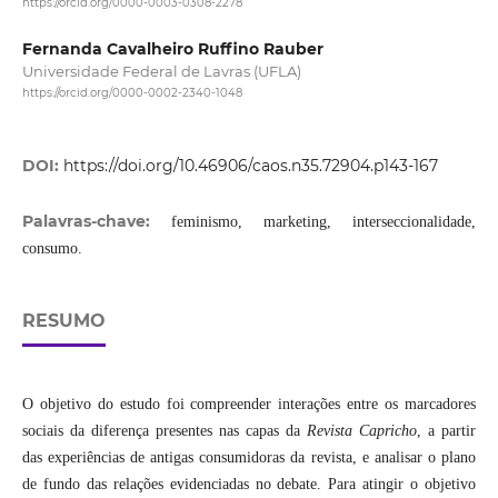
https://orcid.org/0000-0003-0308-2278
Fernanda Cavalheiro Ruffino Rauber
Universidade Federal de Lavras (UFLA)
https://orcid.org/0000-0002-2340-1048
DOI:
https://doi.org/10.46906/caos.n35.72904.p143-167
Palavras-chave:
feminismo, marketing, interseccionalidade,
consumo.
RESUMO
O objetivo do estudo foi compreender interações entre os marcadores
sociais da diferença presentes nas capas da
Revista
Capricho
, a partir
das experiências de antigas consumidoras da revista, e analisar o plano
de fundo das relações evidenciadas no debate. Para atingir o objetivo