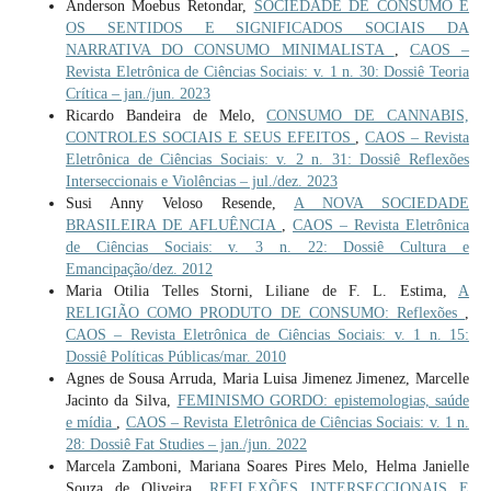
Anderson Moebus Retondar,
SOCIEDADE DE CONSUMO E
OS SENTIDOS E SIGNIFICADOS SOCIAIS DA
NARRATIVA DO CONSUMO MINIMALISTA
,
CAOS –
Revista Eletrônica de Ciências Sociais: v. 1 n. 30: Dossiê Teoria
Crítica – jan./jun. 2023
Ricardo Bandeira de Melo,
CONSUMO DE CANNABIS,
CONTROLES SOCIAIS E SEUS EFEITOS
,
CAOS – Revista
Eletrônica de Ciências Sociais: v. 2 n. 31: Dossiê Reflexões
Interseccionais e Violências – jul./dez. 2023
Susi Anny Veloso Resende,
A NOVA SOCIEDADE
BRASILEIRA DE AFLUÊNCIA
,
CAOS – Revista Eletrônica
de Ciências Sociais: v. 3 n. 22: Dossiê Cultura e
Emancipação/dez. 2012
Maria Otilia Telles Storni, Liliane de F. L. Estima,
A
RELIGIÃO COMO PRODUTO DE CONSUMO: Reflexões
,
CAOS – Revista Eletrônica de Ciências Sociais: v. 1 n. 15:
Dossiê Políticas Públicas/mar. 2010
Agnes de Sousa Arruda, Maria Luisa Jimenez Jimenez, Marcelle
Jacinto da Silva,
FEMINISMO GORDO: epistemologias, saúde
e mídia
,
CAOS – Revista Eletrônica de Ciências Sociais: v. 1 n.
28: Dossiê Fat Studies – jan./jun. 2022
Marcela Zamboni, Mariana Soares Pires Melo, Helma Janielle
Souza de Oliveira,
REFLEXÕES INTERSECCIONAIS E