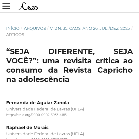
INÍCIO
/
ARQUIVOS
/
V. 2 N. 35: CAOS, ANO 26, JUL./DEZ. 2025
/
ARTIGOS
“SEJA DIFERENTE, SEJA
VOCÊ?”: uma revisita crítica ao
consumo da Revista Capricho
na adolescência
Fernanda de Aguiar Zanola
Universidade Federal de Lavras (UFLA)
https://orcid.org/0000-0002-3933-4185
Raphael de Morais
Universidade Federal de Lavras (UFLA)