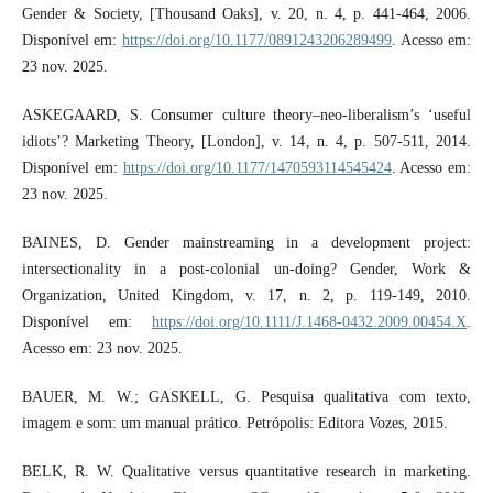
Gender & Society, [Thousand Oaks], v. 20, n. 4, p. 441‑464, 2006.
Disponível em:
https://doi.org/10.1177/0891243206289499
. Acesso em:
23 nov. 2025.
ASKEGAARD, S. Consumer culture theory–neo-liberalism’s ‘useful
idiots’? Marketing Theory, [London], v. 14, n. 4, p. 507-511, 2014.
Disponível em:
https://doi.org/10.1177/1470593114545424
. Acesso em:
23 nov. 2025.
BAINES, D. Gender mainstreaming in a development project:
intersectionality in a post-colonial un-doing? Gender, Work &
Organization, United Kingdom, v. 17, n. 2, p. 119-149, 2010.
Disponível em:
https://doi.org/10.1111/J.1468-0432.2009.00454.X
.
Acesso em: 23 nov. 2025.
BAUER, M. W.; GASKELL, G. Pesquisa qualitativa com texto,
imagem e som: um manual prático. Petrópolis: Editora Vozes, 2015.
BELK, R. W. Qualitative versus quantitative research in marketing.