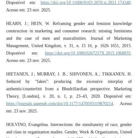
Disponível em:
https://doi.org/10.11606/0103-2070.ts.2021.174340
.
Acesso em: 23 nov. 2025.
HEARN, J.; HEIN, W. Reframing gender and feminist knowledge
construction in marketing and consumer research: missing feminisms
and the case of men and masculinities. Journal of Marketing
Management, United Kingdom, v. 31, n. 15 16, p. 1626 1651, 2015.
Disponível em:
https://doi.org/10.1080/0267257X.2015.1068835
.
Acesso em: 23 nov. 2025.
HIETANEN, J.; MURRAY, J. B.; SIHVONEN, A.; TIKKANEN, H.
Seduced by “fakes”: producing the excessive interplay of
authentic/counterfeit from a Bbudrillardian perspective. Marketing
Theory, [London], v. 20, n. 1, p. 23–43, 2020. Disponível em:
https://journals.sagepub.com/doi/10.1177/1470593119870214
. Acesso
em: 23 nov. 2025.
HOLVINO, Evangelina. Intersections: the simultaneity of race, gender
and class in organization studies. Gender, Work & Organization, United