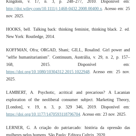
Kingdom, v. 17, n. 3, p. 248–277, 2010. Disponível em:
http://doi.wiley.com/10.1111/j.1468-0432.2008.00400.x
. Acesso em: 25
nov. 2025.
HOOKS, bell. Talking back: thinking feminist, thinking black. 2. ed.
New York: Routledge, 2014.
KOFFMAN, Ofra; ORGAD, Shani; GILL, Rosalind. Girl power and
“selfie humanitarianism”. Continuum, Austrália, v. 29, n. 2, p. 157–
168, 2015. Disponível em:
https://doi.org/10.1080/10304312.2015.1022948
. Acesso em: 25 nov.
2025.
LAMBERT, A. Psychotic, acritical and precarious? A Lacanian
exploration of the neoliberal consumer subject. Marketing Theory,
[London], v. 19, n. 3, p. 329 346, 2019. Disponível em:
https://doi.org/10.1177/1470593118796704
. Acesso em: 23 nov. 2025.
LERNER, G. A criação do patriarcado: história da opressão das
mulheres pelos homens. São Paulo: Editora Cultrix, 2020.