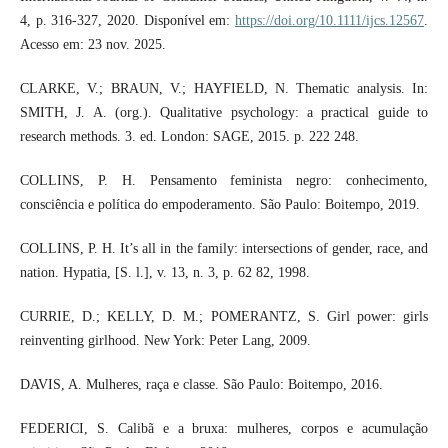
4, p. 316-327, 2020. Disponível em:
https://doi.org/10.1111/ijcs.12567
.
Acesso em: 23 nov. 2025.
CLARKE, V.; BRAUN, V.; HAYFIELD, N. Thematic analysis. In:
SMITH, J. A. (org.). Qualitative psychology: a practical guide to
research methods. 3. ed. London: SAGE, 2015. p. 222 248.
COLLINS, P. H. Pensamento feminista negro: conhecimento,
consciência e política do empoderamento. São Paulo: Boitempo, 2019.
COLLINS, P. H. It’s all in the family: intersections of gender, race, and
nation. Hypatia, [S. l.], v. 13, n. 3, p. 62 82, 1998.
CURRIE, D.; KELLY, D. M.; POMERANTZ, S. Girl power: girls
reinventing girlhood. New York: Peter Lang, 2009.
DAVIS, A. Mulheres, raça e classe. São Paulo: Boitempo, 2016.
FEDERICI, S. Calibã e a bruxa: mulheres, corpos e acumulação