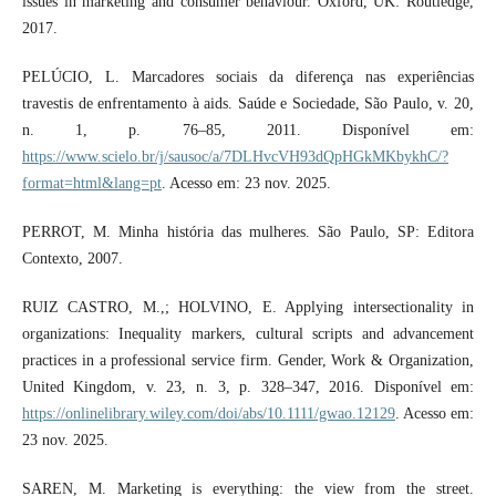
issues in marketing and consumer behaviour. Oxford, UK: Routledge,
2017.
PELÚCIO, L. Marcadores sociais da diferença nas experiências
travestis de enfrentamento à aids. Saúde e Sociedade, São Paulo, v. 20,
n. 1, p. 76–85, 2011. Disponível em:
https://www.scielo.br/j/sausoc/a/7DLHvcVH93dQpHGkMKbykhC/?
format=html&lang=pt
. Acesso em: 23 nov. 2025.
PERROT, M. Minha história das mulheres. São Paulo, SP: Editora
Contexto, 2007.
RUIZ CASTRO, M.,; HOLVINO, E. Applying intersectionality in
organizations: Inequality markers, cultural scripts and advancement
practices in a professional service firm. Gender, Work & Organization,
United Kingdom, v. 23, n. 3, p. 328–347, 2016. Disponível em:
https://onlinelibrary.wiley.com/doi/abs/10.1111/gwao.12129
. Acesso em:
23 nov. 2025.
SAREN, M. Marketing is everything: the view from the street.