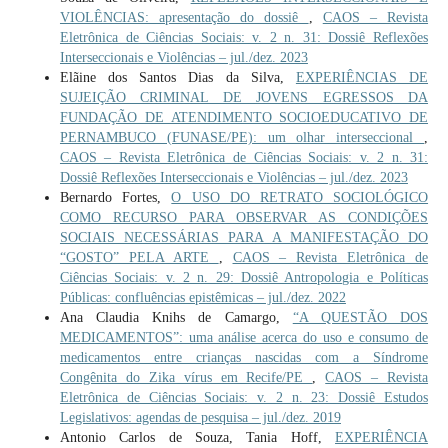
VIOLÊNCIAS: apresentação do dossiê
,
CAOS – Revista
Eletrônica de Ciências Sociais: v. 2 n. 31: Dossiê Reflexões
Interseccionais e Violências – jul./dez. 2023
Elãine dos Santos Dias da Silva,
EXPERIÊNCIAS DE
SUJEIÇÃO CRIMINAL DE JOVENS EGRESSOS DA
FUNDAÇÃO DE ATENDIMENTO SOCIOEDUCATIVO DE
PERNAMBUCO (FUNASE/PE): um olhar interseccional
,
CAOS – Revista Eletrônica de Ciências Sociais: v. 2 n. 31:
Dossiê Reflexões Interseccionais e Violências – jul./dez. 2023
Bernardo Fortes,
O USO DO RETRATO SOCIOLÓGICO
COMO RECURSO PARA OBSERVAR AS CONDIÇÕES
SOCIAIS NECESSÁRIAS PARA A MANIFESTAÇÃO DO
“GOSTO” PELA ARTE
,
CAOS – Revista Eletrônica de
Ciências Sociais: v. 2 n. 29: Dossiê Antropologia e Políticas
Públicas: confluências epistêmicas – jul./dez. 2022
Ana Claudia Knihs de Camargo,
“A QUESTÃO DOS
MEDICAMENTOS”: uma análise acerca do uso e consumo de
medicamentos entre crianças nascidas com a Síndrome
Congênita do Zika vírus em Recife/PE
,
CAOS – Revista
Eletrônica de Ciências Sociais: v. 2 n. 23: Dossiê Estudos
Legislativos: agendas de pesquisa – jul./dez. 2019
Antonio Carlos de Souza, Tania Hoff,
EXPERIÊNCIA