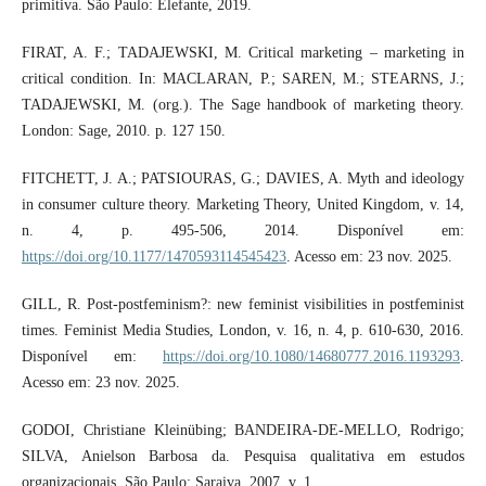
primitiva. São Paulo: Elefante, 2019.
FIRAT, A. F.; TADAJEWSKI, M. Critical marketing – marketing in
critical condition. In: MACLARAN, P.; SAREN, M.; STEARNS, J.;
TADAJEWSKI, M. (org.). The Sage handbook of marketing theory.
London: Sage, 2010. p. 127 150.
FITCHETT, J. A.; PATSIOURAS, G.; DAVIES, A. Myth and ideology
in consumer culture theory. Marketing Theory, United Kingdom, v. 14,
n. 4, p. 495-506, 2014. Disponível em:
https://doi.org/10.1177/1470593114545423
. Acesso em: 23 nov. 2025.
GILL, R. Post-postfeminism?: new feminist visibilities in postfeminist
times. Feminist Media Studies, London, v. 16, n. 4, p. 610‑630, 2016.
Disponível em:
https://doi.org/10.1080/14680777.2016.1193293
.
Acesso em: 23 nov. 2025.
GODOI, Christiane Kleinübing; BANDEIRA-DE-MELLO, Rodrigo;
SILVA, Anielson Barbosa da. Pesquisa qualitativa em estudos
organizacionais. São Paulo: Saraiva, 2007. v. 1.