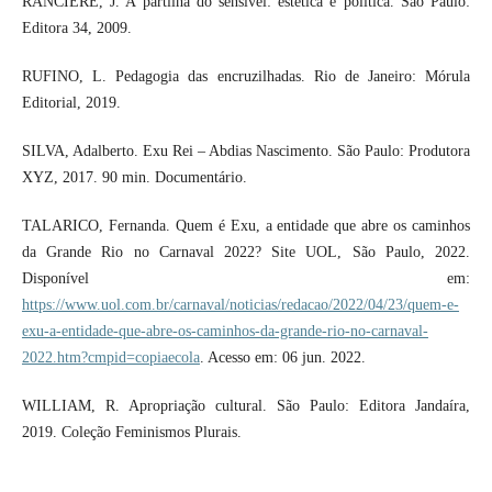
RANCIÈRE, J. A partilha do sensível: estética e política. São Paulo:
Editora 34, 2009.
RUFINO, L. Pedagogia das encruzilhadas. Rio de Janeiro: Mórula
Editorial, 2019.
SILVA, Adalberto. Exu Rei – Abdias Nascimento. São Paulo: Produtora
XYZ, 2017. 90 min. Documentário.
TALARICO, Fernanda. Quem é Exu, a entidade que abre os caminhos
da Grande Rio no Carnaval 2022? Site UOL, São Paulo, 2022.
Disponível em:
https://www.uol.com.br/carnaval/noticias/redacao/2022/04/23/quem-e-
exu-a-entidade-que-abre-os-caminhos-da-grande-rio-no-carnaval-
2022.htm?cmpid=copiaecola
. Acesso em: 06 jun. 2022.
WILLIAM, R. Apropriação cultural. São Paulo: Editora Jandaíra,
2019. Coleção Feminismos Plurais.