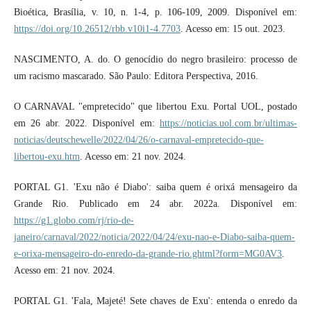
Bioética, Brasília, v. 10, n. 1-4, p. 106-109, 2009. Disponível em:
https://doi.org/10.26512/rbb.v10i1-4.7703
. Acesso em: 15 out. 2023.
NASCIMENTO, A. do. O genocídio do negro brasileiro: processo de
um racismo mascarado. São Paulo: Editora Perspectiva, 2016.
O CARNAVAL "empretecido" que libertou Exu. Portal UOL, postado
em 26 abr. 2022. Disponível em:
https://noticias.uol.com.br/ultimas-
noticias/deutschewelle/2022/04/26/o-carnaval-empretecido-que-
libertou-exu.htm
. Acesso em: 21 nov. 2024.
PORTAL G1. 'Exu não é Diabo': saiba quem é orixá mensageiro da
Grande Rio. Publicado em 24 abr. 2022a. Disponível em:
https://g1.globo.com/rj/rio-de-
janeiro/carnaval/2022/noticia/2022/04/24/exu-nao-e-Diabo-saiba-quem-
e-orixa-mensageiro-do-enredo-da-grande-rio.ghtml?form=MG0AV3
.
Acesso em: 21 nov. 2024.
PORTAL G1. 'Fala, Majeté! Sete chaves de Exu': entenda o enredo da