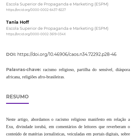
Escola Superior de Propaganda e Marketing (ESPM)
https://orcid.org/0000-0002-6437-8227
Tania Hoff
Escola Superior de Propaganda e Marketing (ESPM)
https://orcid.org/0000-0002-3619-034X
DOI:
https://doi.org/10.46906/caos.n34.72292.p28-46
Palavras-chave:
racismo religioso, partilha do sensível, diáspora
africana, religiões afro-brasileiras.
RESUMO
Neste artigo, abordamos o racismo religioso manifesto em relação a
Exu, divindade iorubá, em comentários de leitores que reverberam o
conteúdo de matérias jornalísticas, veiculadas em portais digitais, sobre