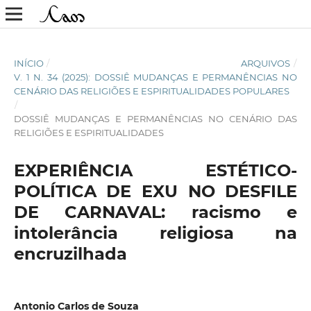
INÍCIO
/
ARQUIVOS
/
V. 1 N. 34 (2025): DOSSIÊ MUDANÇAS E PERMANÊNCIAS NO
CENÁRIO DAS RELIGIÕES E ESPIRITUALIDADES POPULARES
/
DOSSIÊ MUDANÇAS E PERMANÊNCIAS NO CENÁRIO DAS
RELIGIÕES E ESPIRITUALIDADES
EXPERIÊNCIA ESTÉTICO-
POLÍTICA DE EXU NO DESFILE
DE CARNAVAL: racismo e
intolerância religiosa na
encruzilhada
Antonio Carlos de Souza