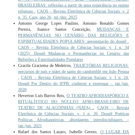
BRASILEIRAS: reflexões a partir de uma experiência no ensino
religioso
,
CAOS – Revista Eletrônica de Ciências Sociais: v. 2
n. 35: Caos, ano 26, jul./dez. 2025
Antonio George Lopes Paulino, Antonio Renaldo Gomes
Pereira, Joanice Santos Conceição,
MUDANÇAS E
PERMANÊNCIAS NO CENÁRIO DAS RELIGIÕES E
ESPIRITUALIDADES POPULARES: apresentação do dossiê
,
CAOS – Revista Eletrônica de Ciências Sociais: v. 1 n. 34
(2025): Dossiê Mudanças e Permanências no Cenário das
Religiões e Espiritualidades Populares
Gracila Graciema de Medeiros,
TRAJETÓRIAS RELIGIOSAS:
percursos de pais e mães de santo do candomblé em João Pessoa
,
CAOS – Revista Eletrônica de Ciências Sociais: v. 1 n. 24:
Dossiê Por Dentro do IFPB: conhecer e expressar – jan./jun.
2020
Heverton Luís Barros Reis,
O TEATRO AFRODIASPÓRICO E
RITUALÍSTICO DO NÚCLEO AFRO-BRASILEIRO DE
TEATRO DE ALAGOINHAS (NATA)
,
CAOS – Revista
Eletrônica de Ciências Sociais: v. 1 n. 26: Dossiê Poéticas
Políticas Afrodiaspóricas: abordagens interdisciplinares –
jan./jun. 2021
Rafael dos Santos Lazaro, Isabelle Cerezo,
O LUGAR DA