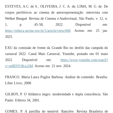
ESTEVES, A.C. de S.; OLIVEIRA, J. C. A. de; LIMA, M. G. de. De
corpos periféricos ao cinema de autorrepresentação: entrevista com
Welket Bungué. Revista de Cinema e Audiovisual, São Paulo, v. 12, n.
1, p. 45-58, 2022. Disponível em:
https://rebeca.socine.org.br/1/article/view/668
. Acesso em: 25 jan.
2025.
EXU da comissão de frente da Grande Rio no desfile das campeãs do
carnaval 2022. Canal Mais Carnaval, Youtube, postado em 01 maio
2022. Disponível em:
https://www.youtube.com/watch?
v=znBDYOKw2iM
. Acesso em: 21 nov. 2024.
FRANCO, Maria Laura Puglisi Barbosa. Análise de conteúdo. Brasília:
Líber Livro, 2008.
GILROY, P. O Atlântico negro: modernidade e dupla consciência. São
Paulo: Editora 34, 2001.
GOMES, P. A partilha do sensível: Rancière. Revista Brasileira de