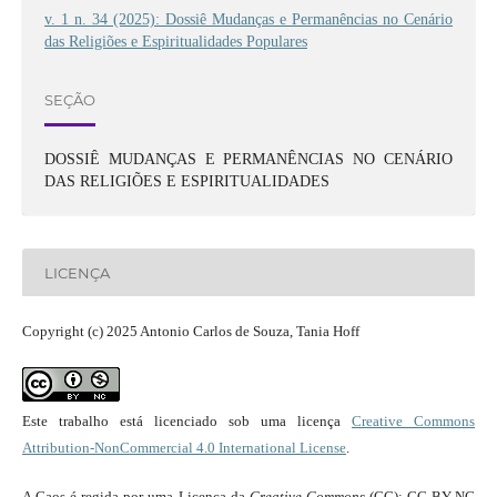
v. 1 n. 34 (2025): Dossiê Mudanças e Permanências no Cenário
das Religiões e Espiritualidades Populares
SEÇÃO
DOSSIÊ MUDANÇAS E PERMANÊNCIAS NO CENÁRIO
DAS RELIGIÕES E ESPIRITUALIDADES
LICENÇA
Copyright (c) 2025 Antonio Carlos de Souza, Tania Hoff
Este trabalho está licenciado sob uma licença
Creative Commons
Attribution-NonCommercial 4.0 International License
.
A Caos é regida por uma Licença da
Creative Commons
(CC): CC BY-NC