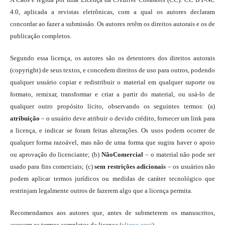
4.0, aplicada a revistas eletrônicas, com a qual os autores declaram
concordar ao fazer a submissão. Os autores retêm os direitos autorais e os de
publicação completos.
Segundo essa licença, os autores são os detentores dos direitos autorais
(copyright) de seus textos, e concedem direitos de uso para outros, podendo
qualquer usuário copiar e redistribuir o material em qualquer suporte ou
formato, remixar, transformar e criar a partir do material, ou usá-lo de
qualquer outro propósito lícito, observando os seguintes termos: (a)
atribuição
– o usuário deve atribuir o devido crédito, fornecer um link para
a licença, e indicar se foram feitas alterações. Os usos podem ocorrer de
qualquer forma razoável, mas não de uma forma que sugira haver o apoio
ou aprovação do licenciante; (b)
NãoComercial
– o material não pode ser
usado para fins comerciais; (c)
sem restrições adicionais
– os usuários não
podem aplicar termos jurídicos ou medidas de caráter tecnológico que
restrinjam legalmente outros de fazerem algo que a licença permita.
Recomendamos aos autores que, antes de submeterem os manuscritos,
acessem os termos completos da licença (
clique aqui
).