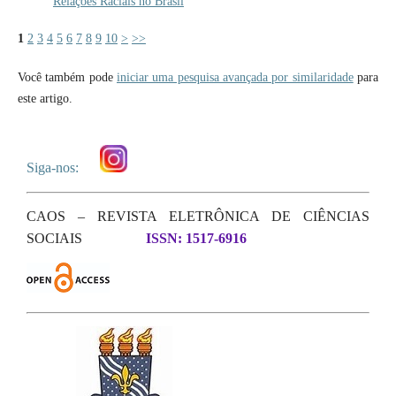
Relações Raciais no Brasil
1
2
3
4
5
6
7
8
9
10
>
>>
Você também pode
iniciar uma pesquisa avançada por similaridade
para
este artigo.
Siga-nos:
CAOS – REVISTA ELETRÔNICA DE CIÊNCIAS
SOCIAIS
ISSN: 1517-6916