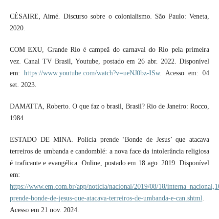
CÉSAIRE, Aimé. Discurso sobre o colonialismo. São Paulo: Veneta,
2020.
COM EXU, Grande Rio é campeã do carnaval do Rio pela primeira
vez. Canal TV Brasil, Youtube, postado em 26 abr. 2022. Disponível
em:
https://www.youtube.com/watch?v=ueNJ0bz-ISw
. Acesso em: 04
set. 2023.
DAMATTA, Roberto. O que faz o brasil, Brasil? Rio de Janeiro: Rocco,
1984.
ESTADO DE MINA. Polícia prende ‘Bonde de Jesus’ que atacava
terreiros de umbanda e candomblé: a nova face da intolerância religiosa
é traficante e evangélica. Online, postado em 18 ago. 2019. Disponível
em:
https://www.em.com.br/app/noticia/nacional/2019/08/18/interna_nacional,1
prende-bonde-de-jesus-que-atacava-terreiros-de-umbanda-e-can.shtml
.
Acesso em 21 nov. 2024.