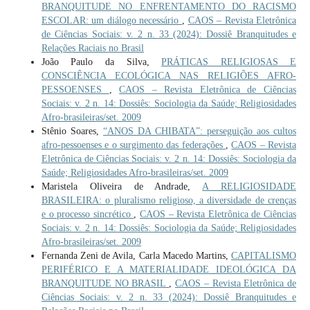
BRANQUITUDE NO ENFRENTAMENTO DO RACISMO
ESCOLAR: um diálogo necessário
,
CAOS – Revista Eletrônica
de Ciências Sociais: v. 2 n. 33 (2024): Dossiê Branquitudes e
Relações Raciais no Brasil
João Paulo da Silva,
PRÁTICAS RELIGIOSAS E
CONSCIÊNCIA ECOLÓGICA NAS RELIGIÕES AFRO-
PESSOENSES
,
CAOS – Revista Eletrônica de Ciências
Sociais: v. 2 n. 14: Dossiês: Sociologia da Saúde; Religiosidades
Afro-brasileiras/set. 2009
Stênio Soares,
“ANOS DA CHIBATA”: perseguição aos cultos
afro-pessoenses e o surgimento das federações
,
CAOS – Revista
Eletrônica de Ciências Sociais: v. 2 n. 14: Dossiês: Sociologia da
Saúde; Religiosidades Afro-brasileiras/set. 2009
Maristela Oliveira de Andrade,
A RELIGIOSIDADE
BRASILEIRA: o pluralismo religioso, a diversidade de crenças
e o processo sincrético
,
CAOS – Revista Eletrônica de Ciências
Sociais: v. 2 n. 14: Dossiês: Sociologia da Saúde; Religiosidades
Afro-brasileiras/set. 2009
Fernanda Zeni de Avila, Carla Macedo Martins,
CAPITALISMO
PERIFÉRICO E A MATERIALIDADE IDEOLÓGICA DA
BRANQUITUDE NO BRASIL
,
CAOS – Revista Eletrônica de
Ciências Sociais: v. 2 n. 33 (2024): Dossiê Branquitudes e