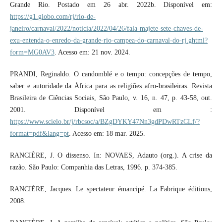
Grande Rio. Postado em 26 abr. 2022b. Disponível em:
https://g1.globo.com/rj/rio-de-
janeiro/carnaval/2022/noticia/2022/04/26/fala-majete-sete-chaves-de-
exu-entenda-o-enredo-da-grande-rio-campea-do-carnaval-do-rj.ghtml?
form=MG0AV3
. Acesso em: 21 nov. 2024.
PRANDI, Reginaldo. O candomblé e o tempo: concepções de tempo,
saber e autoridade da África para as religiões afro-brasileiras. Revista
Brasileira de Ciências Sociais, São Paulo, v. 16, n. 47, p. 43-58, out.
2001. Disponível em :
https://www.scielo.br/j/rbcsoc/a/BZgDYKY47Nn3gdPDwRTzCLf/?
format=pdf&lang=pt
. Acesso em: 18 mar. 2025.
RANCIÈRE, J. O dissenso. In: NOVAES, Adauto (org.). A crise da
razão. São Paulo: Companhia das Letras, 1996. p. 374-385.
RANCIÈRE, Jacques. Le spectateur émancipé. La Fabrique éditions,
2008.